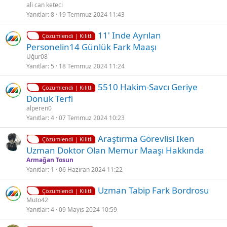
l
z
ali can keteci
i
ü
Yanıtlar
8
19 Temmuz 2024 11:43
t
l
K
11' Inde Ayrılan
l
d
Çözümlendi | Kilitli
i
Personelin14 Günlük Fark Maaşı
i
ü
l
Uğur08
i
Yanıtlar
5
18 Temmuz 2024 11:24
t
K
Ç
5510 Hakim-Savcı Geriye
l
Çözümlendi | Kilitli
i
ö
Dönük Terfi
i
l
z
alperen0
i
ü
Yanıtlar
4
07 Temmuz 2024 10:23
t
l
K
Araştırma Görevlisi Iken
l
d
Çözümlendi | Kilitli
i
Uzman Doktor Olan Memur Maaşı Hakkında
i
ü
l
Armağan Tosun
i
Yanıtlar
1
06 Haziran 2024 11:22
t
K
Uzman Tabip Fark Bordrosu
l
Çözümlendi | Kilitli
i
Muto42
i
Yanıtlar
4
09 Mayıs 2024 10:59
l
i