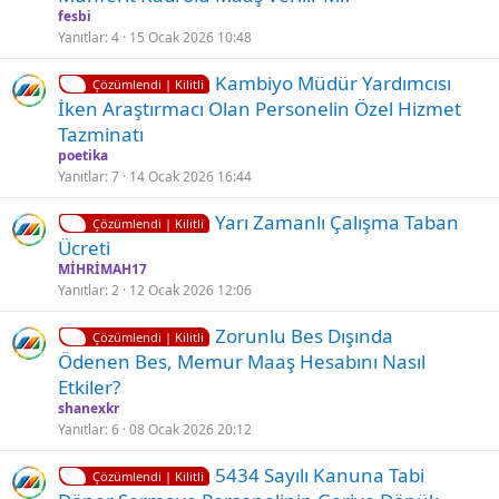
i
fesbi
t
Yanıtlar
4
15 Ocak 2026 10:48
l
K
Kambiyo Müdür Yardımcısı
i
Çözümlendi | Kilitli
i
İken Araştırmacı Olan Personelin Özel Hizmet
l
Tazminatı
i
poetika
t
Yanıtlar
7
14 Ocak 2026 16:44
l
K
Yarı Zamanlı Çalışma Taban
i
Çözümlendi | Kilitli
i
Ücreti
l
MİHRİMAH17
i
Yanıtlar
2
12 Ocak 2026 12:06
t
K
Zorunlu Bes Dışında
l
Çözümlendi | Kilitli
i
Ödenen Bes, Memur Maaş Hesabını Nasıl
i
l
Etkiler?
i
shanexkr
t
Yanıtlar
6
08 Ocak 2026 20:12
l
K
5434 Sayılı Kanuna Tabi
i
Çözümlendi | Kilitli
i