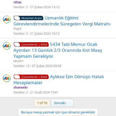
l
z
rdtas
i
ü
Yanıtlar
2
27 Şubat 2024 13:12
t
l
Uzmanlık Eğitimi
l
d
Mutemet Arşivi
Görevlendirmelerinde Süregelen Vergi Matrahı
i
ü
Puyol
Yanıtlar
3
21 Şubat 2024 10:13
K
Ç
5434 Tabi Memur Ocak
Çözümlendi | Kilitli
i
ö
Ayından 13 Günlük 2/3 Oranında Kıst Maaş
l
z
Yapmam Gerekiyor.
i
ü
ekush1
t
l
Yanıtlar
13
07 Şubat 2024 09:58
l
d
K
Aylıksız İzin Dönüşü Hatalı
i
ü
Çözümlendi | Kilitli
i
Hesaplamalar
l
shanexkr
i
Yanıtlar
2
21 Ocak 2024 15:41
t
Son
1 of 10
Sonraki
l
i
Buraya mesaj yazmak için üye olmanız gereklidir.