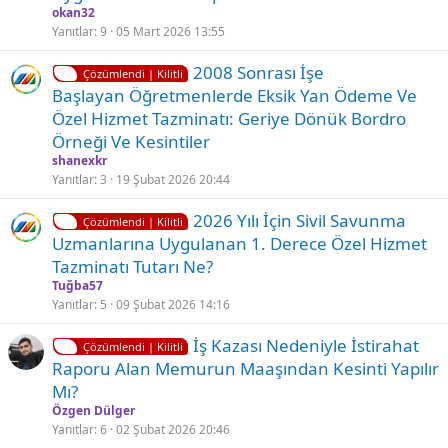
t
l
okan32
l
d
Yanıtlar
9
05 Mart 2026 13:55
i
ü
K
Ç
2008 Sonrası İşe
Çözümlendi | Kilitli
i
ö
Başlayan Öğretmenlerde Eksik Yan Ödeme Ve
l
z
Özel Hizmet Tazminatı: Geriye Dönük Bordro
i
ü
Örneği Ve Kesintiler
t
l
shanexkr
l
d
Yanıtlar
3
19 Şubat 2026 20:44
i
ü
K
2026 Yılı İçin Sivil Savunma
Çözümlendi | Kilitli
i
Uzmanlarına Uygulanan 1. Derece Özel Hizmet
l
Tazminatı Tutarı Ne?
i
Tuğba57
t
Yanıtlar
5
09 Şubat 2026 14:16
l
K
İş Kazası Nedeniyle İstirahat
i
Çözümlendi | Kilitli
i
Raporu Alan Memurun Maaşından Kesinti Yapılır
l
Mı?
i
Özgen Dülger
t
Yanıtlar
6
02 Şubat 2026 20:46
l