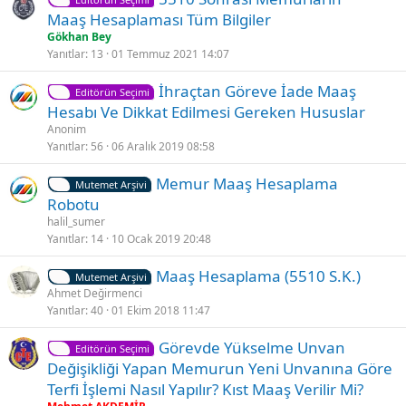
i
a
Maaş Hesaplaması Tüm Bilgiler
l
b
Gökhan Bey
i
i
Yanıtlar
13
01 Temmuz 2021 14:07
t
t
S
İhraçtan Göreve İade Maaş
l
Editörün Seçimi
a
Hesabı Ve Dikkat Edilmesi Gereken Hususlar
i
b
Anonim
i
Yanıtlar
56
06 Aralık 2019 08:58
t
S
Memur Maaş Hesaplama
Mutemet Arşivi
a
Robotu
b
halil_sumer
i
Yanıtlar
14
10 Ocak 2019 20:48
t
K
S
Maaş Hesaplama (5510 S.K.)
Mutemet Arşivi
i
a
Ahmet Değirmenci
Yanıtlar
40
01 Ekim 2018 11:47
l
b
i
i
S
Görevde Yükselme Unvan
t
t
Editörün Seçimi
a
Değişikliği Yapan Memurun Yeni Unvanına Göre
l
b
Terfi İşlemi Nasıl Yapılır? Kıst Maaş Verilir Mi?
i
i