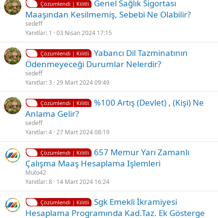
K
Genel Sağlık Sigortası
t
Çözümlendi | Kilitli
i
Maaşından Kesilmemiş, Sebebi Ne Olabilir?
l
l
sedeff
i
i
Yanıtlar
1
03 Nisan 2024 17:15
t
K
Ç
Yabancı Dil Tazminatının
l
Çözümlendi | Kilitli
i
ö
Ödenmeyeceği Durumlar Nelerdir?
i
l
z
sedeff
i
ü
Yanıtlar
3
29 Mart 2024 09:49
t
l
K
%100 Artış (Devlet) , (Kişi) Ne
l
d
Çözümlendi | Kilitli
i
Anlama Gelir?
i
ü
l
sedeff
i
Yanıtlar
4
27 Mart 2024 08:19
t
K
Ç
657 Memur Yarı Zamanlı
l
Çözümlendi | Kilitli
i
ö
Çalışma Maaş Hesaplama Işlemleri
i
l
z
Muto42
i
ü
Yanıtlar
8
14 Mart 2024 16:24
t
l
K
Ç
Sgk Emekli İkramiyesi
l
d
Çözümlendi | Kilitli
i
ö
Hesaplama Programında Kad.taz. Ek Gösterge
i
ü