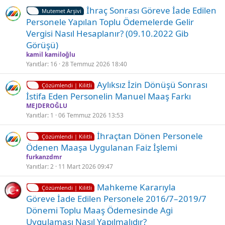
i
i
İhraç Sonrası Göreve İade Edilen
t
t
Mutemet Arşivi
Personele Yapılan Toplu Ödemelerde Gelir
l
Vergisi Nasıl Hesaplanır? (09.10.2022 Gi̇b
i
Görüşü)
kamil kamiloğlu
Yanıtlar
16
28 Temmuz 2026 18:40
K
Aylıksız İzin Dönüşü Sonrası
Çözümlendi | Kilitli
i
İstifa Eden Personelin Manuel Maaş Farkı
l
MEJDEROĞLU
i
Yanıtlar
1
06 Temmuz 2026 13:53
t
K
İhraçtan Dönen Personele
l
Çözümlendi | Kilitli
i
Ödenen Maaşa Uygulanan Faiz İşlemi
i
l
furkanzdmr
i
Yanıtlar
2
11 Mart 2026 09:47
t
K
Ç
Mahkeme Kararıyla
l
Çözümlendi | Kilitli
i
ö
Göreve İade Edilen Personele 2016/7–2019/7
i
l
z
Dönemi Toplu Maaş Ödemesinde Agi̇
i
ü
Uygulaması Nasıl Yapılmalıdır?