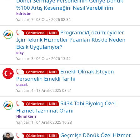
Döner Sermaye Personelinin Geriye Dönük
l
%100 Artış Keseneğini Nasıl Verebilirim
i
kdrözbn
t
Yanıtlar
7
08 Ocak 2026 08:34
l
K
Programcı/Çözümleyiciler
i
Çözümlendi | Kilitli
i
İçin Teknik Hizmetler Puanları Kbs’de Neden
l
Eksik Uygulanıyor?
i
olcy
t
Yanıtlar
3
06 Ocak 2026 13:44
l
K
Emekli Olmak Isteyen
i
Çözümlendi | Kilitli
i
Personelin Emekli Tarihi
l
o.asal.
i
Yanıtlar
4
18 Aralık 2025 08:21
t
K
5434 Tabi Biyolog Özel
l
Çözümlendi | Kilitli
i
Hizmet Tazminat Oranı
i
l
Hknulkerrr
i
Yanıtlar
1
04 Aralık 2025 10:33
t
K
Geçmişe Dönük Özel Hizmet
l
Çözümlendi | Kilitli