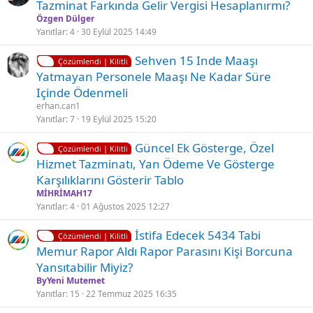
i
Tazminat Farkında Gelir Vergisi Hesaplanırmı?
i
l
Özgen Dülger
i
Yanıtlar
4
30 Eylül 2025 14:49
t
K
Sehven 15 Inde Maaşı
l
Çözümlendi | Kilitli
i
Yatmayan Personele Maaşı Ne Kadar Süre
i
l
Içinde Ödenmeli
i
erhan.can1
t
Yanıtlar
7
19 Eylül 2025 15:20
l
K
Ç
Güncel Ek Gösterge, Özel
i
Çözümlendi | Kilitli
i
ö
Hizmet Tazminatı, Yan Ödeme Ve Gösterge
l
z
Karşılıklarını Gösterir Tablo
i
ü
MİHRİMAH17
t
l
Yanıtlar
4
01 Ağustos 2025 12:27
l
d
K
Ç
İsti̇fa Edecek 5434 Tabi
i
ü
Çözümlendi | Kilitli
i
ö
Memur Rapor Aldı Rapor Parasını Ki̇şi̇ Borcuna
l
z
Yansıtabi̇li̇r Mi̇yi̇z?
i
ü
ByYeni Mutemet
t
l
Yanıtlar
15
22 Temmuz 2025 16:35
l
d