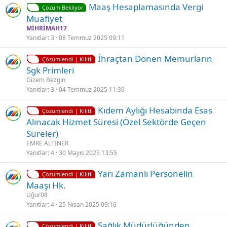
Maaş Hesaplamasında Vergi
i
ü
Çözüm Bekliyor
Muafiyet
MİHRİMAH17
Yanıtlar
3
08 Temmuz 2025 09:11
K
İhraçtan Dönen Memurların
Çözümlendi | Kilitli
i
Sgk Primleri
l
Gizem Bezgin
i
Yanıtlar
3
04 Temmuz 2025 11:39
t
K
Kıdem Aylığı Hesabında Esas
l
Çözümlendi | Kilitli
i
Alınacak Hizmet Süresi (Özel Sektörde Geçen
i
l
Süreler)
i
EMRE ALTINER
t
Yanıtlar
4
30 Mayıs 2025 13:55
l
K
Yarı Zamanlı Personelin
i
Çözümlendi | Kilitli
i
Maaşı Hk.
l
Uğur08
i
Yanıtlar
4
25 Nisan 2025 09:16
t
K
Sağlık Müdürlüğünden
l
Çözümlendi | Kilitli