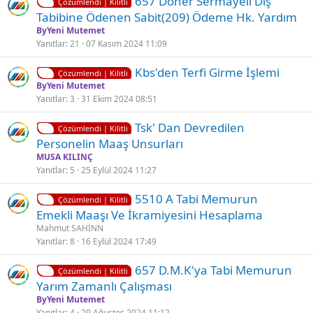
657 Döner Sermayeli̇ Di̇ş
l
d
Çözümlendi | Kilitli
i
Tabi̇bi̇ne Ödenen Sabi̇t(209) Ödeme Hk. Yardım
i
ü
l
ByYeni Mutemet
i
Yanıtlar
21
07 Kasım 2024 11:09
t
K
Kbs'den Terfi̇ Gi̇rme İşlemi̇
l
Çözümlendi | Kilitli
i
ByYeni Mutemet
i
Yanıtlar
3
31 Ekim 2024 08:51
l
i
K
Tsk' Dan Devredilen
t
Çözümlendi | Kilitli
i
Personelin Maaş Unsurları
l
l
MUSA KILINÇ
i
i
Yanıtlar
5
25 Eylül 2024 11:27
t
K
5510 A Tabi Memurun
l
Çözümlendi | Kilitli
i
Emekli Maaşı Ve İkramiyesini Hesaplama
i
l
Mahmut SAHİNN
i
Yanıtlar
8
16 Eylül 2024 17:49
t
K
657 D.m.k'ya Tabi Memurun
l
Çözümlendi | Kilitli
i
Yarım Zamanlı Çalışması
i
l
ByYeni Mutemet
i
Yanıtlar
4
29 Ağustos 2024 11:12