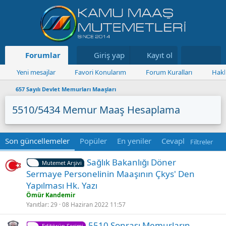
Forumlar
Neler yeni
Giriş yap
Kayıt ol
Kaynaklar
Yeni mesajlar
Favori Konularım
Forum Kuralları
Hakk
657 Sayılı Devlet Memurları Maaşları
5510/5434 Memur Maaş Hesaplama
Son güncellemeler
Popüler
En yeniler
Cevaplanmamış
Filtreler
S
Sağlık Bakanlığı Döner
Mutemet Arşivi
a
Sermaye Personelinin Maaşının Çkys' Den
b
Yapılması Hk. Yazı
i
Ömür Kandemir
t
Yanıtlar
29
08 Haziran 2022 11:57
K
S
5510 Sonrası Memurların
Editörün Seçimi