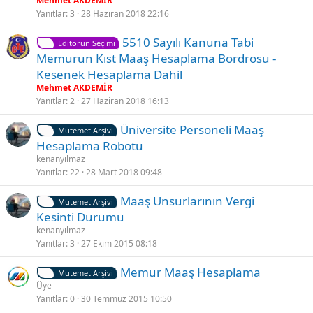
Mehmet AKDEMİR
t
Yanıtlar
3
28 Haziran 2018 22:16
S
5510 Sayılı Kanuna Tabi
Editörün Seçimi
a
Memurun Kıst Maaş Hesaplama Bordrosu -
b
Kesenek Hesaplama Dahil
i
Mehmet AKDEMİR
t
Yanıtlar
2
27 Haziran 2018 16:13
S
Üniversite Personeli Maaş
Mutemet Arşivi
a
Hesaplama Robotu
b
kenanyılmaz
i
Yanıtlar
22
28 Mart 2018 09:48
t
K
S
Maaş Unsurlarının Vergi
Mutemet Arşivi
i
a
Kesinti Durumu
l
b
kenanyılmaz
i
i
Yanıtlar
3
27 Ekim 2015 08:18
t
t
K
S
Memur Maaş Hesaplama
l
Mutemet Arşivi
i
a
Üye
i
Yanıtlar
0
30 Temmuz 2015 10:50
l
b