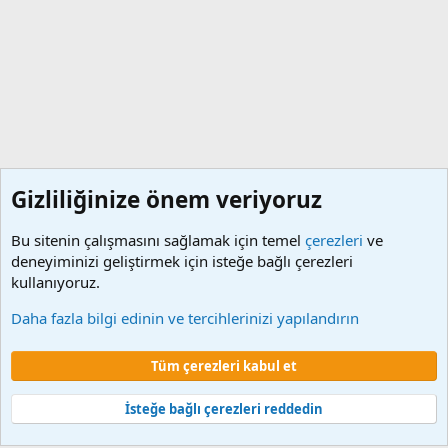
Gizliliğinize önem veriyoruz
Bu sitenin çalışmasını sağlamak için temel
çerezleri
ve
deneyiminizi geliştirmek için isteğe bağlı çerezleri
kullanıyoruz.
657 Sayılı Devlet Memurları Maaşları
Daha fazla bilgi edinin ve tercihlerinizi yapılandırın
Çerezler
Tüm çerezleri kabul et
Şartlar ve kurallar
Gizlilik politikası
Yardım
Ana sayfa
R
S
S
İsteğe bağlı çerezleri reddedin
®
Community platform by XenForo
© 2010-2024 XenForo Ltd.
XenForo 2
Türkçe yama 🇹🇷 [XGT] Yazılım ve web hizmetleri 2014-2024