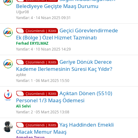
i
Belediyeye Geçişte Maaş Durumu
i
l
Uğur08
i
Yanıtlar
4
14 Nisan 2025 09:31
t
K
Ç
Geçici Görevlendirmede
l
Çözümlendi | Kilitli
i
ö
Ek (Bölge ) Özel Hizmet Tazminatı
i
l
z
Ferhad ERYILMAZ
i
ü
Yanıtlar
4
10 Nisan 2025 14:29
t
l
K
Geriye Dönük Derece
l
d
Çözümlendi | Kilitli
i
Kademe Ilerlemesinin Süresi Kaç Yıldır?
i
ü
l
aybke
i
Yanıtlar
1
06 Mart 2025 15:50
t
K
Açıktan Dönen (5510)
l
Çözümlendi | Kilitli
i
Personel 1/3 Maaş Ödemesi
i
l
Ali Selvi
i
Yanıtlar
2
05 Mart 2025 13:08
t
K
Ç
Yaş Haddinden Emekli
l
Çözümlendi | Kilitli
i
ö
Olacak Memur Maaş
i
l
z
Armağan Tosun