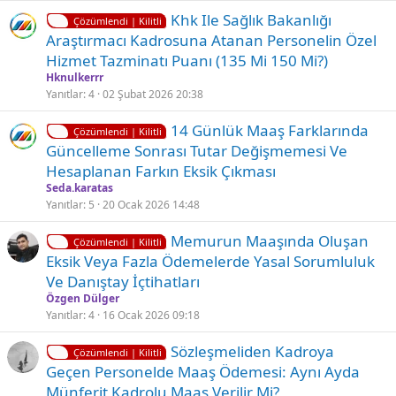
K
Khk Ile Sağlık Bakanlığı
i
Çözümlendi | Kilitli
i
Araştırmacı Kadrosuna Atanan Personelin Özel
l
Hizmet Tazminatı Puanı (135 Mi 150 Mi?)
i
Hknulkerrr
t
Yanıtlar
4
02 Şubat 2026 20:38
l
K
14 Günlük Maaş Farklarında
i
Çözümlendi | Kilitli
i
Güncelleme Sonrası Tutar Değişmemesi Ve
l
Hesaplanan Farkın Eksik Çıkması
i
Seda.karatas
t
Yanıtlar
5
20 Ocak 2026 14:48
l
K
Memurun Maaşında Oluşan
i
Çözümlendi | Kilitli
i
Eksik Veya Fazla Ödemelerde Yasal Sorumluluk
l
Ve Danıştay İçtihatları
i
Özgen Dülger
t
Yanıtlar
4
16 Ocak 2026 09:18
l
K
Sözleşmeliden Kadroya
i
Çözümlendi | Kilitli
i
Geçen Personelde Maaş Ödemesi: Aynı Ayda
l
Münferit Kadrolu Maaş Verilir Mi?