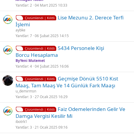
i
ü
Yanıtlar
2
04 Mart 2025 10:33
t
l
K
Lise Mezunu 2. Derece Terfi
l
d
Çözümlendi | Kilitli
i
İşlemi
i
ü
l
aybke
i
Yanıtlar
7
06 Şubat 2025 14:15
t
K
Ç
5434 Personele Ki̇şi̇
l
Çözümlendi | Kilitli
i
ö
Borcu Hesaplama
i
l
z
ByYeni Mutemet
i
ü
Yanıtlar
4
04 Şubat 2025 16:06
t
l
K
Geçmişe Dönük 5510 Kıst
l
d
Çözümlendi | Kilitli
i
Maaş, Tam Maaş Ve 14 Günlük Fark Maaşı
i
ü
l
u_demirmsn
i
Yanıtlar
3
27 Ocak 2025 16:29
t
K
Faiz Odemelerinden Gelir Ve
l
Çözümlendi | Kilitli
i
Damga Vergisi Kesilir Mi
i
l
ibotrk1
i
Yanıtlar
3
21 Ocak 2025 09:16
t