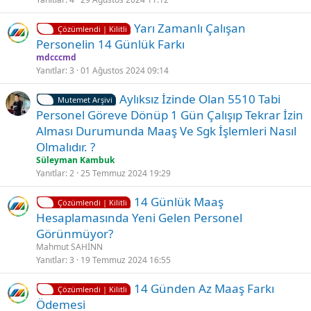
t
K
Yarı Zamanlı Çalışan
l
Çözümlendi | Kilitli
i
Personelin 14 Günlük Farkı
i
l
mdcccmd
i
Yanıtlar
3
01 Ağustos 2024 09:14
t
Aylıksız İzinde Olan 5510 Tabi
l
Mutemet Arşivi
Personel Göreve Dönüp 1 Gün Çalışıp Tekrar İzin
i
Alması Durumunda Maaş Ve Sgk İşlemleri Nasıl
Olmalıdır. ?
Süleyman Kambuk
Yanıtlar
2
25 Temmuz 2024 19:29
K
14 Günlük Maaş
Çözümlendi | Kilitli
i
Hesaplamasında Yeni Gelen Personel
l
Görünmüyor?
i
Mahmut SAHİNN
t
Yanıtlar
3
19 Temmuz 2024 16:55
l
K
Ç
14 Günden Az Maaş Farkı
i
Çözümlendi | Kilitli
i
ö
Ödemesi