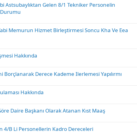
K
bi Astsubaylıktan Gelen 8/1 Tekniker Personelin
i
e Durumu
l
i
K
Tabi Memurun Hizmet Birleştirmesi Soncu Kha Ve Eea
t
i
l
l
i
i
K
şmesi Hakkında
t
i
l
l
i
K
ini Borçlanarak Derece Kademe Ilerlemesi Yapılırmı
i
i
t
l
l
K
gulaması Hakkında
i
i
i
t
l
l
K
Ç
re Daire Başkanı Olarak Atanan Kıst Maaş
i
i
i
ö
t
l
z
l
K
 4/B Li Personellerin Kadro Dereceleri
i
ü
i
i
t
l