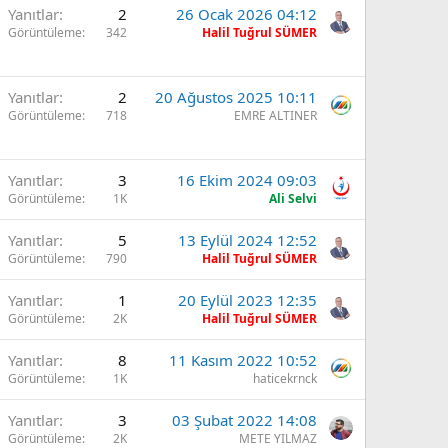
Yanıtlar
2
26 Ocak 2026 04:12
Görüntüleme
342
Halil Tuğrul SÜMER
Yanıtlar
2
20 Ağustos 2025 10:11
Görüntüleme
718
EMRE ALTINER
Yanıtlar
3
16 Ekim 2024 09:03
Görüntüleme
1K
Ali Selvi
Yanıtlar
5
13 Eylül 2024 12:52
Görüntüleme
790
Halil Tuğrul SÜMER
Yanıtlar
1
20 Eylül 2023 12:35
Görüntüleme
2K
Halil Tuğrul SÜMER
Yanıtlar
8
11 Kasım 2022 10:52
Görüntüleme
1K
haticekrnck
Yanıtlar
3
03 Şubat 2022 14:08
Görüntüleme
2K
METE YILMAZ