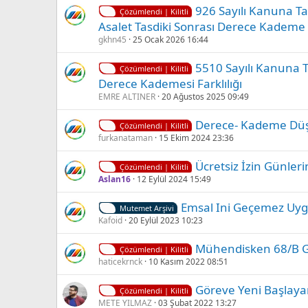
926 Sayılı Kanuna Ta
Çözümlendi | Kilitli
Asalet Tasdiki Sonrası Derece Kadem
gkhn45
25 Ocak 2026 16:44
5510 Sayılı Kanuna 
Çözümlendi | Kilitli
Derece Kademesi Farklılığı
EMRE ALTINER
20 Ağustos 2025 09:49
Derece- Kademe Dü
Çözümlendi | Kilitli
furkanataman
15 Ekim 2024 23:36
Ücretsiz İzin Günler
Çözümlendi | Kilitli
Aslan16
12 Eylül 2024 15:49
Emsal Ini Geçemez Uy
Mutemet Arşivi
Kafoid
20 Eylül 2023 10:23
Mühendisken 68/B Gö
Çözümlendi | Kilitli
haticekrnck
10 Kasım 2022 08:51
Göreve Yeni Başlayan
Çözümlendi | Kilitli
METE YILMAZ
03 Şubat 2022 13:27