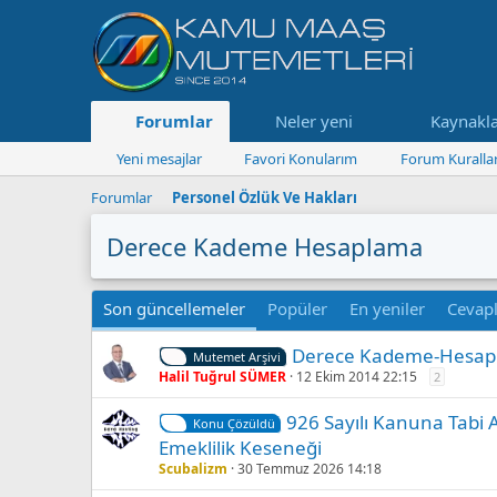
Forumlar
Neler yeni
Kaynakl
Yeni mesajlar
Favori Konularım
Forum Kurallar
Forumlar
Personel Özlük Ve Hakları
Derece Kademe Hesaplama
Son güncellemeler
Popüler
En yeniler
Cevap
Derece Kademe-Hesa
Mutemet Arşivi
Halil Tuğrul SÜMER
12 Ekim 2014 22:15
2
926 Sayılı Kanuna Tabi
Konu Çözüldü
Emeklilik Keseneği
Scubalizm
30 Temmuz 2026 14:18