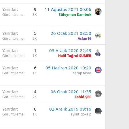
Yanıtlar
9
11 Ağustos 2021 00:06
Görüntüleme
3K
Süleyman Kambuk
Yanıtlar
5
26 Ocak 2021 08:50
Görüntüleme
2K
Aslan16
Yanıtlar
1
03 Aralık 2020 22:43
Görüntüleme
1K
Halil Tuğrul SÜMER
Yanıtlar
6
05 Haziran 2020 10:20
Görüntüleme
1K
serap taşar
Yanıtlar
4
06 Ocak 2020 11:35
Görüntüleme
2K
Zahid ŞEF
Yanıtlar
0
02 Aralık 2019 09:16
Görüntüleme
1K
aykut_gokalp