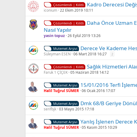
Kadro Derecesi Değiş
Çözümlendi | Kilitli
iconium
22 Ekim 2019 10:11
Daha Önce Uzman Er
Çözümlendi | Kilitli
Nasıl Yapılır
yasin topuz
26 Eylül 2019 13:26
Derece Ve Kademe He
Mutemet Arşivi
Süleyman ESEN
06 Mart 2018 16:27
2
Sağlık Hizmetleri Al
Çözümlendi | Kilitli
Faruk 1 ÇİÇEK
05 Haziran 2018 14:12
15/01/2016 Terfi İşlem
Mutemet Arşivi
Halil Tuğrul SÜMER
06 Ocak 2016 17:07
Dmk 68/B Geriye Dönük
Mutemet Arşivi
serifbjk
03 Mayıs 2015 17:18
Yanlış İşlenen Derece
Mutemet Arşivi
Halil Tuğrul SÜMER
05 Kasım 2015 10:29