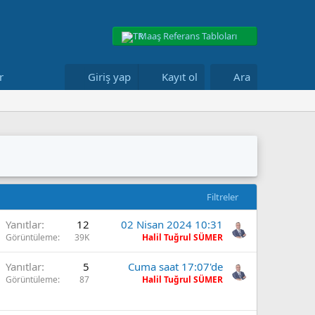
Maaş Referans Tabloları
r
Giriş yap
Kayıt ol
Ara
Filtreler
Yanıtlar
12
02 Nisan 2024 10:31
Görüntüleme
39K
Halil Tuğrul SÜMER
Yanıtlar
5
Cuma saat 17:07'de
Görüntüleme
87
Halil Tuğrul SÜMER