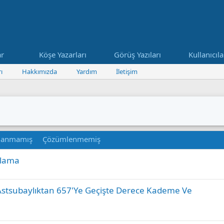
ar
Köşe Yazarları
Görüş Yazıları
Kullanıcıla
ı
Hakkımızda
Yardım
İletişim
lanmamış
Çözümlenmemiş
S
plama
a
b
 Astsubaylıktan 657'Ye Geçişte Derece Kademe Ve
i
t