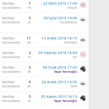
Yanıtlar
1
22 Ekim 2019 11:44
Görüntüleme
1K
efeturk
Yanıtlar
5
28 Eylül 2019 14:00
Görüntüleme
2K
nurettinköse
Yanıtlar
11
12 Aralık 2018 16:15
Görüntüleme
8K
Mehmets
Yanıtlar
3
05 Haziran 2018 16:04
Görüntüleme
1K
R.P.
Yanıtlar
3
06 Ocak 2016 17:42
Görüntüleme
4K
Yaşar Yarımoğlu
Yanıtlar
9
26 Aralık 2015 13:55
Görüntüleme
8K
5846
Yanıtlar
5
05 Kasım 2015 16:13
Görüntüleme
5K
Yaşar Yarımoğlu