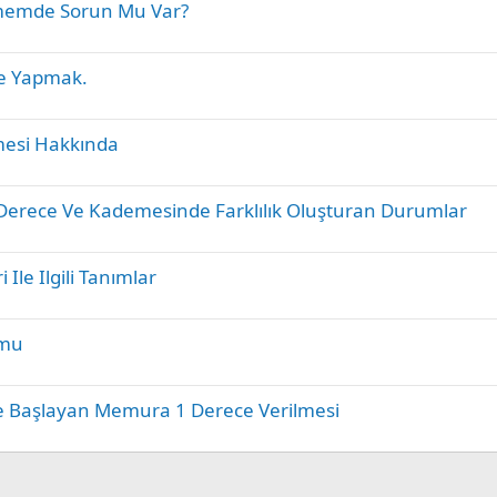
memde Sorun Mu Var?
i
i
t
l
e Yapmak.
i
mesi Hakkında
 Derece Ve Kademesinde Farklılık Oluşturan Durumlar
 Ile Ilgili Tanımlar
umu
e Başlayan Memura 1 Derece Verilmesi