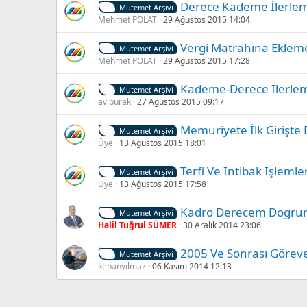
Derece Kademe İlerle
Mutemet Arşivi
Mehmet POLAT
29 Ağustos 2015 14:04
Vergi Matrahına Eklem
Mutemet Arşivi
Mehmet POLAT
29 Ağustos 2015 17:28
Kademe-Derece Ilerle
Mutemet Arşivi
av.burak
27 Ağustos 2015 09:17
Memuriyete İlk Girişte
Mutemet Arşivi
Üye
13 Ağustos 2015 18:01
Terfi Ve Intibak Işlemleri
Mutemet Arşivi
Üye
13 Ağustos 2015 17:58
Kadro Derecem Dogr
Mutemet Arşivi
Halil Tuğrul SÜMER
30 Aralık 2014 23:06
2005 Ve Sonrası Görev
Mutemet Arşivi
kenanyılmaz
06 Kasım 2014 12:13