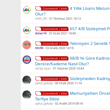
4 Yıllık Lisans Mez
Çözümlendi | Kilitli
Olur?
mhfz_fth
31 Temmuz 2021 16:12
657 4/B Sözleşmeli 
Çözümlendi | Kilitli
Aslan16
25 Ocak 2021 14:40
Teknisyen 2 Senelik 
Çözümlendi | Kilitli
Htc90
03 Aralık 2020 14:19
68/b Ye Göre Kadro
Çözümlendi | Kilitli
Derece/kademe Nasıl Olur?
serap taşar
01 Haziran 2020 16:43
Sözleşmeden Kadroya 
Çözümlendi | Kilitli
aykut_gokalp
06 Ocak 2020 11:16
Memuriyetten Önceki
Çözümlendi | Kilitli
Terfiye Etkisi
aykut_gokalp
02 Aralık 2019 09:16