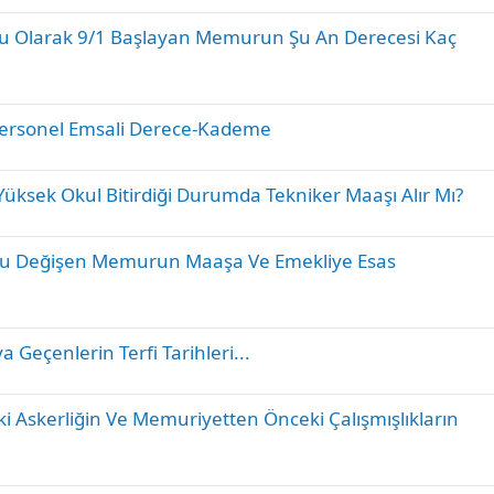
l
l
d
K
unu Olarak 9/1 Başlayan Memurun Şu An Derecesi Kaç
i
i
ü
i
t
l
l
i
i
K
Personel Emsali Derece-Kademe
t
i
l
l
i
K
Yüksek Okul Bitirdiği Durumda Tekniker Maaşı Alır Mı?
i
i
t
l
l
K
su Değişen Memurun Maaşa Ve Emekliye Esas
i
i
i
t
l
l
i
i
K
Geçenlerin Terfi Tarihleri...
t
i
l
l
i
K
 Askerliğin Ve Memuriyetten Önceki Çalışmışlıkların
i
i
t
l
l
i
i