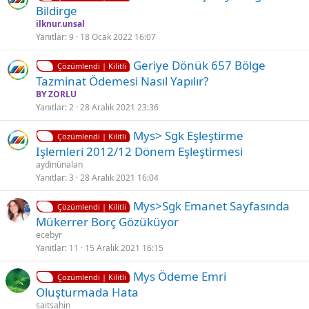
i
Bi̇ldi̇rge
i
ü
l
ilknur.unsal
i
Yanıtlar
9
18 Ocak 2022 16:07
t
K
Geriye Dönük 657 Bölge
l
Çözümlendi | Kilitli
i
Tazminat Ödemesi Nasıl Yapılır?
i
l
BY ZORLU
i
Yanıtlar
2
28 Aralık 2021 23:36
t
K
Ç
Mys> Sgk Eşleştirme
l
Çözümlendi | Kilitli
i
ö
Işlemleri 2012/12 Dönem Eşleştirmesi
i
l
z
aydınünalan
i
ü
Yanıtlar
3
28 Aralık 2021 16:04
t
l
K
Mys>Sgk Emanet Sayfasında
l
d
Çözümlendi | Kilitli
i
Mükerrer Borç Gözüküyor
i
ü
l
ecebyr
i
Yanıtlar
11
15 Aralık 2021 16:15
t
K
Mys Ödeme Emri
l
Çözümlendi | Kilitli
i
Oluşturmada Hata
i
l
saitsahin