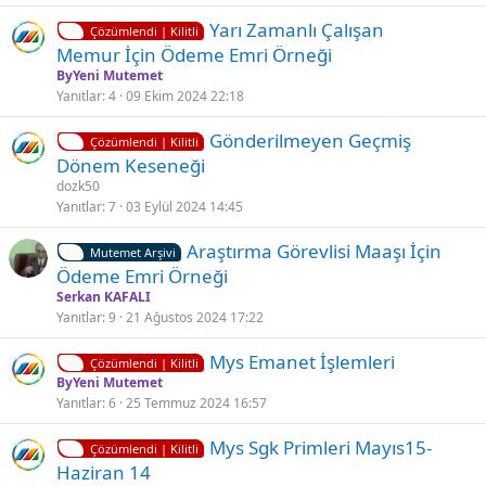
K
Ç
Yarı Zamanlı Çalışan
Çözümlendi | Kilitli
i
ö
Memur İçi̇n Ödeme Emri̇ Örneği̇
l
z
ByYeni Mutemet
i
ü
Yanıtlar
4
09 Ekim 2024 22:18
t
l
K
Gönderilmeyen Geçmiş
l
d
Çözümlendi | Kilitli
i
Dönem Keseneği
i
ü
l
dozk50
i
Yanıtlar
7
03 Eylül 2024 14:45
t
Ç
Araştırma Görevlisi Maaşı İçin
l
Mutemet Arşivi
ö
Ödeme Emri Örneği
i
z
Serkan KAFALI
ü
Yanıtlar
9
21 Ağustos 2024 17:22
l
K
Mys Emanet İşlemleri̇
d
Çözümlendi | Kilitli
i
ByYeni Mutemet
ü
Yanıtlar
6
25 Temmuz 2024 16:57
l
i
K
Mys Sgk Primleri Mayıs15-
t
Çözümlendi | Kilitli
i
Haziran 14
l