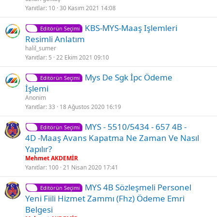
t
t
l
Yanıtlar
10
30 Kasım 2021 14:08
l
d
K
S
KBS-MYS-Maaş Işlemleri
i
ü
Editörün Seçimi
i
a
Resimli Anlatım
l
b
halil_sumer
i
i
Yanıtlar
5
22 Ekim 2021 09:10
t
t
K
S
Mys De Sgk İpc Ödeme
l
Editörün Seçimi
i
a
İşlemi
i
l
b
Anonim
i
i
Yanıtlar
33
18 Ağustos 2020 16:19
t
t
K
S
MYS - 5510/5434 - 657 4B -
l
Editörün Seçimi
i
a
4D -Maaş Avans Kapatma Ne Zaman Ve Nasıl
i
l
b
Yapılır?
i
i
Mehmet AKDEMİR
t
t
Yanıtlar
100
21 Nisan 2020 17:41
l
S
MYS 4B Sözleşmeli Personel
i
Editörün Seçimi
a
Yeni Fiili Hizmet Zammı (fhz) Ödeme Emri
b
Belgesi
i