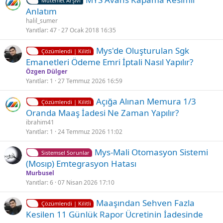
t
Mutemet Arşivi
i
a
Anlatım
l
b
halil_sumer
i
i
Yanıtlar
47
27 Ocak 2018 16:35
t
t
K
Mys'de Oluşturulan Sgk
l
Çözümlendi | Kilitli
i
Emanetleri Ödeme Emri İptali Nasıl Yapılır?
i
l
Özgen Dülger
i
Yanıtlar
1
27 Temmuz 2026 16:59
t
K
Ç
Açığa Alınan Memura 1/3
l
Çözümlendi | Kilitli
i
ö
Oranda Maaş İadesi Ne Zaman Yapılır?
i
l
z
ibrahim41
i
ü
Yanıtlar
1
24 Temmuz 2026 11:02
t
l
Mys-Mali Otomasyon Sistemi
l
d
Sistemsel Sorunlar
(Mosıp) Emtegrasyon Hatası
i
ü
Murbusel
Yanıtlar
6
07 Nisan 2026 17:10
K
Maaşından Sehven Fazla
Çözümlendi | Kilitli
i
Kesilen 11 Günlük Rapor Ücretinin İadesinde
l