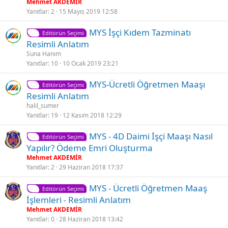
Mehmet AKDEMİR
t
Yanıtlar
2
15 Mayıs 2019 12:58
S
MYS İşçi Kıdem Tazminatı
Editörün Seçimi
a
Resimli Anlatım
b
Suna Hanım
i
Yanıtlar
10
10 Ocak 2019 23:21
t
S
MYS-Ücretli Öğretmen Maaşı
Editörün Seçimi
a
Resimli Anlatım
b
halil_sumer
i
Yanıtlar
19
12 Kasım 2018 12:29
t
S
MYS - 4D Daimi İşçi Maaşı Nasıl
Editörün Seçimi
a
Yapılır? Ödeme Emri Oluşturma
b
Mehmet AKDEMİR
i
Yanıtlar
2
29 Haziran 2018 17:37
t
S
MYS - Ücretli Öğretmen Maaş
Editörün Seçimi
a
İşlemleri - Resimli Anlatım
b
Mehmet AKDEMİR
i
Yanıtlar
0
28 Haziran 2018 13:42