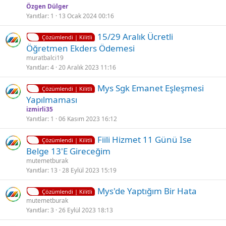
l
z
Özgen Dülger
i
ü
Yanıtlar
1
13 Ocak 2024 00:16
t
l
K
15/29 Aralık Ücretli
l
d
Çözümlendi | Kilitli
i
Öğretmen Ekders Ödemesi
i
ü
l
muratbalci19
i
Yanıtlar
4
20 Aralık 2023 11:16
t
K
Mys Sgk Emanet Eşleşmesi
l
Çözümlendi | Kilitli
i
Yapılmaması
i
l
izmirli35
i
Yanıtlar
1
06 Kasım 2023 16:12
t
K
Fiili Hizmet 11 Günü Ise
l
Çözümlendi | Kilitli
i
Belge 13'E Gireceğim
i
l
mutemetburak
i
Yanıtlar
13
28 Eylül 2023 15:19
t
K
Mys'de Yaptığım Bir Hata
l
Çözümlendi | Kilitli
i
mutemetburak
i
Yanıtlar
3
26 Eylül 2023 18:13
l
i