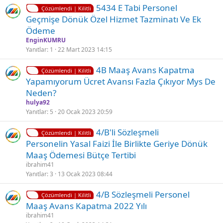
K
Ç
5434 E Tabi Personel
l
d
Çözümlendi | Kilitli
i
ö
Geçmişe Dönük Özel Hizmet Tazminatı Ve Ek
i
ü
l
z
Ödeme
i
ü
EnginKUMRU
t
l
Yanıtlar
1
22 Mart 2023 14:15
l
d
K
4B Maaş Avans Kapatma
i
ü
Çözümlendi | Kilitli
i
Yapamıyorum Ücret Avansı Fazla Çıkıyor Mys De
l
Neden?
i
hulya92
t
Yanıtlar
5
20 Ocak 2023 20:59
l
K
Ç
4/B'li̇ Sözleşmeli
i
Çözümlendi | Kilitli
i
ö
Personelin Yasal Faizi İle Birlikte Geriye Dönük
l
z
Maaş Ödemesi Bütçe Tertibi
i
ü
ibrahim41
t
l
Yanıtlar
3
13 Ocak 2023 08:44
l
d
K
Ç
4/B Sözleşmeli Personel
i
ü
Çözümlendi | Kilitli
i
ö
Maaş Avans Kapatma 2022 Yılı
l
z
ibrahim41