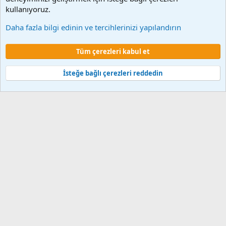
kullanıyoruz.
MYS ve MYSV2
Daha fazla bilgi edinin ve tercihlerinizi yapılandırın
Çerezler
Tüm çerezleri kabul et
Şartlar ve kurallar
Gizlilik politikası
Yardım
Ana sayfa
R
S
S
İsteğe bağlı çerezleri reddedin
®
Community platform by XenForo
© 2010-2024 XenForo Ltd.
XenForo 2
Türkçe yama 🇹🇷 [XGT] Yazılım ve web hizmetleri 2014-2024