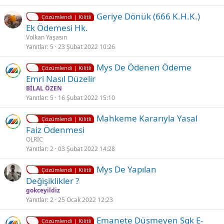
t
l
K
Geriye Dönük (666 K.h.k.)
l
d
Çözümlendi | Kilitli
i
Ek Ödemesi Hk.
i
ü
l
Volkan Yaşasın
i
Yanıtlar
5
23 Şubat 2022 10:26
t
K
Mys De Ödenen Ödeme
l
Çözümlendi | Kilitli
i
Emri Nasıl Düzelir
i
l
BİLAL ÖZEN
i
Yanıtlar
5
16 Şubat 2022 15:10
t
K
Ç
Mahkeme Kararıyla Yasal
l
Çözümlendi | Kilitli
i
ö
Faiz Ödenmesi
i
l
z
OLRİC
i
ü
Yanıtlar
2
03 Şubat 2022 14:28
t
l
K
Ç
Mys De Yapılan
l
d
Çözümlendi | Kilitli
i
ö
Deği̇şi̇kli̇kler ?
i
ü
l
z
gokceyildiz
i
ü
Yanıtlar
2
25 Ocak 2022 12:23
t
l
K
Emanete Düşmeyen Sgk E-
l
d
Çözümlendi | Kilitli