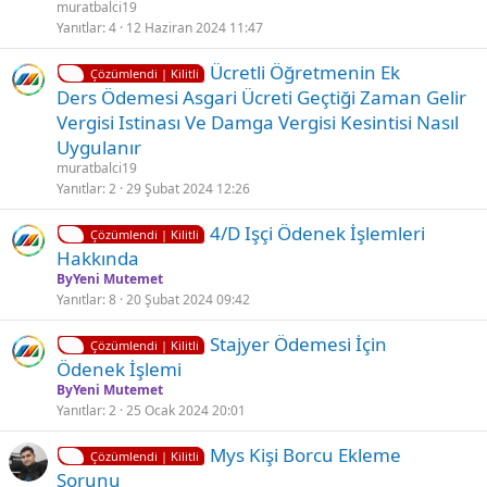
l
muratbalci19
i
i
Yanıtlar
4
12 Haziran 2024 11:47
t
K
Ç
Ücretli Öğretmenin Ek
l
Çözümlendi | Kilitli
i
ö
Ders Ödemesi Asgari Ücreti Geçtiği Zaman Gelir
i
l
z
Vergisi Istinası Ve Damga Vergisi Kesintisi Nasıl
i
ü
Uygulanır
t
l
muratbalci19
l
d
Yanıtlar
2
29 Şubat 2024 12:26
i
ü
K
4/D Işçi Ödenek İşlemleri
Çözümlendi | Kilitli
i
Hakkında
l
ByYeni Mutemet
i
Yanıtlar
8
20 Şubat 2024 09:42
t
K
Stajyer Ödemesi̇ İçi̇n
l
Çözümlendi | Kilitli
i
Ödenek İşlemi̇
i
l
ByYeni Mutemet
i
Yanıtlar
2
25 Ocak 2024 20:01
t
K
Ç
Mys Kişi Borcu Ekleme
l
Çözümlendi | Kilitli
i
ö
Sorunu
i