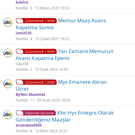
l
brkilcn
i
Yanıtlar
5
13 Mayıs 2025 10:52
t
K
Ç
Memur Maaş Avans
l
Çözümlendi | Kilitli
i
ö
Kapatma Süresi
i
l
z
izmirli35
i
ü
Yanıtlar
4
13 Şubat 2025 16:22
t
l
K
Ç
Yarı Zamanlı Memurun
l
d
Çözümlendi | Kilitli
i
ö
Avans Kapatma İşlemi
i
ü
l
z
Uğur08
i
ü
Yanıtlar
2
15 Ocak 2025 16:05
t
l
K
Ç
Mys Emanete Alınan
l
d
Çözümlendi | Kilitli
i
ö
Ücret
i
ü
l
z
ByYeni Mutemet
i
ü
Yanıtlar
11
09 Ocak 2025 19:39
t
l
Kbs-Hys Entegre Olarak
l
d
Sistemsel Sorunlar
Gönderdi̇ği̇mi̇z Maaşlar
i
ü
ersanates6006
Yanıtlar
8
10 Ekim 2024 22:21