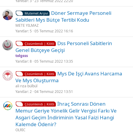
i
Yanıtlar
3
23 Temmuz 2022 22:20
t
K
Döner Sermaye Personeli
l
Mutemet Arşivi
i
Sabitleri Mys Bütçe Tertibi Kodu
i
l
METE YILMAZ
i
Yanıtlar
5
05 Temmuz 2022 16:16
t
K
Ç
Dss Personeli Sabitlerin
l
Çözümlendi | Kilitli
i
ö
Genel Bütçeye Geçişi
i
l
z
tolgsss
i
ü
Yanıtlar
8
05 Temmuz 2022 13:35
t
l
K
Mys De Işçi Avans Harcama
l
d
Çözümlendi | Kilitli
i
Ve Mys Oluşturma
i
ü
l
ali rıza bülbül
i
Yanıtlar
2
04 Temmuz 2022 13:51
t
K
Ç
İhraç Sonrası Dönen
l
Çözümlendi | Kilitli
i
ö
Memur Geriye Yönelik Gelir Vergisi Farkı Ve
i
l
z
Asgari Geçim İndiriminin Yasal Faizi Hangi
i
ü
Kalemde Ödenir?
t
l
OLRİC