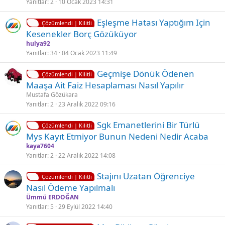
i
ü
Yanıtlar
2
10 Ocak 2023 14:31
t
l
K
Eşleşme Hatası Yaptığım Için
l
d
Çözümlendi | Kilitli
i
Kesenekler Borç Gözüküyor
i
ü
l
hulya92
i
Yanıtlar
34
04 Ocak 2023 11:49
t
K
Ç
Geçmişe Dönük Ödenen
l
Çözümlendi | Kilitli
i
ö
Maaşa Ait Faiz Hesaplaması Nasıl Yapılır
i
l
z
Mustafa Gözükara
i
ü
Yanıtlar
2
23 Aralık 2022 09:16
t
l
K
Sgk Emanetlerini Bir Türlü
l
d
Çözümlendi | Kilitli
i
Mys Kayıt Etmiyor Bunun Nedeni Nedir Acaba
i
ü
l
kaya7604
i
Yanıtlar
2
22 Aralık 2022 14:08
t
K
Stajını Uzatan Öğrenciye
l
Çözümlendi | Kilitli
i
Nasıl Ödeme Yapılmalı
i
l
Ümmü ERDOĞAN
i
Yanıtlar
5
29 Eylül 2022 14:40
t