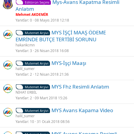
S
Mys-Avans Kapatma Resimli
Editörün Seçimi
a
Anlatım
b
Mehmet AKDEMİR
i
Yanıtlar
0
08 Mayıs 2018 12:18
t
S
MYS İŞÇİ MAAŞ ÖDEME
Mutemet Arşivi
a
EMRİNDE BÜTÇE TERTİBİ SORUNU
b
hakankcmn
i
Yanıtlar
3
26 Nisan 2018 16:08
t
S
MYS-İşçi Maaşı
Mutemet Arşivi
a
halil_sumer
Yanıtlar
2
12 Nisan 2018 21:36
b
i
S
MYS Fhz Resimli Anlatım
t
Mutemet Arşivi
a
NİHAT ERBİL
Yanıtlar
2
09 Mart 2018 15:26
b
i
S
MYS Avans Kapama Video
t
Mutemet Arşivi
a
halil_sumer
Yanıtlar
10
31 Ocak 2018 08:56
b
i
K
S
MYS Avans Kapama Resimli