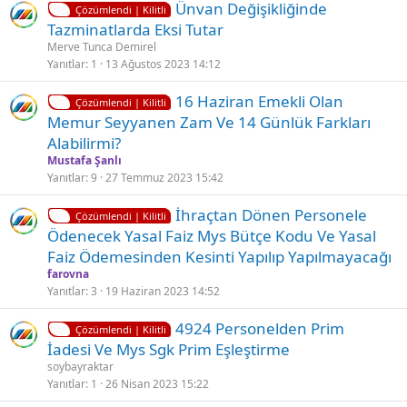
K
Ç
Ünvan Değişikliğinde
t
Çözümlendi | Kilitli
i
ö
Tazminatlarda Eksi Tutar
l
l
z
Merve Tunca Demirel
i
i
ü
Yanıtlar
1
13 Ağustos 2023 14:12
t
l
K
16 Haziran Emekli Olan
l
d
Çözümlendi | Kilitli
i
Memur Seyyanen Zam Ve 14 Günlük Farkları
i
ü
l
Alabilirmi?
i
Mustafa Şanlı
t
Yanıtlar
9
27 Temmuz 2023 15:42
l
K
İhraçtan Dönen Personele
i
Çözümlendi | Kilitli
i
Ödenecek Yasal Faiz Mys Bütçe Kodu Ve Yasal
l
Faiz Ödemesinden Kesinti Yapılıp Yapılmayacağı
i
farovna
t
Yanıtlar
3
19 Haziran 2023 14:52
l
K
Ç
4924 Personelden Pri̇m
i
Çözümlendi | Kilitli
i
ö
İadesi̇ Ve Mys Sgk Pri̇m Eşleşti̇rme
l
z
soybayraktar
i
ü
Yanıtlar
1
26 Nisan 2023 15:22
t
l