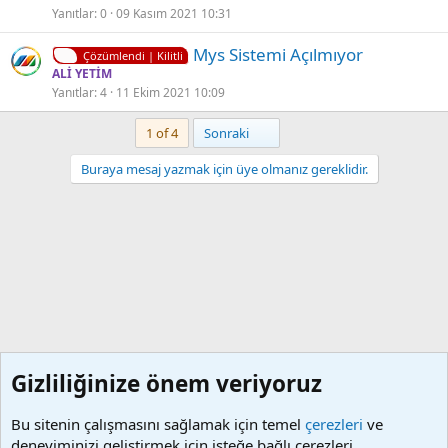
i
Yanıtlar
0
09 Kasım 2021 10:31
t
K
Mys Sistemi Açılmıyor
l
Çözümlendi | Kilitli
i
ALİ YETİM
i
Yanıtlar
4
11 Ekim 2021 10:09
l
i
Son
1 of 4
Sonraki
t
l
Buraya mesaj yazmak için üye olmanız gereklidir.
i
Gizliliğinize önem veriyoruz
Bu sitenin çalışmasını sağlamak için temel
çerezleri
ve
deneyiminizi geliştirmek için isteğe bağlı çerezleri