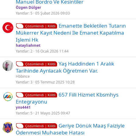
Manuel Bordro Ve Kesintiler
i
Özgen Dülger
t
Yanıtlar
5
05 Şubat 2026 09:03
l
K
Emanette Bekletilen Tutarın
i
Çözümlendi | Kilitli
i
Mükerrer Kayıt Nedeni Ile Emanet Kapatılma
l
Işlemi Hk
i
hatayliahmet
t
Yanıtlar
2
16 Ocak 2026 11:44
l
K
Yaş Haddinden 1 Aralık
i
Çözümlendi | Kilitli
i
Tarihinde Ayrılacak Öğretmen Var.
l
Hbbince
i
Yanıtlar
3
05 Temmuz 2025 10:28
t
K
Ç
657 Fiili Hizmet Kbsmhys
l
Çözümlendi | Kilitli
i
ö
Entegrayonu
i
l
z
yns4441
i
ü
Yanıtlar
5
21 Mayıs 2025 09:47
t
l
K
Geriye Dönük Maaş Faiziyle
l
d
Çözümlendi | Kilitli
i
Ödenmesi Muhasebe Hatası
i
ü