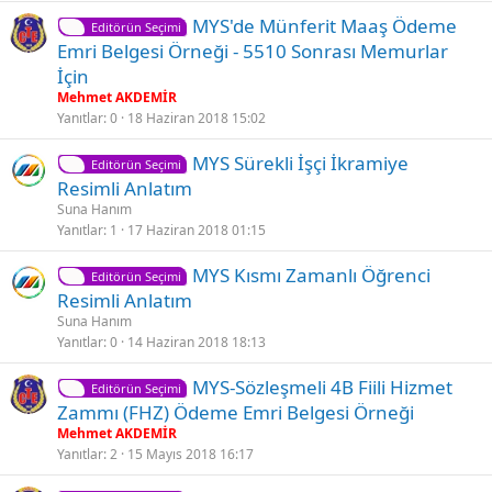
t
S
MYS'de Münferit Maaş Ödeme
Editörün Seçimi
a
Emri Belgesi Örneği - 5510 Sonrası Memurlar
b
İçin
i
Mehmet AKDEMİR
t
Yanıtlar
0
18 Haziran 2018 15:02
S
MYS Sürekli İşçi İkramiye
Editörün Seçimi
a
Resimli Anlatım
b
Suna Hanım
i
Yanıtlar
1
17 Haziran 2018 01:15
t
S
MYS Kısmı Zamanlı Öğrenci
Editörün Seçimi
a
Resimli Anlatım
b
Suna Hanım
i
Yanıtlar
0
14 Haziran 2018 18:13
t
S
MYS-Sözleşmeli 4B Fiili Hizmet
Editörün Seçimi
a
Zammı (FHZ) Ödeme Emri Belgesi Örneği
b
Mehmet AKDEMİR
i
Yanıtlar
2
15 Mayıs 2018 16:17
t