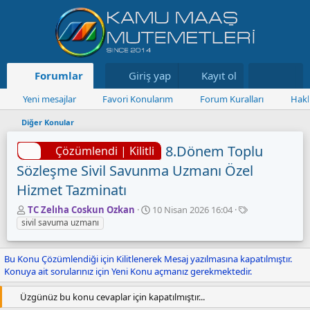
Forumlar
Neler yeni
Giriş yap
Kayıt ol
Kaynaklar
Yeni mesajlar
Favori Konularım
Forum Kuralları
Hakk
Diğer Konular
8.Dönem Toplu
Çözümlendi | Kilitli
Sözleşme Sivil Savunma Uzmanı Özel
Hizmet Tazminatı
K
B
E
TC Zelıha Coskun Ozkan
10 Nisan 2026 16:04
o
a
t
sivil savuma uzmanı
n
ş
i
u
l
k
Bu Konu Çözümlendiği için Kilitlenerek Mesaj yazılmasına kapatılmıştır.
y
a
e
Konuya ait sorularınız için Yeni Konu açmanız gerekmektedir.
u
n
t
B
g
l
a
ı
e
Üzgünüz bu konu cevaplar için kapatılmıştır...
ş
ç
r