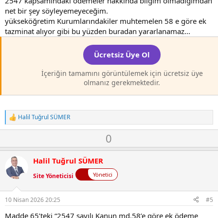
e
2547 kapsamındaki ödemeler hakkında bilgim olmadığımdan
net bir şey söyleyemeyeceğim.
yükseköğretim Kurumlarındakiler muhtemelen 58 e göre ek
tazminat alıyor gibi bu yüzden buradan yararlanamaz...
Ücretsiz Üye Ol
İçeriğin tamamını görüntülemek için ücretsiz üye
olmanız gerekmektedir.
Halil Tuğrul SÜMER
T
e
O
D
0
p
k
y
o
i
l
w
l
Halil Tuğrul SÜMER
a
n
e
r
Yönetici
Site Yöneticisi
v
:
o
t
10 Nisan 2026 20:25
#5
e
Madde 65’teki “2547 sayılı Kanun md.58’e göre ek ödeme