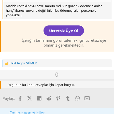
Madde 65’teki “2547 sayılı Kanun md.58’e göre ek ödeme alanlar
hariç” ibaresi unvana değil, fiilen bu ödemeyi alan personele
yöneliktir...
Ücretsiz Üye Ol
İçeriğin tamamını görüntülemek için ücretsiz üye
olmanız gerekmektedir.
Halil Tuğrul SÜMER
T
e
O
D
0
p
k
y
o
i
l
w
Üzgünüz bu konu cevaplar için kapatılmıştır...
l
a
n
e
r
v
Facebook
X (Twitter)
LinkedIn
Reddit
Pinterest
Tumblr
WhatsApp
E-posta
:
Paylaş:
o
t
e
Online yöneticiler