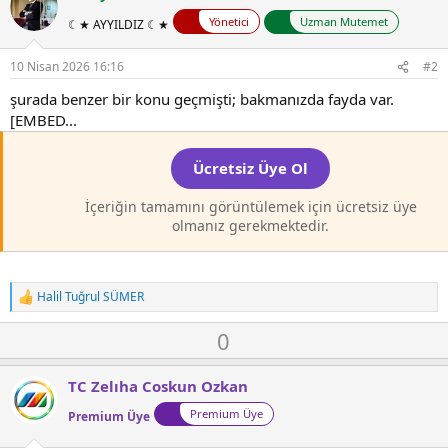
Yönetici
Uzman Mutemet
☾★ AYYILDIZ ☾★
10 Nisan 2026 16:16
#2
şurada benzer bir konu geçmişti; bakmanızda fayda var.
[EMBED...
Ücretsiz Üye Ol
İçeriğin tamamını görüntülemek için ücretsiz üye
olmanız gerekmektedir.
Halil Tuğrul SÜMER
T
e
O
D
0
p
k
y
o
i
l
w
l
TC Zelıha Coskun Ozkan
a
n
e
Premium Üye
r
Premium Üye
v
: