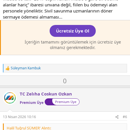
alanlar hariç” ibaresi unvana değil, fiilen bu ödemeyi alan
personele yöneliktir. Sivil savunma uzmanlarının döner
sermaye ödemesi almaması...
Ücretsiz Üye Ol
İçeriğin tamamını görüntülemek için ücretsiz üye
olmanız gerekmektedir.
Süleyman Kambuk
T
e
O
D
0
p
k
y
o
i
l
w
l
TC Zelıha Coskun Ozkan
a
n
e
Premium Üye
r
Premium Üye
v
:
o
t
13 Nisan 2026 10:16
#6
e
Halil Tuğrul SÜMER' Alıntı: