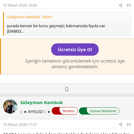
o
t
10 Nisan 2026 16:43
#3
e
Süleyman Kambuk' Alıntı:
şurada benzer bir konu geçmişti; bakmanızda fayda var.
[EMBED...
Ücretsiz Üye Ol
İçeriğin tamamını görüntülemek için ücretsiz üye
olmanız gerekmektedir.
O
D
0
y
o
l
w
Süleyman Kambuk
a
n
Yönetici
Uzman Mutemet
☾★ AYYILDIZ ☾★
v
o
10 Nisan 2026 17:37
#4
t