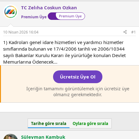
l
t
TC Zelıha Coskun Ozkan
a
a
t
r
Premium Üye
Premium Üye
a
i
n
h
10 Nisan 2026 16:04
#1
i
1) Kadroları genel idare hizmetleri ve yardımcı hizmetler
sınıflarında bulunan ve 17/4/2006 tarihli ve 2006/10344
sayılı Bakanlar Kurulu Kararı ile yürürlüğe konulan Devlet
Memurlarına Ödenecek...
Ücretsiz Üye Ol
İçeriğin tamamını görüntülemek için ücretsiz üye
olmanız gerekmektedir.
Tarihe göre sırala
Oylara göre sırala
Süleyman Kambuk