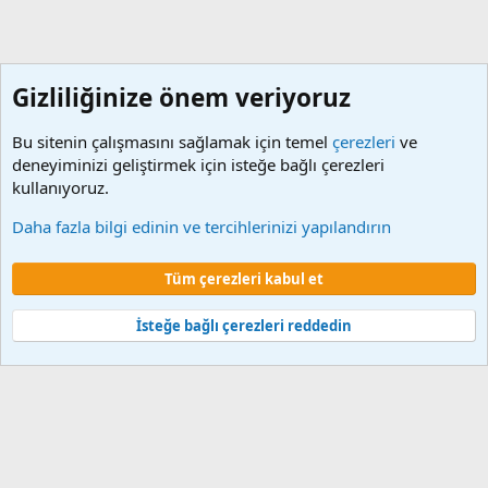
Gizliliğinize önem veriyoruz
Bu sitenin çalışmasını sağlamak için temel
çerezleri
ve
deneyiminizi geliştirmek için isteğe bağlı çerezleri
kullanıyoruz.
Diğer Konular
Daha fazla bilgi edinin ve tercihlerinizi yapılandırın
Çerezler
Tüm çerezleri kabul et
Şartlar ve kurallar
Gizlilik politikası
Yardım
Ana sayfa
R
S
S
İsteğe bağlı çerezleri reddedin
®
Community platform by XenForo
© 2010-2024 XenForo Ltd.
XenForo 2
Türkçe yama 🇹🇷 [XGT] Yazılım ve web hizmetleri 2014-2024