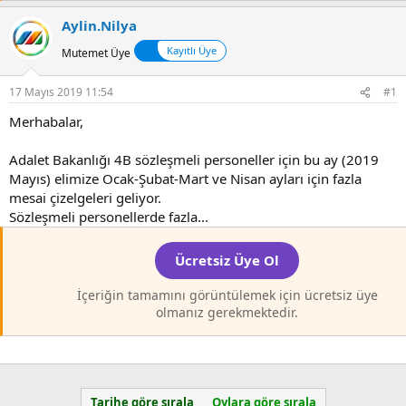
l
t
Aylin.Nilya
a
a
t
r
Kayıtlı Üye
Mutemet Üye
a
i
n
h
17 Mayıs 2019 11:54
#1
i
Merhabalar,
Adalet Bakanlığı 4B sözleşmeli personeller için bu ay (2019
Mayıs) elimize Ocak-Şubat-Mart ve Nisan ayları için fazla
mesai çizelgeleri geliyor.
Sözleşmeli personellerde fazla...
Ücretsiz Üye Ol
İçeriğin tamamını görüntülemek için ücretsiz üye
olmanız gerekmektedir.
Tarihe göre sırala
Oylara göre sırala