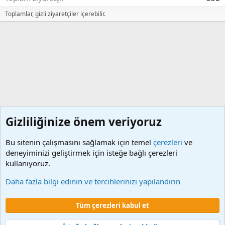
Toplamlar, gizli ziyaretçiler içerebilir.
Gizliliğinize önem veriyoruz
Bu sitenin çalışmasını sağlamak için temel
çerezleri
ve
deneyiminizi geliştirmek için isteğe bağlı çerezleri
kullanıyoruz.
4/B Sözleşmeli Personel Mali İş ve İşlemleri
Daha fazla bilgi edinin ve tercihlerinizi yapılandırın
Çerezler
Tüm çerezleri kabul et
Şartlar ve kurallar
Gizlilik politikası
Yardım
Ana sayfa
R
S
S