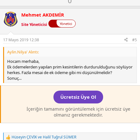
0
k
y
o
i
l
w
l
Mehmet AKDEMİR
a
n
e
r
Yönetici
Site Yöneticisi
v
:
o
t
17 Mayıs 2019 12:38
#5
e
Aylin.Nilya' Alıntı:
Hocam merhaba,
Ek ödemelerden yapılan prim kesintilerin durdurulduğunu söylüyor
herkes. Fazla mesai de ek ödeme gibi mi düşünülmelidir?
Sonuç...
Ücretsiz Üye Ol
İçeriğin tamamını görüntülemek için ücretsiz üye
olmanız gerekmektedir.
Hüseyin ÇEVİK
ve
Halil Tuğrul SÜMER
T