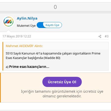
e
O
D
0
p
k
y
o
i
l
w
l
Aylin.Nilya
a
n
e
Kayıtlı Üye
r
Mutemet Üye
v
:
o
17 Mayıs 2019 12:22
#3
t
e
Mehmet AKDEMİR' Alıntı:
5510 Sayılı Kanunun 4/1a kapsamında çalışan sigortalıların Prime
Esas Kazançlar başlığında (Madde 80)
a)
Prime esas kazançların...
Ücretsiz Üye Ol
İçeriğin tamamını görüntülemek için ücretsiz üye
olmanız gerekmektedir.