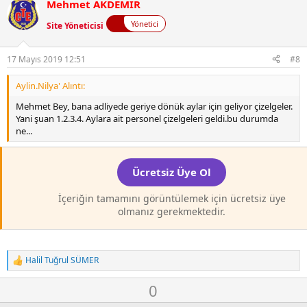
l
w
Mehmet AKDEMİR
a
n
Yönetici
Site Yöneticisi
v
o
t
17 Mayıs 2019 12:51
#8
e
Aylin.Nilya' Alıntı:
Mehmet Bey, bana adliyede geriye dönük aylar için geliyor çizelgeler.
Yani şuan 1.2.3.4. Aylara ait personel çizelgeleri geldi.bu durumda
ne...
Ücretsiz Üye Ol
İçeriğin tamamını görüntülemek için ücretsiz üye
olmanız gerekmektedir.
Halil Tuğrul SÜMER
T
e
O
D
0
p
k
y
o