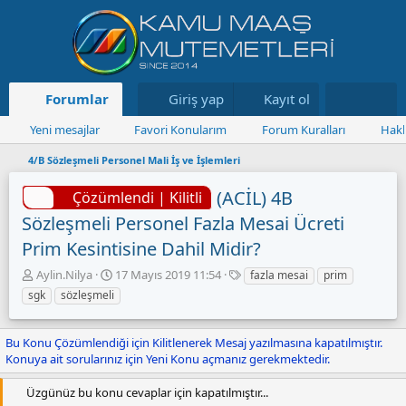
Forumlar
Neler yeni
Giriş yap
Kayıt ol
Kaynaklar
Yeni mesajlar
Favori Konularım
Forum Kuralları
Hakk
4/B Sözleşmeli Personel Mali İş ve İşlemleri
(ACİL) 4B
Çözümlendi | Kilitli
Sözleşmeli Personel Fazla Mesai Ücreti
Prim Kesintisine Dahil Midir?
K
B
E
Aylin.Nilya
17 Mayıs 2019 11:54
fazla mesai
prim
o
a
t
sgk
sözleşmeli
n
ş
i
u
l
k
y
a
e
Bu Konu Çözümlendiği için Kilitlenerek Mesaj yazılmasına kapatılmıştır.
u
n
t
Konuya ait sorularınız için Yeni Konu açmanız gerekmektedir.
B
g
l
a
ı
e
Üzgünüz bu konu cevaplar için kapatılmıştır...
ş
ç
r