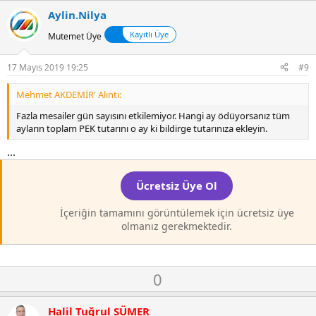
i
l
w
l
Aylin.Nilya
a
n
e
Kayıtlı Üye
r
Mutemet Üye
v
:
o
17 Mayıs 2019 19:25
#9
t
e
Mehmet AKDEMİR' Alıntı:
Fazla mesailer gün sayısını etkilemiyor. Hangi ay ödüyorsanız tüm
ayların toplam PEK tutarını o ay ki bildirge tutarınıza ekleyin.
...
Ücretsiz Üye Ol
İçeriğin tamamını görüntülemek için ücretsiz üye
olmanız gerekmektedir.
O
D
0
y
o
l
w
Halil Tuğrul SÜMER