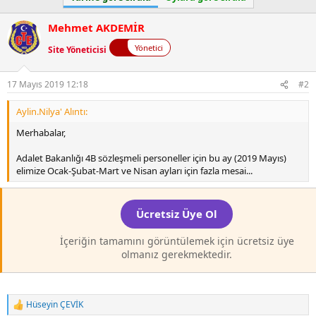
Mehmet AKDEMİR
Yönetici
Site Yöneticisi
17 Mayıs 2019 12:18
#2
Aylin.Nilya' Alıntı:
Merhabalar,
Adalet Bakanlığı 4B sözleşmeli personeller için bu ay (2019 Mayıs)
elimize Ocak-Şubat-Mart ve Nisan ayları için fazla mesai...
Ücretsiz Üye Ol
İçeriğin tamamını görüntülemek için ücretsiz üye
olmanız gerekmektedir.
Hüseyin ÇEVİK
T