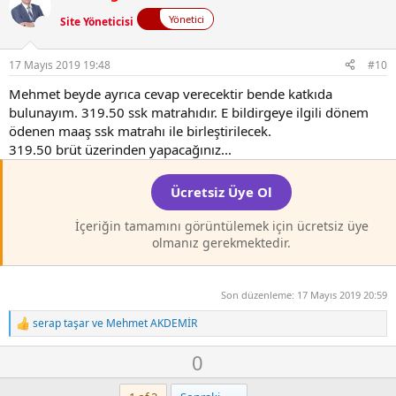
a
n
Yönetici
Site Yöneticisi
v
o
t
17 Mayıs 2019 19:48
#10
e
Mehmet beyde ayrıca cevap verecektir bende katkıda
bulunayım. 319.50 ssk matrahıdır. E bildirgeye ilgili dönem
ödenen maaş ssk matrahı ile birleştirilecek.
319.50 brüt üzerinden yapacağınız...
Ücretsiz Üye Ol
İçeriğin tamamını görüntülemek için ücretsiz üye
olmanız gerekmektedir.
Son düzenleme:
17 Mayıs 2019 20:59
serap taşar
ve
Mehmet AKDEMİR
T
e
O
D
0
p
k
y
o
i