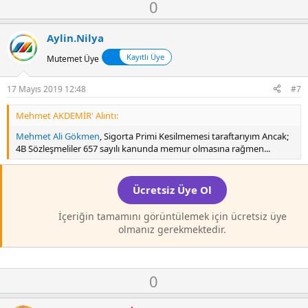
O
D
0
y
o
l
w
Aylin.Nilya
a
n
Kayıtlı Üye
Mutemet Üye
v
o
17 Mayıs 2019 12:48
#7
t
e
Mehmet AKDEMİR' Alıntı:
Mehmet Ali Gökmen
, Sigorta Primi Kesilmemesi taraftarıyım Ancak;
4B Sözleşmeliler 657 sayılı kanunda memur olmasına rağmen...
Ücretsiz Üye Ol
İçeriğin tamamını görüntülemek için ücretsiz üye
olmanız gerekmektedir.
O
D
0
y
o