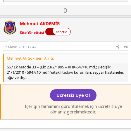
e
O
D
0
p
k
y
o
i
l
w
l
Mehmet AKDEMİR
a
n
e
r
Yönetici
Site Yöneticisi
v
:
o
t
17 Mayıs 2019 12:42
#6
e
Mehmet Ali Gökmen' Alıntı:
657 Ek Madde 33 – (Ek: 23/2/1995 – KHK-547/10 md.; Değişik:
21/1/2010 - 5947/10 md.) Yataklı tedavi kurumları, seyyar hastaneler,
ağız ve diş...
Ücretsiz Üye Ol
İçeriğin tamamını görüntülemek için ücretsiz üye
olmanız gerekmektedir.