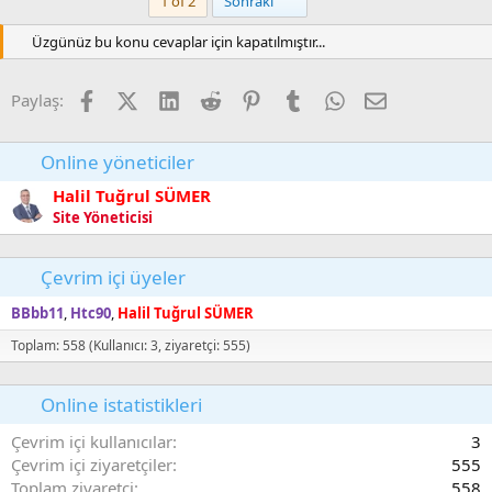
l
w
Son
1 of 2
Sonraki
l
a
n
e
r
Üzgünüz bu konu cevaplar için kapatılmıştır...
v
:
o
t
Facebook
X (Twitter)
LinkedIn
Reddit
Pinterest
Tumblr
WhatsApp
E-posta
Paylaş:
e
Online yöneticiler
Halil Tuğrul SÜMER
Site Yöneticisi
Çevrim içi üyeler
BBbb11
Htc90
Halil Tuğrul SÜMER
Toplam: 558 (Kullanıcı: 3, ziyaretçi: 555)
Online istatistikleri
Çevrim içi kullanıcılar
3
Çevrim içi ziyaretçiler
555
Toplam ziyaretçi
558