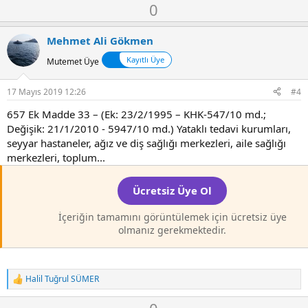
O
D
0
y
o
l
w
Mehmet Ali Gökmen
a
n
Kayıtlı Üye
Mutemet Üye
v
o
17 Mayıs 2019 12:26
#4
t
e
657 Ek Madde 33 – (Ek: 23/2/1995 – KHK-547/10 md.;
Değişik: 21/1/2010 - 5947/10 md.) Yataklı tedavi kurumları,
seyyar hastaneler, ağız ve diş sağlığı merkezleri, aile sağlığı
merkezleri, toplum...
Ücretsiz Üye Ol
İçeriğin tamamını görüntülemek için ücretsiz üye
olmanız gerekmektedir.
Halil Tuğrul SÜMER
T
e
O
D
p