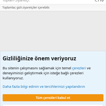
Toplam ziyaretçi
1,110
Toplamlar, gizli ziyaretçiler içerebilir.
Gizliliğinize önem veriyoruz
Bu sitenin çalışmasını sağlamak için temel
çerezleri
ve
deneyiminizi geliştirmek için isteğe bağlı çerezleri
kullanıyoruz.
KBS Kadrolu Maaş İşlemleri
Daha fazla bilgi edinin ve tercihlerinizi yapılandırın
Çerezler
Tüm çerezleri kabul et
Şartlar ve kurallar
Gizlilik politikası
Yardım
Ana sayfa
R
S