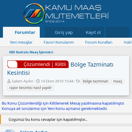
Forumlar
Neler yeni
Giriş yap
Kayıt ol
Kaynaklar
Yeni mesajlar
Favori Konularım
Forum Kuralları
Hakk
KBS Kadrolu Maaş İşlemleri
Bölge Tazminatı
Çözümlendi | Kilitli
Kesintisi
K
B
E
Salem Aydın
14 Ekim 2019 15:44
bölge tazminatı
maaş
o
a
t
rapor kesintisi nasıl yapılır
n
ş
i
u
l
k
y
a
e
Bu Konu Çözümlendiği için Kilitlenerek Mesaj yazılmasına kapatılmıştır.
u
n
t
Konuya ait sorularınız için Yeni Konu açmanız gerekmektedir.
B
g
l
a
ı
e
Üzgünüz bu konu cevaplar için kapatılmıştır...
ş
ç
r
l
t
Salem Aydın