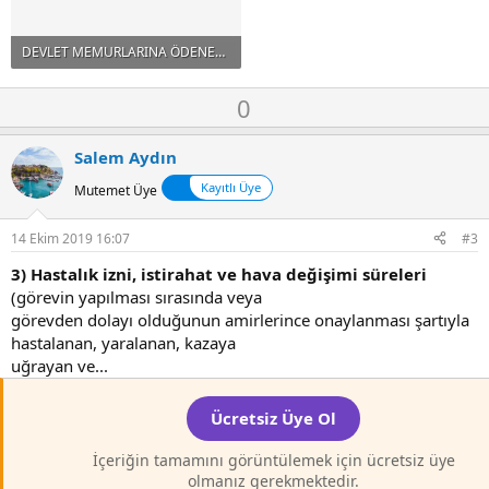
DEVLET MEMURLARINA ÖDENECEK ZAM VE TAZMİNATLARA İLİŞKİN KARAR.pdf
569 KB · Görüntüleme: 31
O
D
0
y
o
l
w
Salem Aydın
a
n
Kayıtlı Üye
Mutemet Üye
v
o
14 Ekim 2019 16:07
#3
t
e
3) Hastalık izni, istirahat ve hava değişimi süreleri
(görevin yapılması sırasında veya
görevden dolayı olduğunun amirlerince onaylanması şartıyla
hastalanan, yaralanan, kazaya
uğrayan ve...
Ücretsiz Üye Ol
İçeriğin tamamını görüntülemek için ücretsiz üye
olmanız gerekmektedir.