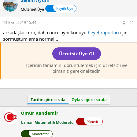
a
a
t
r
Kayıtlı Üye
Mutemet Üye
a
i
n
h
14 Ekim 2019 15:44
#1
i
arkadaşlar mrb, daha önce aynı konuyu
heyet raporları
için
sormuştum ama normal...
Ücretsiz Üye Ol
İçeriğin tamamını görüntülemek için ücretsiz üye
olmanız gerekmektedir.
Tarihe göre sırala
Oylara göre sırala
Ömür Kandemir
Yönetici
Uzman Mutemet & Moderatör
Moderatör