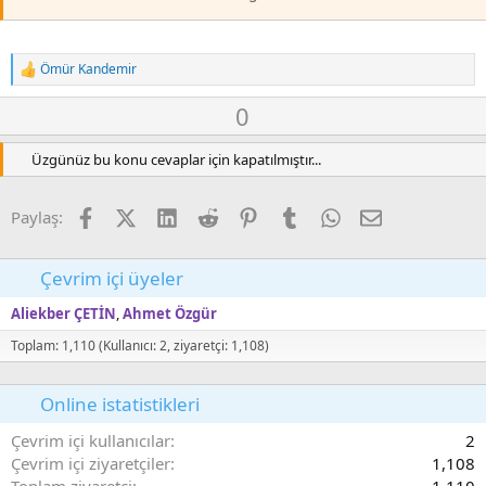
Ömür Kandemir
T
e
O
D
0
p
k
y
o
i
l
w
Üzgünüz bu konu cevaplar için kapatılmıştır...
l
a
n
e
r
v
Facebook
X (Twitter)
LinkedIn
Reddit
Pinterest
Tumblr
WhatsApp
E-posta
:
Paylaş:
o
t
e
Çevrim içi üyeler
Aliekber ÇETİN
Ahmet Özgür
Toplam: 1,110 (Kullanıcı: 2, ziyaretçi: 1,108)
Online istatistikleri
Çevrim içi kullanıcılar
2
Çevrim içi ziyaretçiler
1,108