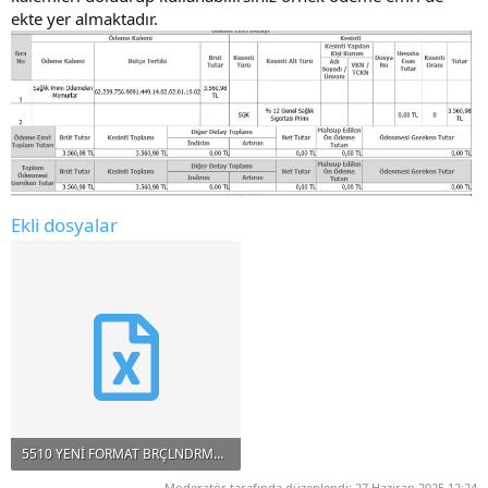
ekte yer almaktadır.
Ekli dosyalar
5510 YENİ FORMAT BRÇLNDRMA GSS HARUN ERAY.xlsx
96 KB · Görüntüleme: 11
Moderatör tarafında düzenlendi:
27 Haziran 2025 12:24