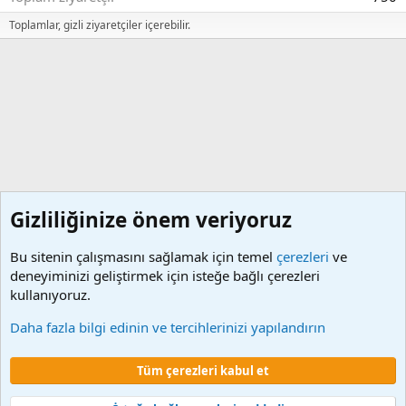
Toplamlar, gizli ziyaretçiler içerebilir.
Gizliliğinize önem veriyoruz
Bu sitenin çalışmasını sağlamak için temel
çerezleri
ve
deneyiminizi geliştirmek için isteğe bağlı çerezleri
kullanıyoruz.
MYS ve MYSV2 Ödeme Emir Örnekleri
Daha fazla bilgi edinin ve tercihlerinizi yapılandırın
Çerezler
Tüm çerezleri kabul et
Şartlar ve kurallar
Gizlilik politikası
Yardım
Ana sayfa
R
S
S