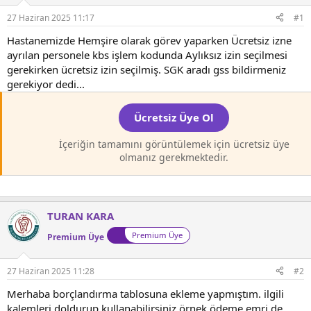
l
t
27 Haziran 2025 11:17
#1
a
a
t
r
Hastanemizde Hemşire olarak görev yaparken Ücretsiz izne
a
i
ayrılan personele kbs işlem kodunda Aylıksız izin seçilmesi
n
h
gerekirken ücretsiz izin seçilmiş. SGK aradı gss bildirmeniz
i
gerekiyor dedi...
Ücretsiz Üye Ol
İçeriğin tamamını görüntülemek için ücretsiz üye
olmanız gerekmektedir.
TURAN KARA
Premium Üye
Premium Üye
27 Haziran 2025 11:28
#2
Merhaba borçlandırma tablosuna ekleme yapmıştım. ilgili
kalemleri doldurup kullanabilirsiniz örnek ödeme emri de