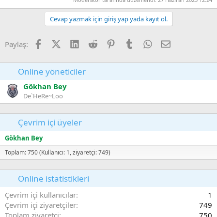
Cevap yazmak için giriş yap yada kayıt ol.
Facebook
X (Twitter)
LinkedIn
Reddit
Pinterest
Tumblr
WhatsApp
E-posta
Paylaş:
Online yöneticiler
Gökhan Bey
De`HeRe~Loo
Çevrim içi üyeler
Gökhan Bey
Toplam: 750 (Kullanıcı: 1, ziyaretçi: 749)
Online istatistikleri
Çevrim içi kullanıcılar
1
Çevrim içi ziyaretçiler
749
Toplam ziyaretçi
750