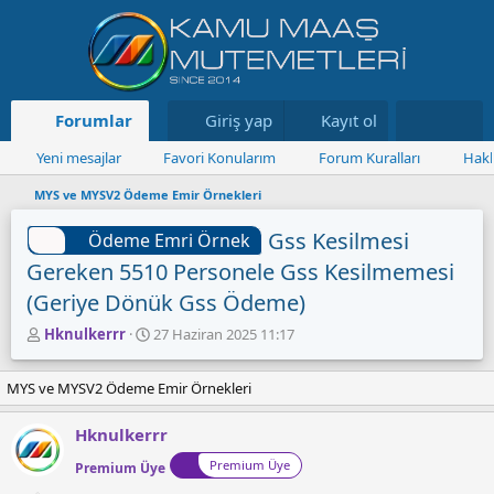
Forumlar
Neler yeni
Giriş yap
Kayıt ol
Kaynaklar
Yeni mesajlar
Favori Konularım
Forum Kuralları
Hakk
MYS ve MYSV2 Ödeme Emir Örnekleri
Gss Kesilmesi
Ödeme Emri Örnek
Gereken 5510 Personele Gss Kesilmemesi
(Geriye Dönük Gss Ödeme)
K
B
Hknulkerrr
27 Haziran 2025 11:17
o
a
n
ş
MYS ve MYSV2 Ödeme Emir Örnekleri
u
l
y
a
u
n
Hknulkerrr
B
g
Premium Üye
Premium Üye
a
ı
ş
ç