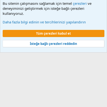
Bu sitenin çalışmasını sağlamak için temel
çerezleri
ve
deneyiminizi geliştirmek için isteğe bağlı çerezleri
kullanıyoruz.
Kamu İşçilerine Ait Görüşler
Daha fazla bilgi edinin ve tercihlerinizi yapılandırın
Çerezler
Tüm çerezleri kabul et
Şartlar ve kurallar
Gizlilik politikası
Yardım
Ana sayfa
R
S
S
İsteğe bağlı çerezleri reddedin
®
Community platform by XenForo
© 2010-2024 XenForo Ltd.
XenForo 2
Türkçe yama 🇹🇷 [XGT] Yazılım ve web hizmetleri 2014-2024