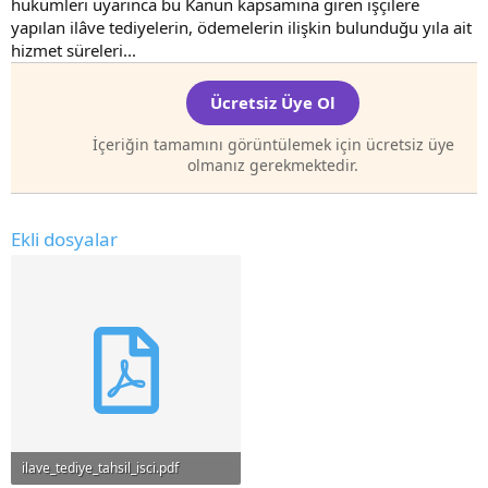
hükümleri uyarınca bu Kanun kapsamına giren işçilere
l
t
yapılan ilâve tediyelerin, ödemelerin ilişkin bulunduğu yıla ait
a
a
hizmet süreleri...
t
r
a
i
n
h
Ücretsiz Üye Ol
i
İçeriğin tamamını görüntülemek için ücretsiz üye
olmanız gerekmektedir.
Ekli dosyalar
ilave_tediye_tahsil_isci.pdf