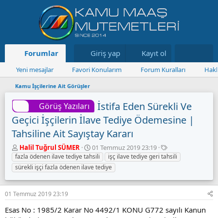
Forumlar
Neler yeni
Giriş yap
Kayıt ol
Kaynaklar
Yeni mesajlar
Favori Konularım
Forum Kuralları
Hakk
Kamu İşçilerine Ait Görüşler
İstifa Eden Sürekli Ve
Görüş Yazıları
Geçici İşçilerin İlave Tediye Ödemesine |
Tahsiline Ait Sayıştay Kararı
K
B
E
Halil Tuğrul SÜMER
01 Temmuz 2019 23:19
o
a
t
fazla ödenen ilave tediye tahsili
işç ilave tediye geri tahsili
n
ş
i
sürekli işçi fazla ödenen ilave tediye
u
l
k
y
a
e
u
n
t
01 Temmuz 2019 23:19
B
g
l
a
ı
e
Esas No : 1985/2 Karar No 4492/1 KONU G772 sayılı Kanun
ş
ç
r