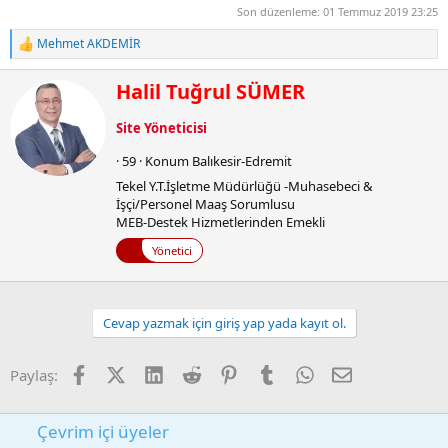
2.7 MB · Görüntüleme: 44
Son düzenleme:
01 Temmuz 2019 23:25
Mehmet AKDEMİR
T
e
p
Y
Halil Tuğrul SÜMER
k
a
i
z
Site Yöneticisi
l
a
e
r
·
59
·
Konum
Balıkesir-Edremit
r
:
Tekel Y.T.İşletme Müdürlüğü -Muhasebeci &
İşçi/Personel Maaş Sorumlusu
MEB-Destek Hizmetlerinden Emekli
Yönetici
Cevap yazmak için giriş yap yada kayıt ol.
Facebook
X (Twitter)
LinkedIn
Reddit
Pinterest
Tumblr
WhatsApp
E-posta
Paylaş:
Çevrim içi üyeler