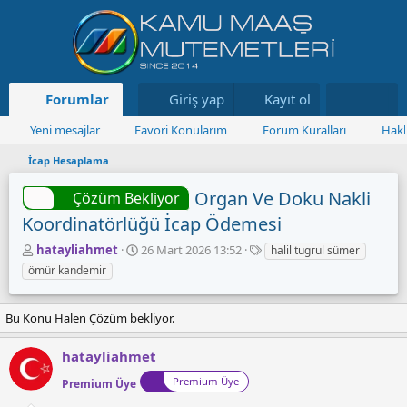
Forumlar
Neler yeni
Giriş yap
Kayıt ol
Kaynaklar
Yeni mesajlar
Favori Konularım
Forum Kuralları
Hakk
İcap Hesaplama
Organ Ve Doku Nakli
Çözüm Bekliyor
Koordinatörlüğü İcap Ödemesi
K
B
E
hatayliahmet
26 Mart 2026 13:52
halil tugrul sümer
o
a
t
ömür kandemir
n
ş
i
u
l
k
y
a
e
Bu Konu Halen Çözüm bekliyor.
u
n
t
B
g
l
hatayliahmet
a
ı
e
ş
ç
r
Premium Üye
Premium Üye
l
t