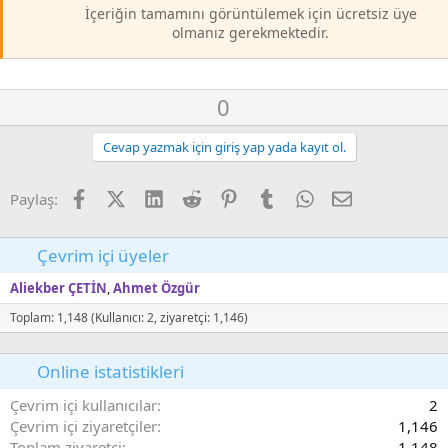
İçeriğin tamamını görüntülemek için ücretsiz üye
olmanız gerekmektedir.
O
D
0
y
o
l
w
Cevap yazmak için giriş yap yada kayıt ol.
a
n
v
Facebook
X (Twitter)
LinkedIn
Reddit
Pinterest
Tumblr
WhatsApp
E-posta
Paylaş:
o
t
Çevrim içi üyeler
e
Aliekber ÇETİN
Ahmet Özgür
Toplam: 1,148 (Kullanıcı: 2, ziyaretçi: 1,146)
Online istatistikleri
Çevrim içi kullanıcılar
2
Çevrim içi ziyaretçiler
1,146
Toplam ziyaretçi
1,148