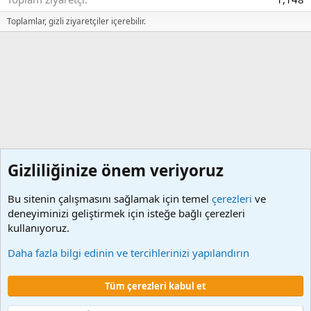
Toplamlar, gizli ziyaretçiler içerebilir.
Gizliliğinize önem veriyoruz
Bu sitenin çalışmasını sağlamak için temel
çerezleri
ve
deneyiminizi geliştirmek için isteğe bağlı çerezleri
kullanıyoruz.
İcap Hesaplama
Daha fazla bilgi edinin ve tercihlerinizi yapılandırın
Çerezler
Tüm çerezleri kabul et
Şartlar ve kurallar
Gizlilik politikası
Yardım
Ana sayfa
R
S