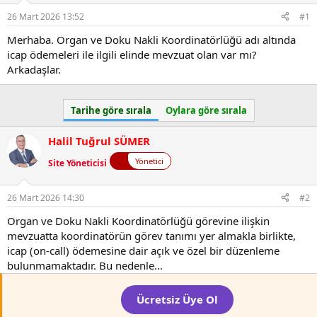
a
a
26 Mart 2026 13:52
t
r
#1
a
i
Merhaba. Organ ve Doku Nakli Koordinatörlüğü adı altında
n
h
icap ödemeleri ile ilgili elinde mevzuat olan var mı?
i
Arkadaşlar.
Tarihe göre sırala
Oylara göre sırala
Halil Tuğrul SÜMER
Yönetici
Site Yöneticisi
26 Mart 2026 14:30
#2
Organ ve Doku Nakli Koordinatörlüğü görevine ilişkin
mevzuatta koordinatörün görev tanımı yer almakla birlikte,
icap (on-call) ödemesine dair açık ve özel bir düzenleme
bulunmamaktadır. Bu nedenle...
Ücretsiz Üye Ol