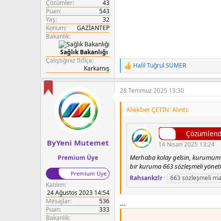
Çözümler
43
Puan
543
Yaş
32
Konum
GAZİANTEP
Bakanlık
Sağlık Bakanlığı
Çalıştığınız İl/İlçe
Halil Tuğrul SÜMER
Karkamış
T
e
p
28 Temmuz 2025 13:30
k
i
l
Aliekber ÇETİN' Alıntı:
e
r
:
Çözümlendi 
ByYeni Mutemet
14 Nisan 2025 13:24
Merhaba kolay gelsin, kurumumuz
Premium Üye
bir kuruma 663 sözleşmeli yöneti
Premium Üye
Rahsankzlr
663 sözleşmeli m
Katılım
24 Ağustos 2023 14:54
Mesajlar
536
...
Puan
333
Bakanlık