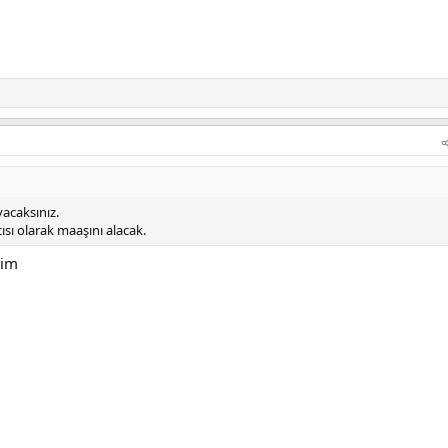
acaksınız.
sı olarak maaşını alacak.
rim