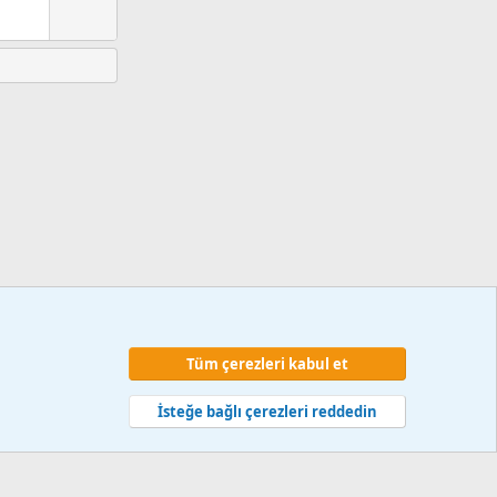
Tüm çerezleri kabul et
 ve kurallar
Gizlilik politikası
Yardım
Ana sayfa
R
S
İsteğe bağlı çerezleri reddedin
S
web hizmetleri 2014-2024