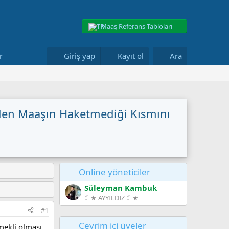
Maaş Referans Tabloları
r
Giriş yap
Kayıt ol
Ara
den Maaşın Haketmedi̇ği̇ Kısmını
Online yöneticiler
Süleyman Kambuk
☾★ AYYILDIZ ☾★
#1
Çevrim içi üyeler
ekli olması