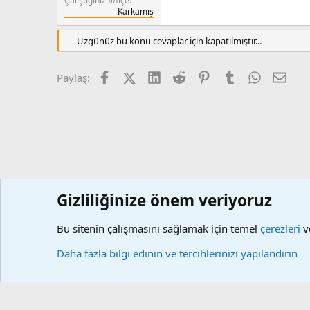
Çalıştığınız İl/İlçe
Karkamış
Üzgünüz bu konu cevaplar için kapatılmıştır...
Facebook
X (Twitter)
LinkedIn
Reddit
Pinterest
Tumblr
WhatsApp
E-po
Paylaş:
Gizliliğinize önem veriyoruz
Forumlar
KBS
KBS Kamu Personel Harcamaları Siste
Bu sitenin çalışmasını sağlamak için temel
çerezleri
ve
Çerezler
Daha fazla bilgi edinin ve tercihlerinizi yapılandırın
Community platform by