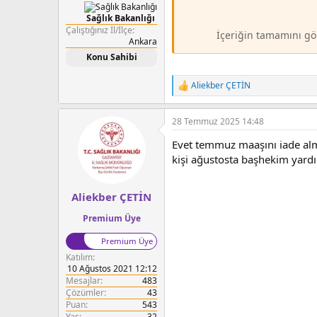
Sağlık Bakanlığı
Çalıştığınız İl/İlçe
İçeriğin tamamını gö
Ankara
Konu Sahibi
Aliekber ÇETİN
T
e
p
28 Temmuz 2025 14:48
k
i
Evet temmuz maaşını iade al
l
e
kişi ağustosta başhekim yardı
r
:
Aliekber ÇETİN
Premium Üye
Premium Üye
Katılım
10 Ağustos 2021 12:12
Mesajlar
483
Çözümler
43
Puan
543
Yaş
32