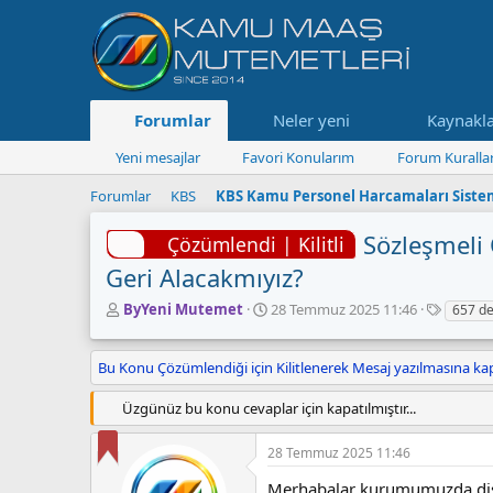
Forumlar
Neler yeni
Kaynakl
Yeni mesajlar
Favori Konularım
Forum Kurallar
Forumlar
KBS
KBS Kamu Personel Harcamaları Siste
Sözleşmeli̇
Çözümlendi | Kilitli
Geri̇ Alacakmıyız?
K
B
E
ByYeni Mutemet
28 Temmuz 2025 11:46
657 de
o
a
t
n
ş
i
Bu Konu Çözümlendiği için Kilitlenerek Mesaj yazılmasına kap
u
l
k
y
a
e
u
n
t
Üzgünüz bu konu cevaplar için kapatılmıştır...
B
g
l
a
ı
e
28 Temmuz 2025 11:46
ş
ç
r
l
t
Merhabalar kurumumuzda diş 