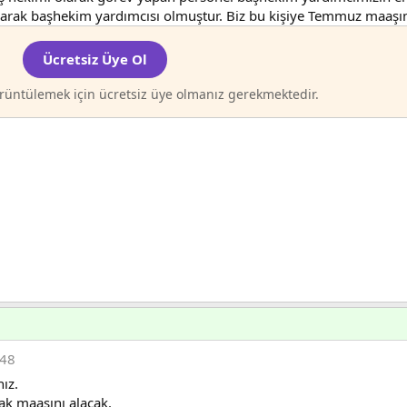
larak başhekim yardımcısı olmuştur. Biz bu kişiye Temmuz maaşını
Ücretsiz Üye Ol
rüntülemek için ücretsiz üye olmanız gerekmektedir.
:48
ız.
ak maaşını alacak.