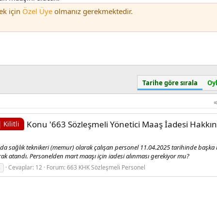
ek için
Özel Üye
olmanız gerekmektedir.
Tarihe göre sırala
Oyl
Konu '663 Sözleşmeli Yönetici Maaş İadesi Hakkın
Kilitli
 sağlık teknikeri (memur) olarak çalışan personel 11.04.2025 tarihinde başka 
rak atandı. Personelden mart maaşı için iadesi alınması gerekiyor mu?
ş
Cevaplar: 12
Forum:
663 KHK Sözleşmeli Personel