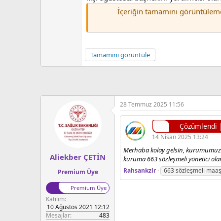
İçeriğin tamamını görüntülem
Tamamını görüntüle
28 Temmuz 2025 11:56
Çözümlendi | 
14 Nisan 2025 13:24
Merhaba kolay gelsin, kurumumuzda
Aliekber ÇETİN
kuruma 663 sözleşmeli yönetici ola
Rahsankzlr
663 sözleşmeli maa
Premium Üye
Premium Üye
Katılım
10 Ağustos 2021 12:12
Mesajlar
483