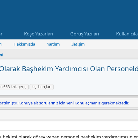
ar
Köşe Yazarları
Görüş Yazıları
Kullanıcıla
ı
Hakkımızda
Yardım
İletişim
mi
 Olarak Başheki̇m Yardımcısı Olan Personel
n 663 khk geçiş
kişi borçları
atılmıştır. Konuya ait sorularınız için Yeni Konu açmanız gerekmektedir.
hekimi olarak görev yapan personel başhekim yardımcımızın em