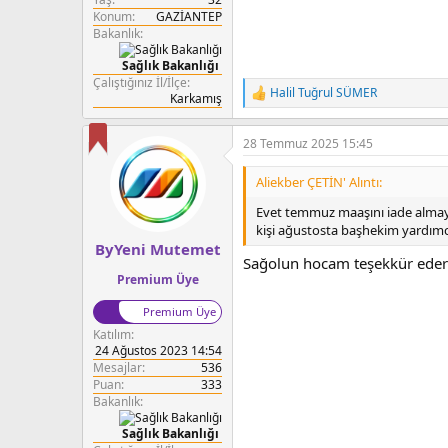
Konum
GAZİANTEP
Bakanlık
Sağlık Bakanlığı
Çalıştığınız İl/İlçe
Halil Tuğrul SÜMER
Karkamış
T
e
p
28 Temmuz 2025 15:45
k
i
l
Aliekber ÇETİN' Alıntı:
e
r
Evet temmuz maaşını iade almay
:
kişi ağustosta başhekim yardımcı
ByYeni Mutemet
Sağolun hocam teşekkür ede
Premium Üye
Premium Üye
Katılım
24 Ağustos 2023 14:54
Mesajlar
536
Puan
333
Bakanlık
Sağlık Bakanlığı