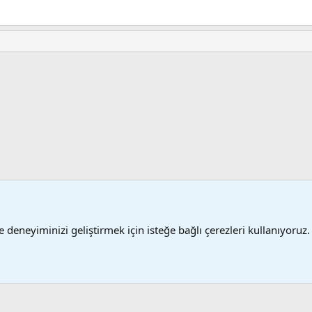
sta
mi
 deneyiminizi geliştirmek için isteğe bağlı çerezleri kullanıyoruz.
Şartlar
®
 XenForo
© 2010-2024 XenForo Ltd.
XenForo 2 Türkçe yama 🇹🇷 [XGT] Yazılım ve 