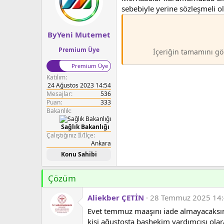
a
a
sebebiyle yerine sözleşmeli o
t
r
a
i
n
h
ByYeni Mutemet
i
Premium Üye
İçeriğin tamamını gö
Premium Üye
Katılım
24 Ağustos 2023 14:54
Mesajlar
536
Puan
333
Bakanlık
Sağlık Bakanlığı
Çalıştığınız İl/İlçe
Ankara
Konu Sahibi
Çözüm
Aliekber ÇETİN
28 Temmuz 2025 14
Evet temmuz maaşını iade almayacaksın
kişi ağustosta başhekim yardımcısı olar