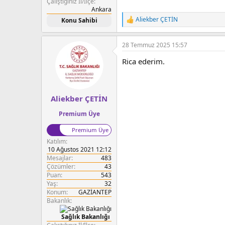
Çalıştığınız İl/İlçe
Ankara
Aliekber ÇETİN
Konu Sahibi
T
e
p
28 Temmuz 2025 15:57
k
i
Rica ederim.
l
e
r
:
Aliekber ÇETİN
Premium Üye
Premium Üye
Katılım
10 Ağustos 2021 12:12
Mesajlar
483
Çözümler
43
Puan
543
Yaş
32
Konum
GAZİANTEP
Bakanlık
Sağlık Bakanlığı