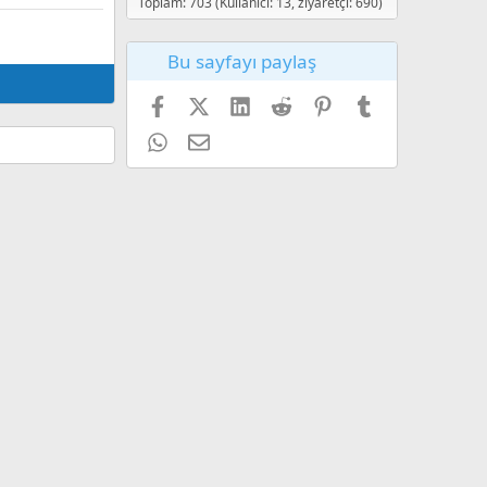
Toplam: 703 (Kullanıcı: 13, ziyaretçi: 690)
Bu sayfayı paylaş
Facebook
X (Twitter)
LinkedIn
Reddit
Pinterest
Tumblr
WhatsApp
E-posta