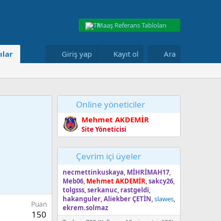
Maaş Referans Tabloları
ılar
Giriş yap
Kayıt ol
Ara
Online yöneticiler
Mehmet AKDEMİR
Site Yöneticisi
Çevrim içi üyeler
necmettinkuskaya
MİHRİMAH17
Meb06
Mehmet AKDEMİR
sakcy26
tolgsss
serkanuc
rastgeldi
hakanguler
Aliekber ÇETİN
slawes
Puan
ekrem.solmaz
150