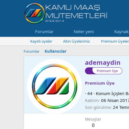
Forumlar
Neler yeni
Kaynak
Kayıtlı üyeler
Altın Üyelerimiz
Premium Üyeler
Forumlar
Kullanıcılar
ademaydin
Premium Üye
Premium Üye
·
44
·
Konum
İçişleri 
Katılım
06 Nisan 201
Son görülme
24 Tem
Mesajlar
0