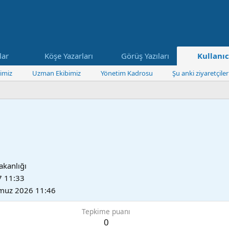
lar
Köşe Yazarları
Görüş Yazıları
Kullanıc
imiz
Uzman Ekibimiz
Yönetim Kadrosu
Şu anki ziyaretçiler
Bakanlığı
7 11:33
muz 2026 11:46
Tepkime puanı
0