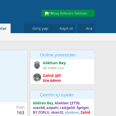
Maaş Referans Tabloları
ılar
Giriş yap
Kayıt ol
Ara
Online yöneticiler
Gökhan Bey
De`HeRe~Loo
Zahid ŞEF
Site Admin
Çevrim içi üyeler
Gökhan Bey
Aliekber ÇETİN
Puan
ozanb8
asipahi
rastgeldi
fgelget
163
BY ZORLU
okan32
yfyildirim
Zahid