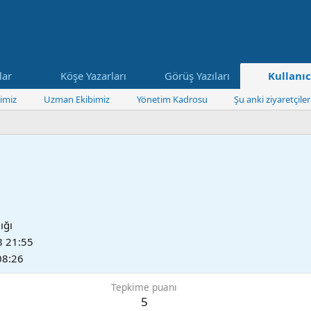
lar
Köşe Yazarları
Görüş Yazıları
Kullanıc
imiz
Uzman Ekibimiz
Yönetim Kadrosu
Şu anki ziyaretçiler
ığı
8 21:55
08:26
Tepkime puanı
5