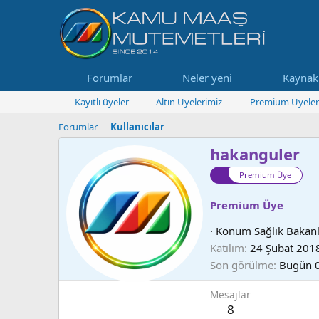
Forumlar
Neler yeni
Kaynak
Kayıtlı üyeler
Altın Üyelerimiz
Premium Üyeler
Forumlar
Kullanıcılar
hakanguler
Premium Üye
Premium Üye
·
Konum
Sağlık Bakanl
Katılım
24 Şubat 201
Son görülme
Bugün 
Mesajlar
8