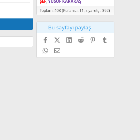
ŞEF
YUSUF KARAKAŞ
Toplam: 403 (Kullanıcı: 11, ziyaretçi: 392)
Bu sayfayı paylaş
Facebook
X (Twitter)
LinkedIn
Reddit
Pinterest
Tumblr
WhatsApp
E-posta