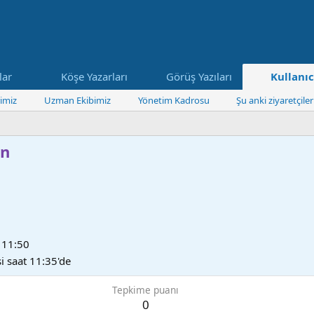
lar
Köşe Yazarları
Görüş Yazıları
Kullanıc
imiz
Uzman Ekibimiz
Yönetim Kadrosu
Şu anki ziyaretçiler
an
 11:50
i saat 11:35'de
Tepkime puanı
0