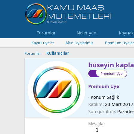
Forumlar
Neler yeni
Kaynak
Kayıtlı üyeler
Altın Üyelerimiz
Premium Üyeler
Forumlar
Kullanıcılar
hüseyin kapl
Premium Üye
Premium Üye
·
Konum
Sağlık
Katılım
23 Mart 2017
Son görülme
Pazartes
Mesajlar
0