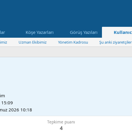
lar
Köşe Yazarları
Görüş Yazıları
Kullanıc
imiz
Uzman Ekibimiz
Yönetim Kadrosu
Şu anki ziyaretçiler
tim
 15:09
muz 2026 10:18
Tepkime puanı
4