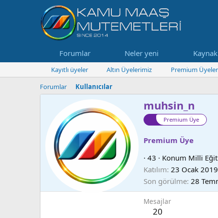
Forumlar
Neler yeni
Kaynak
Kayıtlı üyeler
Altın Üyelerimiz
Premium Üyeler
Forumlar
Kullanıcılar
muhsin_n
Premium Üye
Premium Üye
·
43
·
Konum
Milli Eği
Katılım
23 Ocak 2019
Son görülme
28 Tem
Mesajlar
20