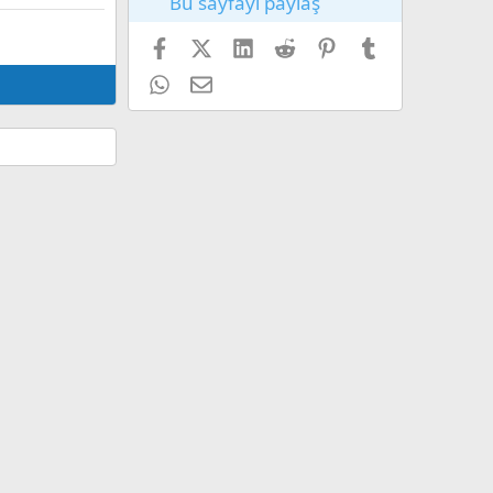
Bu sayfayı paylaş
Facebook
X (Twitter)
LinkedIn
Reddit
Pinterest
Tumblr
WhatsApp
E-posta