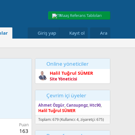
Maaş Referans Tabloları
ılar
Giriş yap
Kayıt ol
Ara
Online yöneticiler
Halil Tuğrul SÜMER
Site Yöneticisi
Çevrim içi üyeler
Ahmet Özgür
Cansupngz
Htc90
Halil Tuğrul SÜMER
Toplam: 679 (Kullanıcı: 4, ziyaretçi: 675)
Puan
163