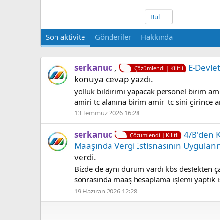
Bul
Son aktivite
Gönderiler
Hakkında
serkanuc
,
E-Devlet
Çözümlendi | Kilitli
konuya cevap yazdı.
yolluk bildirimi yapacak personel birim ami
amiri tc alanına birim amiri tc sini girince a
13 Temmuz 2026 16:28
serkanuc
4/B'den 
Çözümlendi | Kilitli
Maaşında Vergi İstisnasının Uygula
verdi.
Bizde de aynı durum vardı kbs destekten çağ
sonrasında maaş hesaplama işlemi yaptık i
19 Haziran 2026 12:28