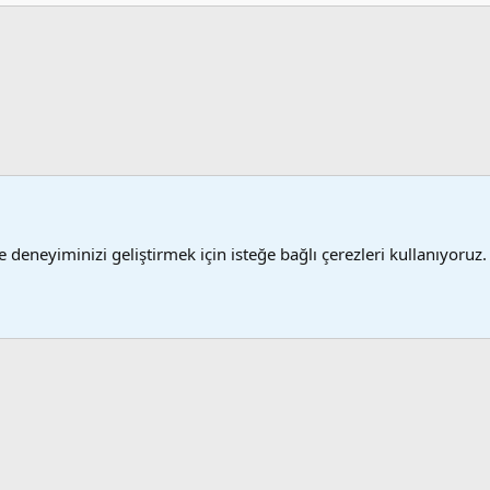
 deneyiminizi geliştirmek için isteğe bağlı çerezleri kullanıyoruz.
Şartlar
®
 XenForo
© 2010-2024 XenForo Ltd.
XenForo 2 Türkçe yama 🇹🇷 [XGT] Yazılım ve 