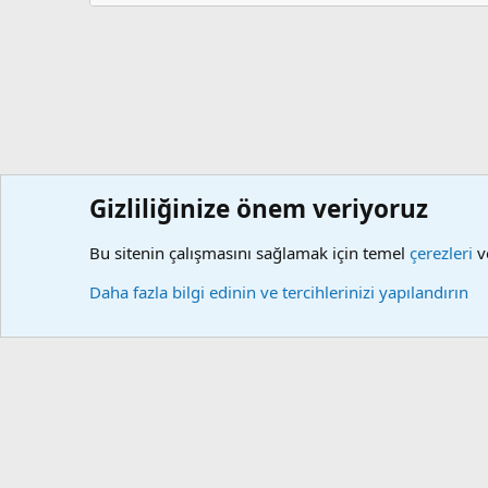
Gizliliğinize önem veriyoruz
Forumlar
Kullanıcılar
Bu sitenin çalışmasını sağlamak için temel
çerezleri
ve
Çerezler
Daha fazla bilgi edinin ve tercihlerinizi yapılandırın
Community platform by