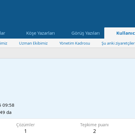
lar
Köşe Yazarları
Görüş Yazıları
Kullanıc
imiz
Uzman Ekibimiz
Yönetim Kadrosu
Şu anki ziyaretçiler
6 09:58
49 da
Çözümler
Tepkime puanı
1
2