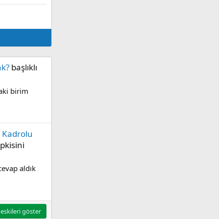
ak?
başlıklı
aki birim
 Kadrolu
pkisini
cevap aldık
eskileri göster