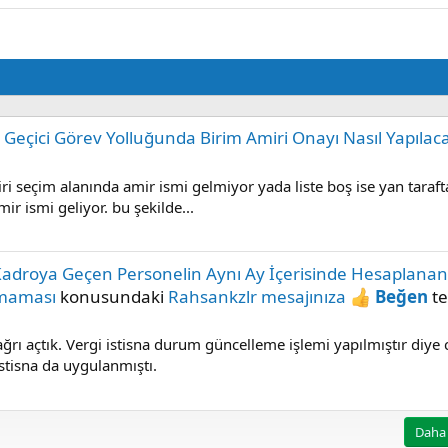
 Geçici Görev Yolluğunda Birim Amiri Onayı Nasıl Yapılac
ri seçim alanında amir ismi gelmiyor yada liste boş ise yan taraft
mir ismi geliyor. bu şekilde...
Kadroya Geçen Personelin Aynı Ay İçerisinde Hesaplanan
nmaması
konusundaki
Rahsankzlr mesajınıza
Beğen
te
rı açtık. Vergi istisna durum güncelleme işlemi yapılmıştır diye 
stisna da uygulanmıştı.
Daha 