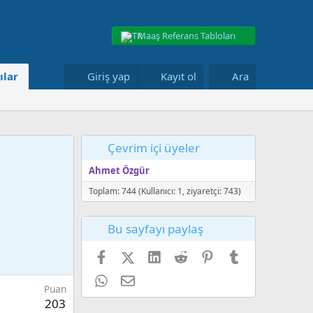
Maaş Referans Tabloları
ılar
Giriş yap
Kayıt ol
Ara
Çevrim içi üyeler
Ahmet Özgür
Toplam: 744 (Kullanıcı: 1, ziyaretçi: 743)
Bu sayfayı paylaş
Facebook
X (Twitter)
LinkedIn
Reddit
Pinterest
Tumblr
WhatsApp
E-posta
Puan
203