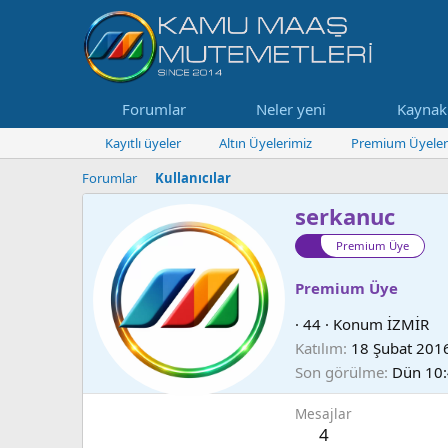
Forumlar
Neler yeni
Kaynak
Kayıtlı üyeler
Altın Üyelerimiz
Premium Üyeler
Forumlar
Kullanıcılar
serkanuc
Premium Üye
Premium Üye
·
44
·
Konum
İZMİR
Katılım
18 Şubat 201
Son görülme
Dün 10:
Mesajlar
4