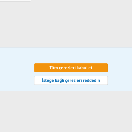
Tüm çerezleri kabul et
 ve kurallar
Gizlilik politikası
Yardım
Ana sayfa
R
S
İsteğe bağlı çerezleri reddedin
S
web hizmetleri 2014-2024