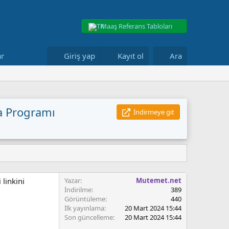
Maaş Referans Tabloları
ar
Giriş yap
Kayıt ol
Ara
a Programı
İndirmeye git
 linkini
Yazar
Mutemet.net
İndirilme
389
Görüntüleme
440
İlk yayınlama
20 Mart 2024 15:44
Son güncelleme
20 Mart 2024 15:44