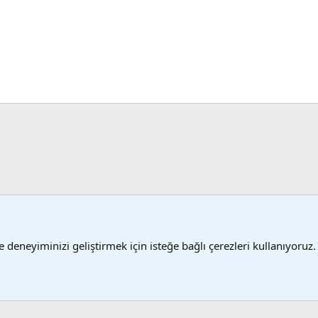
 | Program
 deneyiminizi geliştirmek için isteğe bağlı çerezleri kullanıyoruz.
Şartlar
®
 XenForo
© 2010-2024 XenForo Ltd.
XenForo 2 Türkçe yama 🇹🇷 [XGT] Yazılım ve 