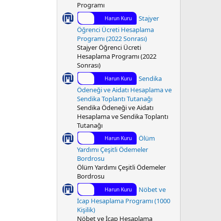
Programı
Stajyer
Harun Kuru
Öğrenci Ücreti Hesaplama
Programı (2022 Sonrası)
Stajyer Öğrenci Ücreti
Hesaplama Programı (2022
Sonrası)
Sendika
Harun Kuru
Ödeneği ve Aidatı Hesaplama ve
Sendika Toplantı Tutanağı
Sendika Ödeneği ve Aidatı
Hesaplama ve Sendika Toplantı
Tutanağı
Ölüm
Harun Kuru
Yardımı Çeşitli Ödemeler
Bordrosu
Ölüm Yardımı Çeşitli Ödemeler
Bordrosu
Nöbet ve
Harun Kuru
İcap Hesaplama Programı (1000
Kişilik)
Nöbet ve İcap Hesaplama