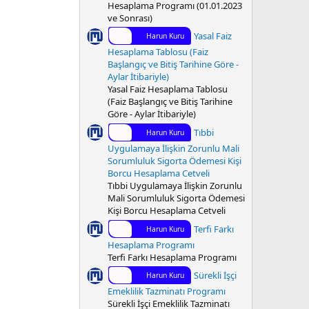
Hesaplama Programı (01.01.2023
ve Sonrası)
Yasal Faiz
Harun Kuru
Hesaplama Tablosu (Faiz
Başlangıç ve Bitiş Tarihine Göre -
Aylar İtibariyle)
Yasal Faiz Hesaplama Tablosu
(Faiz Başlangıç ve Bitiş Tarihine
Göre - Aylar İtibariyle)
Tıbbi
Harun Kuru
Uygulamaya İlişkin Zorunlu Mali
Sorumluluk Sigorta Ödemesi Kişi
Borcu Hesaplama Cetveli
Tıbbi Uygulamaya İlişkin Zorunlu
Mali Sorumluluk Sigorta Ödemesi
Kişi Borcu Hesaplama Cetveli
Terfi Farkı
Harun Kuru
Hesaplama Programı
Terfi Farkı Hesaplama Programı
Sürekli İşçi
Harun Kuru
Emeklilik Tazminatı Programı
Sürekli İşçi Emeklilik Tazminatı