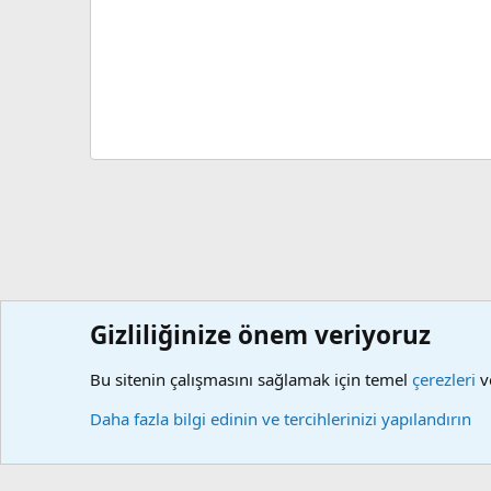
Gizliliğinize önem veriyoruz
Forumlar
Kaynaklar
Site Dışı Programlar
Harun Kuru
Bu sitenin çalışmasını sağlamak için temel
çerezleri
ve
Çerezler
Daha fazla bilgi edinin ve tercihlerinizi yapılandırın
Community platform by