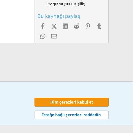
Programı (1000 Kişilik)
Bu kaynağı paylaş
Facebook
X (Twitter)
LinkedIn
Reddit
Pinterest
Tumblr
WhatsApp
E-posta
Tüm çerezleri kabul et
 ve kurallar
Gizlilik politikası
Yardım
Ana sayfa
R
S
İsteğe bağlı çerezleri reddedin
S
web hizmetleri 2014-2024