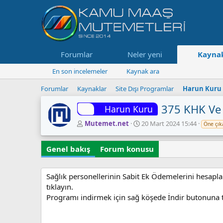
Forumlar
Neler yeni
Kaynak
En son incelemeler
Kaynak ara
Forumlar
Kaynaklar
Site Dışı Programlar
Harun Kuru
375 KHK Ve
Harun Kuru
Y
O
Mutemet.net
20 Mart 2024 15:44
Öne çık
a
l
z
u
Genel bakış
Forum konusu
a
ş
r
t
u
Sağlık personellerinin Sabit Ek Ödemelerini hesaplama
r
u
tıklayın.
l
Programı indirmek için sağ köşede İndir butonuna t
m
a
t