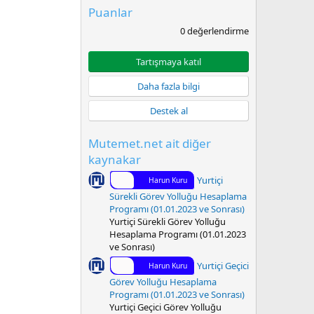
Puanlar
0
0 değerlendirme
.
0
0
Tartışmaya katıl
y
ı
Daha fazla bilgi
l
d
Destek al
ı
z
Mutemet.net ait diğer
kaynakar
Yurtiçi
Harun Kuru
Sürekli Görev Yolluğu Hesaplama
Programı (01.01.2023 ve Sonrası)
Yurtiçi Sürekli Görev Yolluğu
Hesaplama Programı (01.01.2023
ve Sonrası)
Yurtiçi Geçici
Harun Kuru
Görev Yolluğu Hesaplama
Programı (01.01.2023 ve Sonrası)
Yurtiçi Geçici Görev Yolluğu