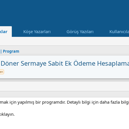
lar
Köşe Yazarları
Görüş Yazıları
Kullanıcıl
 | Program
 Döner Sermaye Sabit Ek Ödeme Hesaplam
an
k için yapılmış bir programdır. Detaylı bilgi için daha fazla bilgi
ıklayın.