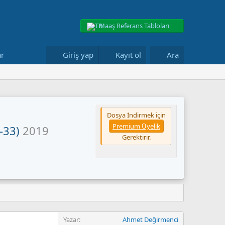
Maaş Referans Tabloları
ar
Giriş yap
Kayıt ol
Ara
Dosya İndirmek için
Premium Üyelik
e-33)
2019
Gerektirir.
Yazar
Ahmet Değirmenci