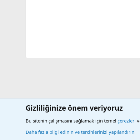
Gizliliğinize önem veriyoruz
Forumlar
Kaynaklar
Mutemet Programları
Sözleşmel
Bu sitenin çalışmasını sağlamak için temel
çerezleri
ve
Çerezler
Daha fazla bilgi edinin ve tercihlerinizi yapılandırın
Community platform by