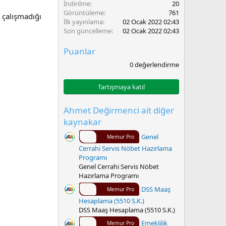
İndirilme
20
Görüntüleme
761
 çalışmadığı
İlk yayınlama
02 Ocak 2022 02:43
Son güncelleme
02 Ocak 2022 02:43
Puanlar
0
0 değerlendirme
.
0
0
Tartışmaya katıl
y
ı
l
Ahmet Değirmenci ait diğer
d
kaynakar
ı
z
Genel
Memur Pro
Cerrahi Servis Nöbet Hazırlama
Programı
Genel Cerrahi Servis Nöbet
Hazırlama Programı
DSS Maaş
Memur Pro
Hesaplama (5510 S.K.)
DSS Maaş Hesaplama (5510 S.K.)
Emeklilik
Memur Pro