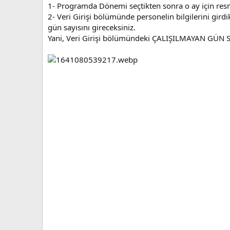
u
1- Programda Dönemi seçtikten sonra o ay için resm
l
r
2- Veri Girişi bölümünde personelin bilgilerini gir
m
gün sayısını gireceksiniz.
a
Yani, Veri Girişi bölümündeki ÇALIŞILMAYAN GÜN 
t
a
r
i
h
i