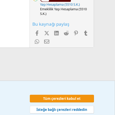
Yaşı Hesaplama (5510 S.K.)
Emeklilik Yaşı Hesaplama (5510
S.K.)
Bu kaynağı paylaş
Facebook
X (Twitter)
LinkedIn
Reddit
Pinterest
Tumblr
WhatsApp
E-posta
Tüm çerezleri kabul et
 ve kurallar
Gizlilik politikası
Yardım
Ana sayfa
R
S
İsteğe bağlı çerezleri reddedin
S
web hizmetleri 2014-2024