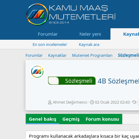
Forumlar
Neler yeni
Kaynak
En son incelemeler
Kaynak ara
Forumlar
Kaynaklar
Mutemet Programları
Sözleşmel
4B Sözleşmel
Sözleşmeli
Y
O
Ahmet Değirmenci
02 Ocak 2022 02:43
a
l
t
z
u
i
Genel bakış
a
Geçmiş
Forum konusu
ş
r
t
u
t
r
l
Programı kullanacak arkadaşlara kısaca bir kaç uya