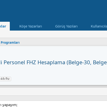
lar
Köşe Yazarları
Görüş Yazıları
Kullanıcıl
i Programları
i Personel FHZ Hesaplama (Belge-30, Belg
E
4/b fhz
k
e
rı yapayım;