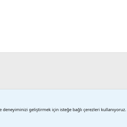
i Programları
 deneyiminizi geliştirmek için isteğe bağlı çerezleri kullanıyoruz.
Şartlar
®
 XenForo
© 2010-2024 XenForo Ltd.
XenForo 2 Türkçe yama 🇹🇷 [XGT] Yazılım ve 