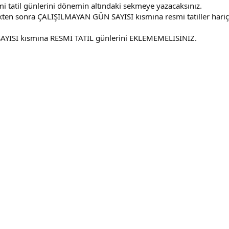
e
i tatil günlerini dönemin altındaki sekmeye yazacaksınız.
dikten sonra ÇALIŞILMAYAN GÜN SAYISI kısmına resmi tatiller hariç
SAYISI kısmına RESMİ TATİL günlerini EKLEMEMELİSİNİZ.