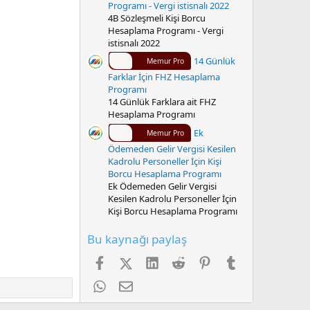
Programı - Vergi istisnalı 2022
4B Sözleşmeli Kişi Borcu
Hesaplama Programı - Vergi
istisnalı 2022
14 Günlük
Memur Pro
Farklar İçin FHZ Hesaplama
Programı
14 Günlük Farklara ait FHZ
Hesaplama Programı
Ek
Memur Pro
Ödemeden Gelir Vergisi Kesilen
Kadrolu Personeller İçin Kişi
Borcu Hesaplama Programı
Ek Ödemeden Gelir Vergisi
Kesilen Kadrolu Personeller İçin
Kişi Borcu Hesaplama Programı
Bu kaynağı paylaş
Facebook
X (Twitter)
LinkedIn
Reddit
Pinterest
Tumblr
WhatsApp
E-posta