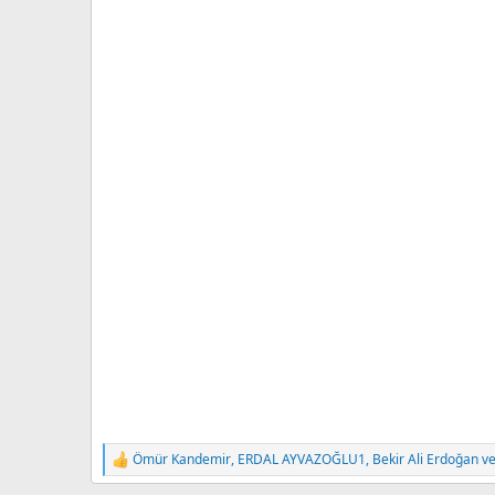
Ömür Kandemir
,
ERDAL AYVAZOĞLU1
,
Bekir Ali Erdoğan
ve
T
e