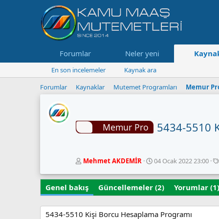
Forumlar
Neler yeni
Kaynak
En son incelemeler
Kaynak ara
Forumlar
Kaynaklar
Mutemet Programları
Memur Pr
5434-5510 
Memur Pro
Y
O
Mehmet AKDEMİR
04 Ocak 2022 23:00
a
l
z
u
Genel bakış
a
Güncellemeler (2)
ş
Yorumlar (1
r
t
u
r
5434-5510 Kişi Borcu Hesaplama Programı