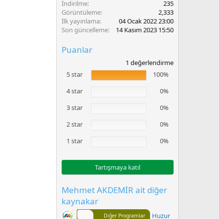
İndirilme
235
Görüntüleme
2,333
İlk yayınlama
04 Ocak 2022 23:00
Son güncelleme
14 Kasım 2023 15:50
Puanlar
5
1 değerlendirme
.
5 star
100%
0
0
y
4 star
0%
ı
l
3 star
0%
d
ı
2 star
0%
z
1 star
0%
Tartışmaya katıl
Mehmet AKDEMİR ait diğer
kaynakar
Huzur
Diğer Programlar