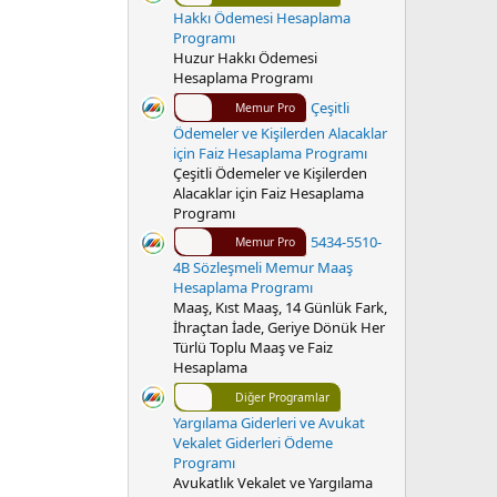
Hakkı Ödemesi Hesaplama
Programı
Huzur Hakkı Ödemesi
Hesaplama Programı
Çeşitli
Memur Pro
Ödemeler ve Kişilerden Alacaklar
için Faiz Hesaplama Programı
Çeşitli Ödemeler ve Kişilerden
Alacaklar için Faiz Hesaplama
Programı
5434-5510-
Memur Pro
4B Sözleşmeli Memur Maaş
Hesaplama Programı
Maaş, Kıst Maaş, 14 Günlük Fark,
İhraçtan İade, Geriye Dönük Her
Türlü Toplu Maaş ve Faiz
Hesaplama
Diğer Programlar
Yargılama Giderleri ve Avukat
Vekalet Giderleri Ödeme
Programı
Avukatlık Vekalet ve Yargılama