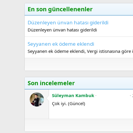
p
k
En son güncellenenler
i
l
e
Düzenleyen ünvan hatası giderildi
r
Düzenleyen ünvan hatası giderildi
:
Seyyanen ek ödeme eklendi
Seyyanen ek ödeme eklendi, Vergi istisnasına göre i
Son incelemeler
5
Süleyman Kambuk
.
Çok iyi. (Güncel)
0
0
y
ı
l
d
ı