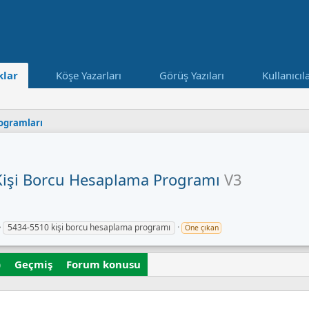
lar
Köşe Yazarları
Görüş Yazıları
Kullanıcıl
ogramları
Kişi Borcu Hesaplama Programı
V3
E
5434-5510 kişi borcu hesaplama programı
Öne çıkan
t
i
)
k
Geçmiş
Forum konusu
e
t
l