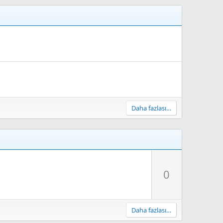
Daha fazlası…
O
y
0
l
D
a
o
w
Daha fazlası…
n