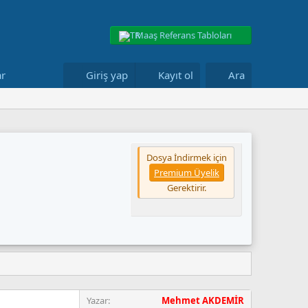
Maaş Referans Tabloları
ar
Giriş yap
Kayıt ol
Ara
Dosya İndirmek için
Premium Üyelik
Gerektirir.
Yazar
Mehmet AKDEMİR