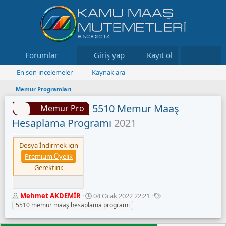
Forumlar
Neler yeni
Giriş yap
Kayıt ol
Kaynaklar
En son incelemeler
Kaynak ara
Memur Programları
5510 Memur Maaş
Memur Pro
Hesaplama Programı
2021
Dosya İndirmek için
Premium Üyelik
Gerektirir.
Y
O
E
Mehmet AKDEMİR
04 Ocak 2022 22:21
a
l
t
5510 memur maaş hesaplama programı
z
u
i
a
ş
k