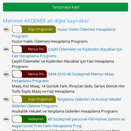
0
0
Tartışmaya katıl
y
ı
l
Mehmet AKDEMİR ait diğer kaynakar
d
ı
Huzur Hakkı Ödemesi Hesaplama
Diğer Programlar
z
Programı
Huzur Hakkı Ödemesi Hesaplama Programı
Çeşitli Ödemeler ve Kişilerden Alacaklar için
Memur Pro
Faiz Hesaplama Programı
Çeşitli Ödemeler ve Kişilerden Alacaklar için Faiz Hesaplama
Programı
5434-5510-4B Sözleşmeli Memur Maaş
Memur Pro
Hesaplama Programı
Maaş, Kıst Maaş, 14 Günlük Fark, İhraçtan İade, Geriye Dönük Her
Türlü Toplu Maaş ve Faiz Hesaplama
Yargılama Giderleri ve Avukat Vekalet
Diğer Programlar
Giderleri Ödeme Programı
Avukatlık Vekalet ve Yargılama Giderleri Hesaplama Programı
4B Sözleşmeli personel Fiili Hizmet Zammı ve
Sözleşmeli
Asgari Ücret Prim Farkı Hesaplama Prog.
4B Sözleşmeli personel Fiili Hizmet Zammı ve Asgari Ücret Prim