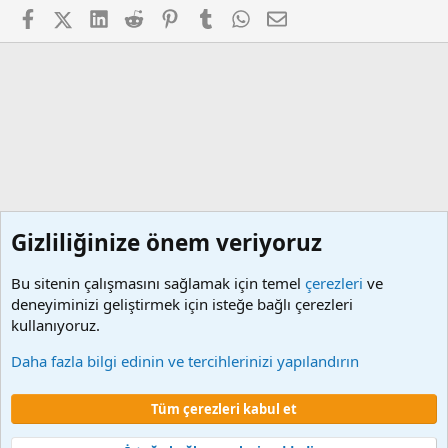
Facebook
X (Twitter)
LinkedIn
Reddit
Pinterest
Tumblr
WhatsApp
E-posta
Gizliliğinize önem veriyoruz
Bu sitenin çalışmasını sağlamak için temel
çerezleri
ve
deneyiminizi geliştirmek için isteğe bağlı çerezleri
kullanıyoruz.
Memur Programları
Daha fazla bilgi edinin ve tercihlerinizi yapılandırın
Çerezler
Tüm çerezleri kabul et
Şartlar ve kurallar
Gizlilik politikası
Yardım
Ana sayfa
R
S
S