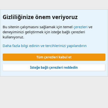
Gizliliğinize önem veriyoruz
Bu sitenin çalışmasını sağlamak için temel
çerezleri
ve
deneyiminizi geliştirmek için isteğe bağlı çerezleri
kullanıyoruz.
Memur Programları
Daha fazla bilgi edinin ve tercihlerinizi yapılandırın
Çerezler
Tüm çerezleri kabul et
Şartlar ve kurallar
Gizlilik politikası
Yardım
Ana sayfa
R
S
S
İsteğe bağlı çerezleri reddedin
®
Community platform by XenForo
© 2010-2024 XenForo Ltd.
XenForo 2
Türkçe yama 🇹🇷 [XGT] Yazılım ve web hizmetleri 2014-2024