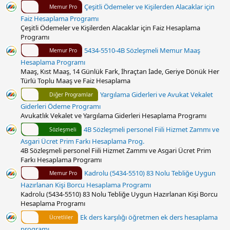
Çeşitli Ödemeler ve Kişilerden Alacaklar için
Memur Pro
Faiz Hesaplama Programı
Çeşitli Ödemeler ve Kişilerden Alacaklar için Faiz Hesaplama
Programı
5434-5510-4B Sözleşmeli Memur Maaş
Memur Pro
Hesaplama Programı
Maaş, Kıst Maaş, 14 Günlük Fark, İhraçtan İade, Geriye Dönük Her
Türlü Toplu Maaş ve Faiz Hesaplama
Yargılama Giderleri ve Avukat Vekalet
Diğer Programlar
Giderleri Ödeme Programı
Avukatlık Vekalet ve Yargılama Giderleri Hesaplama Programı
4B Sözleşmeli personel Fiili Hizmet Zammı ve
Sözleşmeli
Asgari Ücret Prim Farkı Hesaplama Prog.
4B Sözleşmeli personel Fiili Hizmet Zammı ve Asgari Ücret Prim
Farkı Hesaplama Programı
Kadrolu (5434-5510) 83 Nolu Tebliğe Uygun
Memur Pro
Hazırlanan Kişi Borcu Hesaplama Programı
Kadrolu (5434-5510) 83 Nolu Tebliğe Uygun Hazırlanan Kişi Borcu
Hesaplama Programı
Ek ders karşılığı öğretmen ek ders hesaplama
Ücretliler
programı