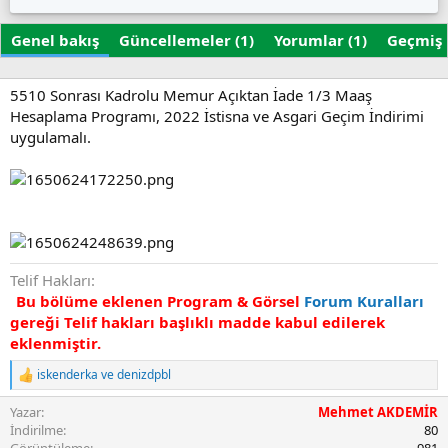
z
u
i
a
ş
k
Genel bakış
r
Güncellemeler (1)
t
Yorumlar (1)
e
Geçmiş
u
t
r
l
u
e
5510 Sonrası Kadrolu Memur Açıktan İade 1/3 Maaş
l
r
Hesaplama Programı, 2022 İstisna ve Asgari Geçim İndirimi
m
uygulamalı.
a
t
a
r
i
h
i
Telif Hakları
Bu bölüme eklenen Program & Görsel
Forum Kuralları
gereği Telif hakları başlıklı madde kabul edilerek
eklenmiştir.
iskenderka
ve
denizdpbl
T
e
Yazar
Mehmet AKDEMİR
p
k
İndirilme
80
i