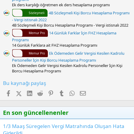
Ek ders karşılığı öğretmen ek ders hesaplama programı
4B Sözleşmeli Kişi Borcu Hesaplama Programı
Sözleşmeli
- Vergi istisnalı 2022
4B Sözleşmeli Kişi Borcu Hesaplama Programı - Vergi istisnalı 2022
14 Günlük Farklar İçin FHZ Hesaplama
Memur Pro
Programı
14 Günlük Farklara ait FHZ Hesaplama Programı
Ek Ödemeden Gelir Vergisi Kesilen Kadrolu
Memur Pro
Personeller İçin Kişi Borcu Hesaplama Programı
Ek Ödemeden Gelir Vergisi Kesilen Kadrolu Personeller İçin Kişi
Borcu Hesaplama Programı
Bu kaynağı paylaş
Facebook
X (Twitter)
LinkedIn
Reddit
Pinterest
Tumblr
WhatsApp
E-posta
En son güncellenenler
1/3 Maaş Süregelen Vergi Matrahında Oluşan Hata
Giderildi