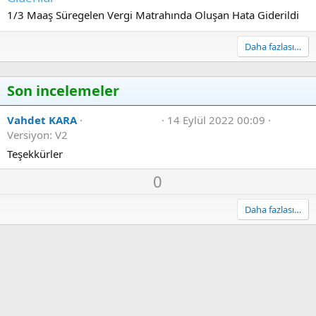
1/3 Maaş Süregelen Vergi Matrahında Oluşan Hata Giderildi
Daha fazlası…
Son incelemeler
5
Vahdet KARA
14 Eylül 2022 00:09
.
Versiyon: V2
0
0
Teşekkürler
y
ı
O
D
0
l
y
o
d
ı
l
w
Daha fazlası…
z
a
n
v
o
t
e