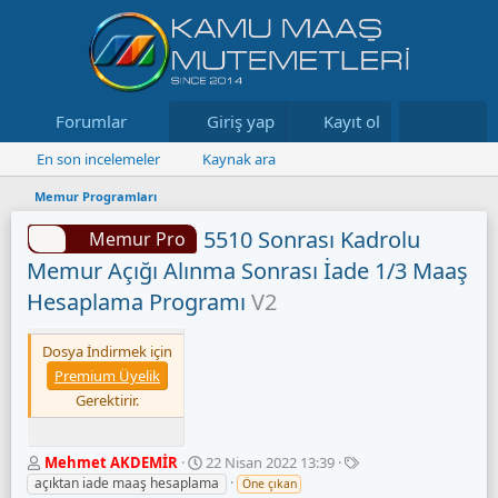
Forumlar
Neler yeni
Giriş yap
Kayıt ol
Kaynaklar
En son incelemeler
Kaynak ara
Memur Programları
5510 Sonrası Kadrolu
Memur Pro
Memur Açığı Alınma Sonrası İade 1/3 Maaş
Hesaplama Programı
V2
Dosya İndirmek için
Premium Üyelik
Gerektirir.
Y
O
E
Mehmet AKDEMİR
22 Nisan 2022 13:39
a
l
t
açıktan iade maaş hesaplama
Öne çıkan