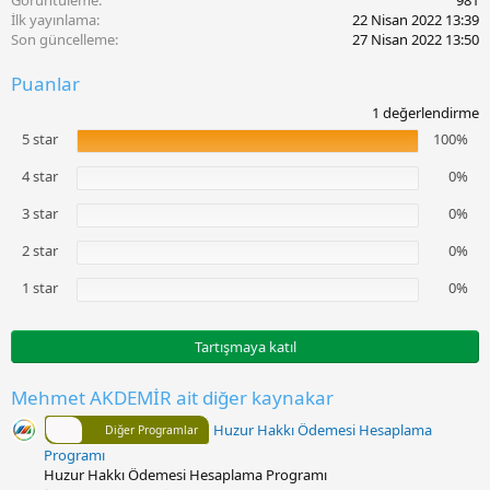
Görüntüleme
981
l
İlk yayınlama
22 Nisan 2022 13:39
e
Son güncelleme
27 Nisan 2022 13:50
r
:
Puanlar
5
1 değerlendirme
.
5 star
100%
0
0
y
4 star
0%
ı
l
3 star
0%
d
ı
2 star
0%
z
1 star
0%
Tartışmaya katıl
Mehmet AKDEMİR ait diğer kaynakar
Huzur Hakkı Ödemesi Hesaplama
Diğer Programlar
Programı
Huzur Hakkı Ödemesi Hesaplama Programı