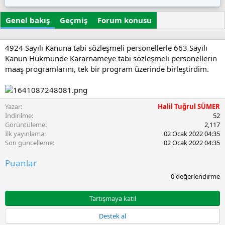
z
u
i
a
ş
k
Genel bakış
r
Geçmiş
t
Forum konusu
e
u
t
r
l
u
e
4924 Sayılı Kanuna tabi sözleşmeli personellerle 663 Sayılı
l
r
Kanun Hükmünde Kararnameye tabi sözleşmeli personellerin
m
maaş programlarını, tek bir program üzerinde birleştirdim.
a
t
a
r
Yazar
Halil Tuğrul SÜMER
i
İndirilme
52
h
Görüntüleme
2,117
i
İlk yayınlama
02 Ocak 2022 04:35
Son güncelleme
02 Ocak 2022 04:35
Puanlar
0
0 değerlendirme
.
0
0
Tartışmaya katıl
y
ı
Destek al
l