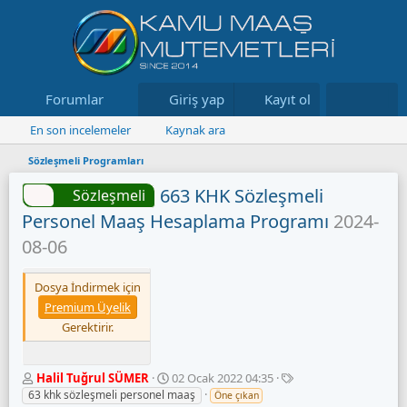
Forumlar
Neler yeni
Giriş yap
Kayıt ol
Kaynaklar
En son incelemeler
Kaynak ara
Sözleşmeli Programları
663 KHK Sözleşmeli
Sözleşmeli
Personel Maaş Hesaplama Programı
2024-
08-06
Dosya İndirmek için
Premium Üyelik
Gerektirir.
Y
O
E
Halil Tuğrul SÜMER
02 Ocak 2022 04:35
a
l
t
63 khk sözleşmeli personel maaş
Öne çıkan