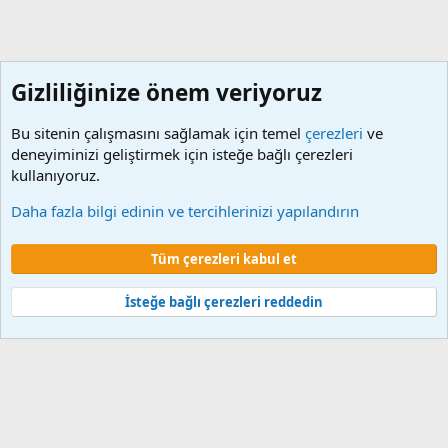
Gizliliğinize önem veriyoruz
Bu sitenin çalışmasını sağlamak için temel
çerezleri
ve
deneyiminizi geliştirmek için isteğe bağlı çerezleri
kullanıyoruz.
Sözleşmeli Programları
Daha fazla bilgi edinin ve tercihlerinizi yapılandırın
Çerezler
Tüm çerezleri kabul et
Şartlar ve kurallar
Gizlilik politikası
Yardım
Ana sayfa
R
S
S
İsteğe bağlı çerezleri reddedin
®
Community platform by XenForo
© 2010-2024 XenForo Ltd.
XenForo 2
Türkçe yama 🇹🇷 [XGT] Yazılım ve web hizmetleri 2014-2024