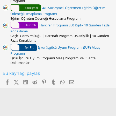
Programı
4/B Sözleşmeli Öğretmen Eğitim Öğretim
Sözleşmeli
Ödeneği Hesaplama Programı
Eğitim Öğretim Ödeneği Hesaplama Programı
Harcırah Programı 350 Kişilik 10 Günden Fazla
Harcırah
Konaklama
Geçici Görev Yolluğu | Harcırah Programı 350 Kişilik | 10 Günden
Fazla Konaklama
İşkur İşgücü Uyum Programı (İUP) Maaş
İşçi Pro
Programı
İşkur İşgücü Uyum Programı Maaş Programı ve Puantaj
Dökümanları
Bu kaynağı paylaş
Facebook
X (Twitter)
LinkedIn
Reddit
Pinterest
Tumblr
WhatsApp
E-posta