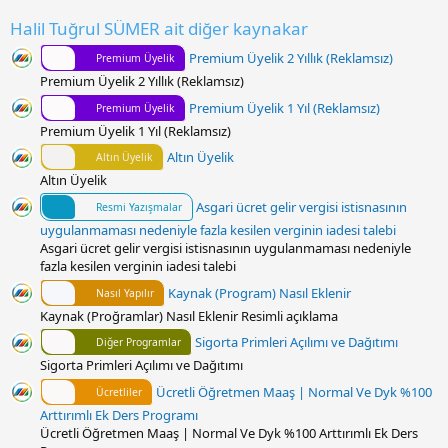
d
ı
Halil Tuğrul SÜMER ait diğer kaynakar
z
Premium Üyelik 2 Yıllık (Reklamsız)
Premium Üyelik
Premium Üyelik 2 Yıllık (Reklamsız)
Premium Üyelik 1 Yıl (Reklamsız)
Premium Üyelik
Premium Üyelik 1 Yıl (Reklamsız)
Altın Üyelik
Altın Üyelik
Altın Üyelik
Asgari ücret gelir vergisi istisnasının
Resmi Yazışmalar
uygulanmaması nedeniyle fazla kesilen verginin iadesi talebi
Asgari ücret gelir vergisi istisnasının uygulanmaması nedeniyle
fazla kesilen verginin iadesi talebi
Kaynak (Program) Nasıl Eklenir
Nasıl Yapılır
Kaynak (Proğramlar) Nasıl Eklenir Resimli açıklama
Sigorta Primleri Açılımı ve Dağıtımı
Diğer Programlar
Sigorta Primleri Açılımı ve Dağıtımı
Ücretli Öğretmen Maaş | Normal Ve Dyk %100
Ücretliler
Arttırımlı Ek Ders Programı
Ücretli Öğretmen Maaş | Normal Ve Dyk %100 Arttırımlı Ek Ders