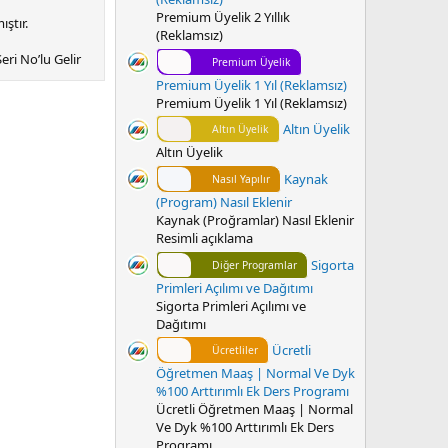
Premium Üyelik 2 Yıllık
ştır.
(Reklamsız)
eri No’lu Gelir
Premium Üyelik
Premium Üyelik 1 Yıl (Reklamsız)
Premium Üyelik 1 Yıl (Reklamsız)
gelir vergisinin
Altın Üyelik
Altın Üyelik
Altın Üyelik
yapılan
Kaynak
Nasıl Yapılır
(Program) Nasıl Eklenir
Kaynak (Proğramlar) Nasıl Eklenir
Resimli açıklama
Sigorta
Diğer Programlar
Primleri Açılımı ve Dağıtımı
Sigorta Primleri Açılımı ve
Dağıtımı
Ücretli
Ücretliler
Öğretmen Maaş | Normal Ve Dyk
%100 Arttırımlı Ek Ders Programı
Ücretli Öğretmen Maaş | Normal
Ve Dyk %100 Arttırımlı Ek Ders
Programı