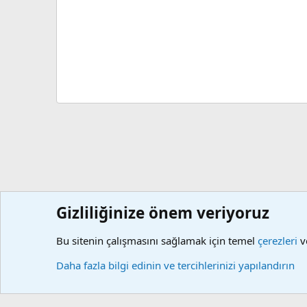
Gizliliğinize önem veriyoruz
Forumlar
Kaynaklar
Resmi Yazışma Örnekleri
Vergi ve
Bu sitenin çalışmasını sağlamak için temel
çerezleri
ve
Çerezler
Daha fazla bilgi edinin ve tercihlerinizi yapılandırın
Community platform by