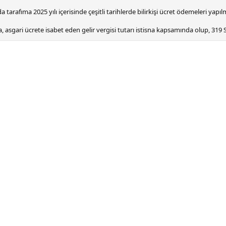
afıma 2025 yılı içerisinde çeşitli tarihlerde bilirkişi ücret ödemeleri yapılmı
 asgari ücrete isabet eden gelir vergisi tutarı istisna kapsamında olup, 319 S
cret gelir vergisi istisnasının uygulanmadığı / eksik uygulandığı, bu nedenle 
ere, ilgili aylarda uygulanması gereken istisna tutarları dikkate alınmaksızın 
 tarafıma iadesini arz ederim.