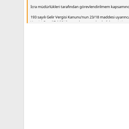
İcra müdürlükleri tarafından görevlendirilmem kapsamında tar
193 sayılı Gelir Vergisi Kanunu’nun 23/18 maddesi uyarınca,
Vergisi Genel Tebliği ile uygulama esasları belirlenmiştir.
Ancak tarafıma yapılan ödemelerde ilgili aylara ait asgari ü
sehven fazla kesildiği anlaşılmıştır.
Ekli tahakkuk bordrolarında ayrıntılı olarak gösterildiği üz
kesintilerin düzeltilerek, fazla tahsil edilen gelir vergisinin
Ekler:
1- Tahakkuk bordroları
2- Ödeme belgeleri
3- Hesaplama tablosu
Tarih: ……………..
Ad Soyad: ……………..
T.C. Kimlik No: ……………..
İmza: ……………..