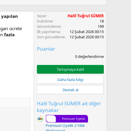
i yapılan
Yazar
Halil Tuğrul SÜMER
İndirilme
18
Görüntüleme
199
gari ücrete
İlk yayınlama
12 Şubat 2026 00:15
en
fazla
Son güncelleme
12 Şubat 2026 00:15
Puanlar
0
0 değerlendirme
.
0
0
Tartışmaya katıl
y
ı
Daha fazla bilgi
l
d
Destek al
ı
z
Halil Tuğrul SÜMER ait diğer
kaynakar
Premium Üyelik
Premium Üyelik 2 Yıllık
(Reklamsız)