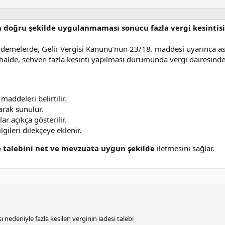
e
t
l
nın doğru şekilde uygulanmaması sonucu fazla vergi kesintis
e
r
ğı ödemelerde, Gelir Vergisi Kanunu’nun 23/18. maddesi uyarınca as
 halde, sehven fazla kesinti yapılması durumunda vergi dairesind
maddeleri belirtilir.
arak sunulur.
lar açıkça gösterilir.
lgileri dilekçeye eklenir.
 talebini net ve mevzuata uygun şekilde
iletmesini sağlar.
 nedeniyle fazla kesilen verginin iadesi talebi