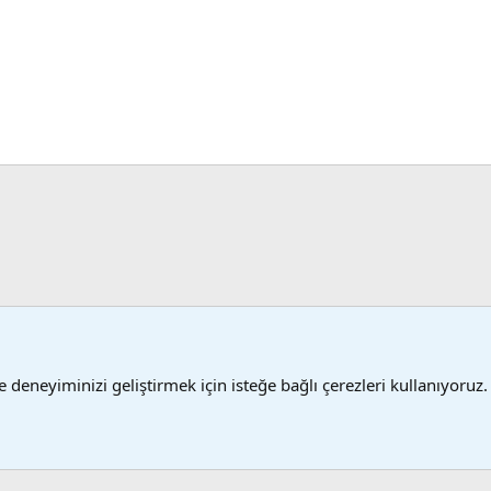
 İstisna Yazışma Örnekleri
 deneyiminizi geliştirmek için isteğe bağlı çerezleri kullanıyoruz.
Şartlar
®
 XenForo
© 2010-2024 XenForo Ltd.
XenForo 2 Türkçe yama 🇹🇷 [XGT] Yazılım ve 