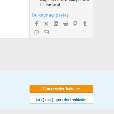
Emri ve İcmal
Bu kaynağı paylaş
Facebook
X (Twitter)
LinkedIn
Reddit
Pinterest
Tumblr
WhatsApp
E-posta
Tüm çerezleri kabul et
 ve kurallar
Gizlilik politikası
Yardım
Ana sayfa
R
S
İsteğe bağlı çerezleri reddedin
S
web hizmetleri 2014-2024