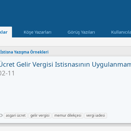
lar
Köşe Yazarları
Görüş Yazıları
Kullanıcıl
 İstisna Yazışma Örnekleri
Ücret Gelir Vergisi Istisnasının Uygulanmam
02-11
E
asgari ücret
gelir vergisi
memur dilekçesi
vergi iadesi
t
i
k