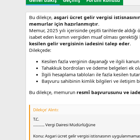
Genel bakış
Geçmiş
Forum konusu
r
t
u
r
Bu dilekçe,
asgari ücret gelir vergisi istisnası
u
memurlar için hazırlanmıştır
.
l
Memur, 2025 yılı içerisinde çeşitli tarihlerde aldı
m
isabet eden kısmın vergiden muaf olması gerektiği
a
kesilen gelir vergisinin iadesini talep eder
.
t
Dilekçede:
a
r
Kesilen fazla verginin dayanağı ve ilgili kanun 
i
h
Tahakkuk bordroları ve ödeme belgeleri ek ol
i
İlgili hesaplama tabloları ile fazla kesilen tutar
Başvuru sahibinin kimlik bilgileri ve iletişim bi
Bu dilekçe, memurun
resmî başvurusunu ve iade
Dilekçe' Alıntı:
T.C.
……….. Vergi Dairesi Müdürlüğüne
Konu: Asgari ücret gelir vergisi istisnasının uygulanmaması