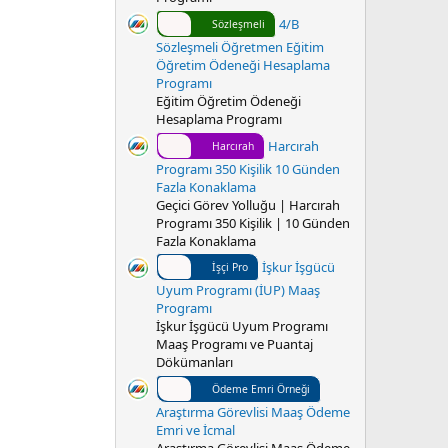
4/B
Sözleşmeli
Sözleşmeli Öğretmen Eğitim
Öğretim Ödeneği Hesaplama
Programı
Eğitim Öğretim Ödeneği
Hesaplama Programı
Harcırah
Harcırah
Programı 350 Kişilik 10 Günden
Fazla Konaklama
Geçici Görev Yolluğu | Harcırah
Programı 350 Kişilik | 10 Günden
Fazla Konaklama
İşkur İşgücü
İşçi Pro
Uyum Programı (İUP) Maaş
Programı
İşkur İşgücü Uyum Programı
Maaş Programı ve Puantaj
Dökümanları
Ödeme Emri Örneği
Araştırma Görevlisi Maaş Ödeme
Emri ve İcmal
Araştırma Görevlisi Maaş Ödeme