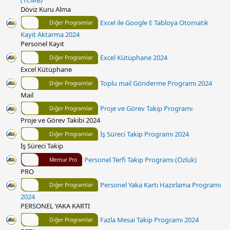
Döviz Kuru Alma
Excel ile Google E Tabloya Otomatik
Diğer Programlar
Kayit Aktarma 2024
Personel Kayıt
Excel Kütüphane 2024
Diğer Programlar
Excel Kütüphane
Toplu mail Gönderme Programı 2024
Diğer Programlar
Mail
Proje ve Görev Takip Programı
Diğer Programlar
Proje ve Görev Takibi 2024
İş Süreci Takip Programı 2024
Diğer Programlar
İş Süreci Takip
Personel Terfi Takip Programı (Özlük)
Memur Pro
PRO
Personel Yaka Kartı Hazırlama Programı
Diğer Programlar
2024
PERSONEL YAKA KARTI
Fazla Mesai Takip Programı 2024
Diğer Programlar