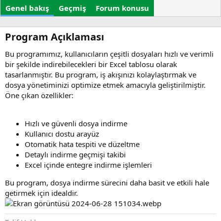
r
t
e
Genel bakış
Geçmiş
Forum konusu
u
t
r
l
u
e
Program Açıklaması​
l
r
m
Bu programımız, kullanıcıların çeşitli dosyaları hızlı ve verimli
a
bir şekilde indirebilecekleri bir Excel tablosu olarak
t
tasarlanmıştır. Bu program, iş akışınızı kolaylaştırmak ve
a
dosya yönetiminizi optimize etmek amacıyla geliştirilmiştir.
r
i
Öne çıkan özellikler:
h
i
Hızlı ve güvenli dosya indirme
Kullanıcı dostu arayüz
Otomatik hata tespiti ve düzeltme
Detaylı indirme geçmişi takibi
Excel içinde entegre indirme işlemleri
Bu program, dosya indirme sürecini daha basit ve etkili hale
getirmek için idealdir.