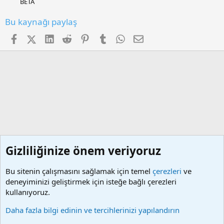
BETA
Bu kaynağı paylaş
Facebook
X (Twitter)
LinkedIn
Reddit
Pinterest
Tumblr
WhatsApp
E-posta
Gizliliğinize önem veriyoruz
Bu sitenin çalışmasını sağlamak için temel
çerezleri
ve
deneyiminizi geliştirmek için isteğe bağlı çerezleri
kullanıyoruz.
Diğer programlar
Daha fazla bilgi edinin ve tercihlerinizi yapılandırın