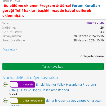
Telif Hakları
Bu bölüme eklenen Program & Görsel
Forum Kuralları
gereği Telif hakları başlıklı madde kabul edilerek
eklenmiştir.
Yazar
Nurhaklı46
İndirilme
26
Görüntüleme
343
İlk yayınlama
28 Haziran 2024 15:16
Son güncelleme
28 Haziran 2024 15:16
Puanlar
0
0 değerlendirme
.
0
0
Tartışmaya katıl
y
ı
l
Nurhaklı46 ait diğer kaynakar
d
ı
Emekli Memur Yolluk Hesaplama Programı
Harcırah
z
(2026) – Hızlı ve Doğru Hesaplama Rehberi
Yolluk
İki Tarih Arasında Döviz Kuru Alma 2024
Diğer Programlar
(TCMB)