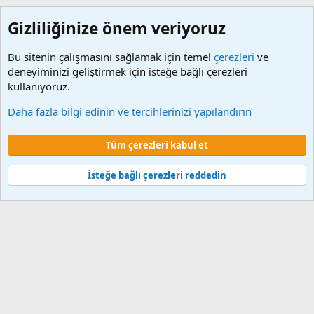
Gizliliğinize önem veriyoruz
Bu sitenin çalışmasını sağlamak için temel
çerezleri
ve
deneyiminizi geliştirmek için isteğe bağlı çerezleri
kullanıyoruz.
Video Makale (Diğer)
Daha fazla bilgi edinin ve tercihlerinizi yapılandırın
Çerezler
Tüm çerezleri kabul et
Şartlar ve kurallar
Gizlilik politikası
Yardım
Ana sayfa
R
S
S
İsteğe bağlı çerezleri reddedin
®
Community platform by XenForo
© 2010-2024 XenForo Ltd.
XenForo 2
Türkçe yama 🇹🇷 [XGT] Yazılım ve web hizmetleri 2014-2024