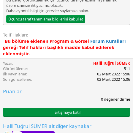
Bu içeriği görüntülemek için üçüncü taraf çerezlerini ayarlamak
a
üzere izninize ihtiyacımız olacak.
t
Daha ayrıntılı bilgi için
çerezler sayfamıza
bakın.
a
r
Üçüncü taraf tanımlama bilgilerini kabul et
i
h
i
Telif Hakları
Bu bölüme eklenen Program & Görsel
Forum Kuralları
gereği Telif hakları başlıklı madde kabul edilerek
eklenmiştir.
Yazar
Halil Tuğrul SÜMER
Görüntüleme
511
İlk yayınlama
02 Mart 2022 15:06
Son güncelleme
02 Mart 2022 15:06
Puanlar
0
0 değerlendirme
.
0
0
Tartışmaya katıl
y
ı
l
Halil Tuğrul SÜMER ait diğer kaynakar
d