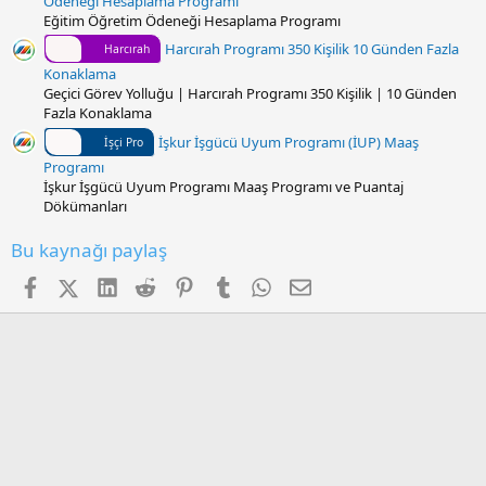
Ödeneği Hesaplama Programı
Eğitim Öğretim Ödeneği Hesaplama Programı
Harcırah Programı 350 Kişilik 10 Günden Fazla
Harcırah
Konaklama
Geçici Görev Yolluğu | Harcırah Programı 350 Kişilik | 10 Günden
Fazla Konaklama
İşkur İşgücü Uyum Programı (İUP) Maaş
İşçi Pro
Programı
İşkur İşgücü Uyum Programı Maaş Programı ve Puantaj
Dökümanları
Bu kaynağı paylaş
Facebook
X (Twitter)
LinkedIn
Reddit
Pinterest
Tumblr
WhatsApp
E-posta