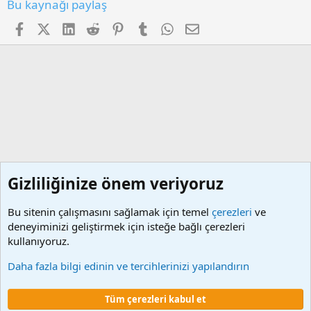
l
Bu kaynağı paylaş
d
ı
Facebook
X (Twitter)
LinkedIn
Reddit
Pinterest
Tumblr
WhatsApp
E-posta
z
Gizliliğinize önem veriyoruz
Bu sitenin çalışmasını sağlamak için temel
çerezleri
ve
deneyiminizi geliştirmek için isteğe bağlı çerezleri
kullanıyoruz.
Memur Programları
Daha fazla bilgi edinin ve tercihlerinizi yapılandırın
Çerezler
Tüm çerezleri kabul et
Şartlar ve kurallar
Gizlilik politikası
Yardım
Ana sayfa
R