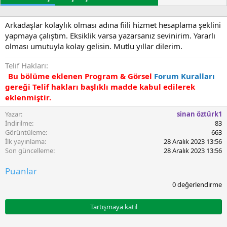
r
t
e
u
t
r
l
Arkadaşlar kolaylık olması adına fiili hizmet hesaplama şeklini
u
e
yapmaya çalıştım. Eksiklik varsa yazarsanız sevinirim. Yararlı
l
r
olması umutuyla kolay gelisin. Mutlu yıllar dilerim.
m
a
Telif Hakları
t
Bu bölüme eklenen Program & Görsel
Forum Kuralları
a
gereği Telif hakları başlıklı madde kabul edilerek
r
eklenmiştir.
i
h
Yazar
sinan öztürk1
i
İndirilme
83
Görüntüleme
663
İlk yayınlama
28 Aralık 2023 13:56
Son güncelleme
28 Aralık 2023 13:56
Puanlar
0
0 değerlendirme
.
0
0
Tartışmaya katıl
y
ı