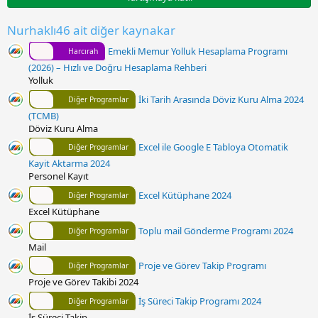
y
ı
l
Nurhaklı46 ait diğer kaynakar
d
ı
Emekli Memur Yolluk Hesaplama Programı
Harcırah
z
(2026) – Hızlı ve Doğru Hesaplama Rehberi
Yolluk
İki Tarih Arasında Döviz Kuru Alma 2024
Diğer Programlar
(TCMB)
Döviz Kuru Alma
Excel ile Google E Tabloya Otomatik
Diğer Programlar
Kayit Aktarma 2024
Personel Kayıt
Excel Kütüphane 2024
Diğer Programlar
Excel Kütüphane
Toplu mail Gönderme Programı 2024
Diğer Programlar
Mail
Proje ve Görev Takip Programı
Diğer Programlar
Proje ve Görev Takibi 2024
İş Süreci Takip Programı 2024
Diğer Programlar
İş Süreci Takip