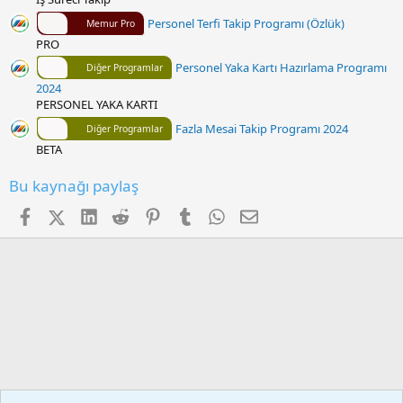
Personel Terfi Takip Programı (Özlük)
Memur Pro
PRO
Personel Yaka Kartı Hazırlama Programı
Diğer Programlar
2024
PERSONEL YAKA KARTI
Fazla Mesai Takip Programı 2024
Diğer Programlar
BETA
Bu kaynağı paylaş
Facebook
X (Twitter)
LinkedIn
Reddit
Pinterest
Tumblr
WhatsApp
E-posta