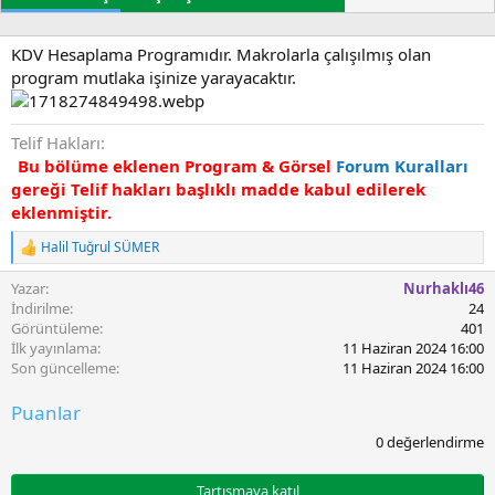
r
t
e
u
t
r
l
KDV Hesaplama Programıdır. Makrolarla çalışılmış olan
u
e
program mutlaka işinize yarayacaktır.
l
r
m
a
Telif Hakları
t
Bu bölüme eklenen Program & Görsel
Forum Kuralları
a
gereği Telif hakları başlıklı madde kabul edilerek
r
eklenmiştir.
i
h
Halil Tuğrul SÜMER
i
T
e
Yazar
Nurhaklı46
p
k
İndirilme
24
i
Görüntüleme
401
l
İlk yayınlama
11 Haziran 2024 16:00
e
Son güncelleme
11 Haziran 2024 16:00
r
:
Puanlar
0
0 değerlendirme
.
0
0
Tartışmaya katıl