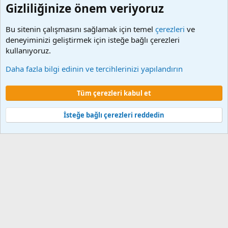
Gizliliğinize önem veriyoruz
Bu sitenin çalışmasını sağlamak için temel
çerezleri
ve
deneyiminizi geliştirmek için isteğe bağlı çerezleri
kullanıyoruz.
Diğer programlar
Daha fazla bilgi edinin ve tercihlerinizi yapılandırın
Çerezler
Tüm çerezleri kabul et
Şartlar ve kurallar
Gizlilik politikası
Yardım
Ana sayfa
R
S
S
İsteğe bağlı çerezleri reddedin
®
Community platform by XenForo
© 2010-2024 XenForo Ltd.
XenForo 2
Türkçe yama 🇹🇷 [XGT] Yazılım ve web hizmetleri 2014-2024