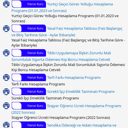
Yurtiçi Geçici Görev Yolluğu Hesaplama
Harun Kuru
Programı (01.01.2023 ve Sonrası)
Yurtiçi Geçici Görev Yolluğu Hesaplama Programı (01.01.2023 ve
Sonrası)
Yasal Faiz Hesaplama Tablosu (Faiz Başlangıç
Harun Kuru
ve Bitiş Tarihine Göre - Aylar İtibariyle)
Yasal Faiz Hesaplama Tablosu (Faiz Başlangıç ve Bitiş Tarihine Göre -
Aylar İtibariyle)
Tıbbi Uygulamaya İlişkin Zorunlu Mali
Harun Kuru
Sorumluluk Sigorta Ödemesi Kişi Borcu Hesaplama Cetveli
Tıbbi Uygulamaya İlişkin Zorunlu Mali Sorumluluk Sigorta Ödemesi
Kişi Borcu Hesaplama Cetveli
Terfi Farkı Hesaplama Programı
Harun Kuru
Terfi Farkı Hesaplama Programı
Sürekli İşçi Emeklilik Tazminatı Programı
Harun Kuru
Sürekli İşçi Emeklilik Tazminatı Programı
Stajyer Öğrenci Ücreti Hesaplama Programı
Harun Kuru
(2022 Sonrası)
Stajyer Öğrenci Ücreti Hesaplama Programı (2022 Sonrası)
Sendika Ödeneği ve Aidatı Hesaplama ve
Harun Kuru