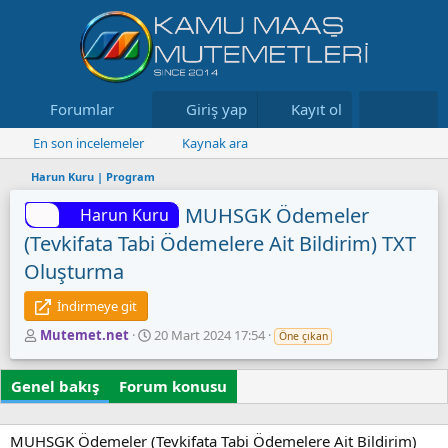
Forumlar
Neler yeni
Giriş yap
Kayıt ol
Kaynaklar
En son incelemeler
Kaynak ara
Harun Kuru | Program
MUHSGK Ödemeler
Harun Kuru
(Tevkifata Tabi Ödemelere Ait Bildirim) TXT
Oluşturma
İndirmeye git
Y
O
Mutemet.net
20 Mart 2024 17:54
Öne çıkan
a
l
z
u
Genel bakış
Forum konusu
a
ş
r
t
u
MUHSGK Ödemeler (Tevkifata Tabi Ödemelere Ait Bildirim)
r