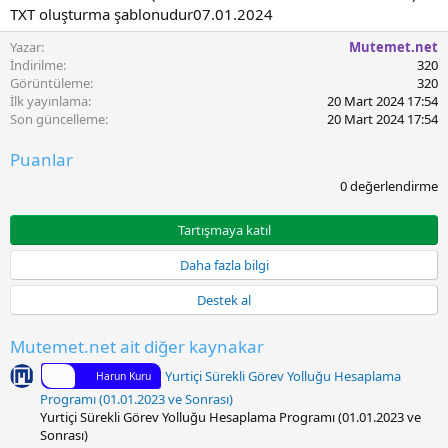
u
TXT oluşturma şablonudur07.01.2024
l
Yazar
Mutemet.net
m
İndirilme
320
a
Görüntüleme
320
t
İlk yayınlama
20 Mart 2024 17:54
a
Son güncelleme
20 Mart 2024 17:54
r
i
h
Puanlar
i
0
0 değerlendirme
.
0
0
Tartışmaya katıl
y
ı
Daha fazla bilgi
l
d
Destek al
ı
z
Mutemet.net ait diğer kaynakar
Yurtiçi Sürekli Görev Yolluğu Hesaplama
Harun Kuru
Programı (01.01.2023 ve Sonrası)
Yurtiçi Sürekli Görev Yolluğu Hesaplama Programı (01.01.2023 ve
Sonrası)