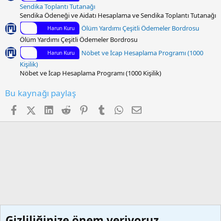
Sendika Toplantı Tutanağı
Sendika Ödeneği ve Aidatı Hesaplama ve Sendika Toplantı Tutanağı
Ölüm Yardımı Çeşitli Ödemeler Bordrosu
Harun Kuru
Ölüm Yardımı Çeşitli Ödemeler Bordrosu
Nöbet ve İcap Hesaplama Programı (1000
Harun Kuru
Kişilik)
Nöbet ve İcap Hesaplama Programı (1000 Kişilik)
Bu kaynağı paylaş
Facebook
X (Twitter)
LinkedIn
Reddit
Pinterest
Tumblr
WhatsApp
E-posta
Gizliliğinize önem veriyoruz