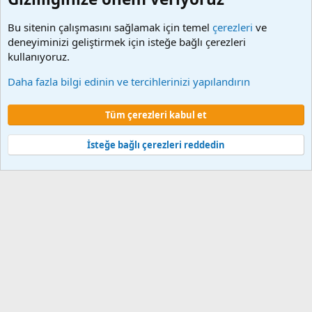
Bu sitenin çalışmasını sağlamak için temel
çerezleri
ve
deneyiminizi geliştirmek için isteğe bağlı çerezleri
kullanıyoruz.
Harun Kuru | Program
Daha fazla bilgi edinin ve tercihlerinizi yapılandırın
Çerezler
Tüm çerezleri kabul et
Şartlar ve kurallar
Gizlilik politikası
Yardım
Ana sayfa
R
S
S
İsteğe bağlı çerezleri reddedin
®
Community platform by XenForo
© 2010-2024 XenForo Ltd.
XenForo 2
Türkçe yama 🇹🇷 [XGT] Yazılım ve web hizmetleri 2014-2024