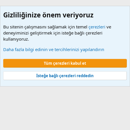
Gizliliğinize önem veriyoruz
Bu sitenin çalışmasını sağlamak için temel
çerezleri
ve
deneyiminizi geliştirmek için isteğe bağlı çerezleri
kullanıyoruz.
Harun Kuru | Program
Daha fazla bilgi edinin ve tercihlerinizi yapılandırın
Çerezler
Tüm çerezleri kabul et
Şartlar ve kurallar
Gizlilik politikası
Yardım
Ana sayfa
R
S
S
İsteğe bağlı çerezleri reddedin
®
Community platform by XenForo
© 2010-2024 XenForo Ltd.
XenForo 2
Türkçe yama 🇹🇷 [XGT] Yazılım ve web hizmetleri 2014-2024