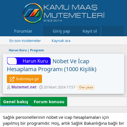
Forumlar
Neler yeni
Giriş yap
Kayıt ol
Kaynaklar
En son incelemeler
Kaynak ara
Harun Kuru | Program
Nöbet Ve İcap
Harun Kuru
Hesaplama Programı (1000 Kişilik)
İndirmeye git
Y
O
Mutemet.net
20 Mart 2024 17:57
Öne çıkan
a
l
z
u
Genel bakış
Forum konusu
a
ş
r
t
u
Sağlık personellerinin nöbet ve icap hesaplamaları için
r
u
yapılmış bir programdır. Hoş, artık Sağlık Bakanlığına bağlı bir