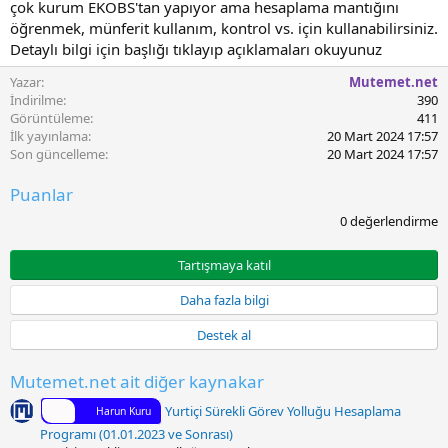
l
çok kurum EKOBS'tan yapıyor ama hesaplama mantığını
m
öğrenmek, münferit kullanım, kontrol vs. için kullanabilirsiniz.
a
Detaylı bilgi için başlığı tıklayıp açıklamaları okuyunuz
t
a
Yazar
Mutemet.net
r
İndirilme
390
i
Görüntüleme
411
h
İlk yayınlama
20 Mart 2024 17:57
i
Son güncelleme
20 Mart 2024 17:57
Puanlar
0
0 değerlendirme
.
0
0
Tartışmaya katıl
y
ı
Daha fazla bilgi
l
d
Destek al
ı
z
Mutemet.net ait diğer kaynakar
Yurtiçi Sürekli Görev Yolluğu Hesaplama
Harun Kuru
Programı (01.01.2023 ve Sonrası)