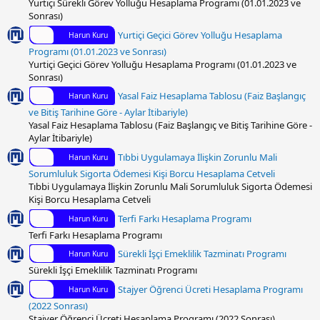
Yurtiçi Sürekli Görev Yolluğu Hesaplama Programı (01.01.2023 ve
Sonrası)
Yurtiçi Geçici Görev Yolluğu Hesaplama
Harun Kuru
Programı (01.01.2023 ve Sonrası)
Yurtiçi Geçici Görev Yolluğu Hesaplama Programı (01.01.2023 ve
Sonrası)
Yasal Faiz Hesaplama Tablosu (Faiz Başlangıç
Harun Kuru
ve Bitiş Tarihine Göre - Aylar İtibariyle)
Yasal Faiz Hesaplama Tablosu (Faiz Başlangıç ve Bitiş Tarihine Göre -
Aylar İtibariyle)
Tıbbi Uygulamaya İlişkin Zorunlu Mali
Harun Kuru
Sorumluluk Sigorta Ödemesi Kişi Borcu Hesaplama Cetveli
Tıbbi Uygulamaya İlişkin Zorunlu Mali Sorumluluk Sigorta Ödemesi
Kişi Borcu Hesaplama Cetveli
Terfi Farkı Hesaplama Programı
Harun Kuru
Terfi Farkı Hesaplama Programı
Sürekli İşçi Emeklilik Tazminatı Programı
Harun Kuru
Sürekli İşçi Emeklilik Tazminatı Programı
Stajyer Öğrenci Ücreti Hesaplama Programı
Harun Kuru
(2022 Sonrası)
Stajyer Öğrenci Ücreti Hesaplama Programı (2022 Sonrası)