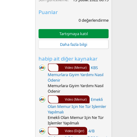
Puanlar
0
0 değerlendirme
.
0
0
Tartışmaya katıl
y
ı
Daha fazla bilgi
l
d
ı
habip ait diğer kaynakar
z
KBS
Video (Memur)
Memurlara Giyim Yardımı Nasıl
Ödenir
Memurlara Giyim Yardımı Nasıl
Ödenir
Emekli
Video (Memur)
Olan Memur Için Ne Tür Işlemler
Yapılmalı
Emekli Olan Memur Için Ne Tür
Işlemler Yapılmalı
4/B
Video (Diğer)