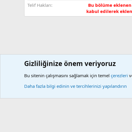
Telif Hakları
Bu bölüme eklenen
kabul edilerek eklen
Gizliliğinize önem veriyoruz
Forumlar
Kaynaklar
Videolu Anlatımlar
Video Makale
Bu sitenin çalışmasını sağlamak için temel
çerezleri
ve
Çerezler
Daha fazla bilgi edinin ve tercihlerinizi yapılandırın
Community platform by