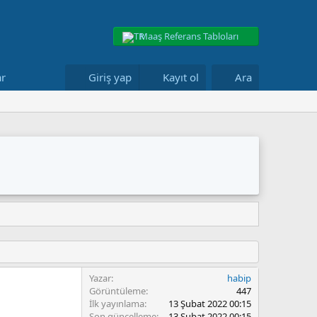
Maaş Referans Tabloları
ar
Giriş yap
Kayıt ol
Ara
Yazar
habip
Görüntüleme
447
İlk yayınlama
13 Şubat 2022 00:15
Son güncelleme
13 Şubat 2022 00:15