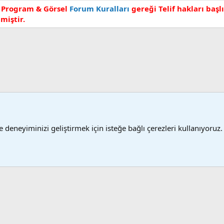
 Program & Görsel
Forum Kuralları
gereği Telif hakları baş
miştir.
 (Memur)
 deneyiminizi geliştirmek için isteğe bağlı çerezleri kullanıyoruz.
Şartlar
®
 XenForo
© 2010-2024 XenForo Ltd.
XenForo 2 Türkçe yama 🇹🇷 [XGT] Yazılım ve 