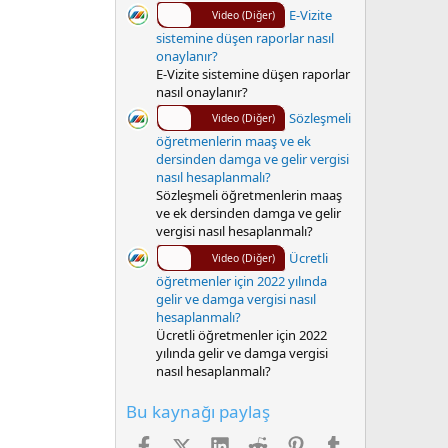
E-Vizite
Video (Diğer)
sistemine düşen raporlar nasıl
onaylanır?
E-Vizite sistemine düşen raporlar
nasıl onaylanır?
Sözleşmeli
Video (Diğer)
öğretmenlerin maaş ve ek
dersinden damga ve gelir vergisi
nasıl hesaplanmalı?
Sözleşmeli öğretmenlerin maaş
ve ek dersinden damga ve gelir
vergisi nasıl hesaplanmalı?
Ücretli
Video (Diğer)
öğretmenler için 2022 yılında
gelir ve damga vergisi nasıl
hesaplanmalı?
Ücretli öğretmenler için 2022
yılında gelir ve damga vergisi
nasıl hesaplanmalı?
Bu kaynağı paylaş
Facebook
X (Twitter)
LinkedIn
Reddit
Pinterest
Tumblr