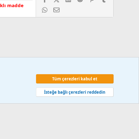
lıklı madde
WhatsApp
E-posta
Tüm çerezleri kabul et
 ve kurallar
Gizlilik politikası
Yardım
Ana sayfa
R
S
İsteğe bağlı çerezleri reddedin
S
web hizmetleri 2014-2024