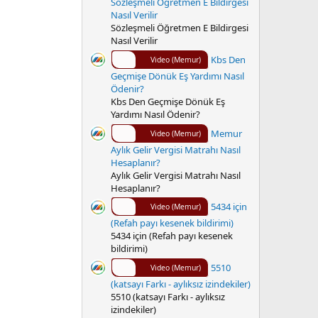
Sözleşmeli Öğretmen E Bildirgesi
Nasıl Verilir
Sözleşmeli Öğretmen E Bildirgesi
Nasıl Verilir
Kbs Den
Video (Memur)
Geçmişe Dönük Eş Yardımı Nasıl
Ödenir?
Kbs Den Geçmişe Dönük Eş
Yardımı Nasıl Ödenir?
Memur
Video (Memur)
Aylık Gelir Vergisi Matrahı Nasıl
Hesaplanır?
Aylık Gelir Vergisi Matrahı Nasıl
Hesaplanır?
5434 için
Video (Memur)
(Refah payı kesenek bildirimi)
5434 için (Refah payı kesenek
bildirimi)
5510
Video (Memur)
(katsayı Farkı - aylıksız izindekiler)
5510 (katsayı Farkı - aylıksız
izindekiler)