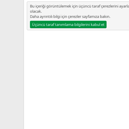
a
Bu içeriği görüntülemek için üçüncü taraf çerezlerini ayarl
r
olacak.
i
Daha ayrıntılı bilgi için
çerezler sayfamıza
bakın.
h
Üçüncü taraf tanımlama bilgilerini kabul et
i