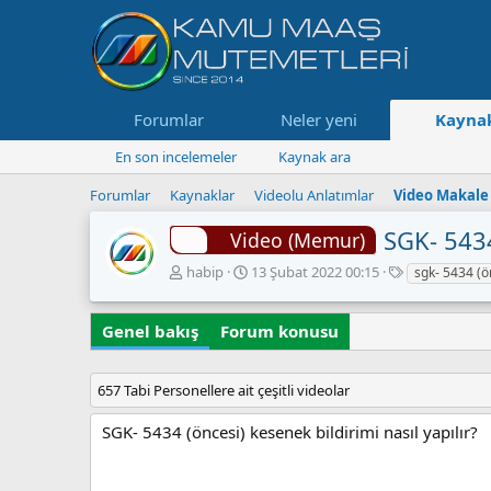
Forumlar
Neler yeni
Kaynak
En son incelemeler
Kaynak ara
Forumlar
Kaynaklar
Videolu Anlatımlar
Video Makale
SGK- 5434
Video (Memur)
Y
O
E
habip
13 Şubat 2022 00:15
sgk- 5434 (ön
a
l
t
z
u
i
Genel bakış
a
Forum konusu
ş
k
r
t
e
u
t
r
l
657 Tabi Personellere ait çeşitli videolar
u
e
l
r
SGK- 5434 (öncesi) kesenek bildirimi nasıl yapılır?
m
a
t