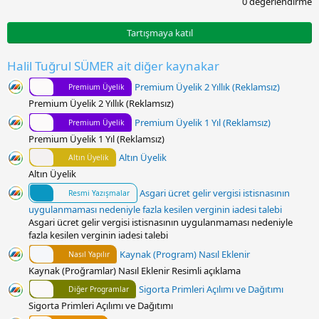
0 değerlendirme
.
0
0
Tartışmaya katıl
y
ı
l
Halil Tuğrul SÜMER ait diğer kaynakar
d
ı
Premium Üyelik 2 Yıllık (Reklamsız)
Premium Üyelik
z
Premium Üyelik 2 Yıllık (Reklamsız)
Premium Üyelik 1 Yıl (Reklamsız)
Premium Üyelik
Premium Üyelik 1 Yıl (Reklamsız)
Altın Üyelik
Altın Üyelik
Altın Üyelik
Asgari ücret gelir vergisi istisnasının
Resmi Yazışmalar
uygulanmaması nedeniyle fazla kesilen verginin iadesi talebi
Asgari ücret gelir vergisi istisnasının uygulanmaması nedeniyle
fazla kesilen verginin iadesi talebi
Kaynak (Program) Nasıl Eklenir
Nasıl Yapılır
Kaynak (Proğramlar) Nasıl Eklenir Resimli açıklama
Sigorta Primleri Açılımı ve Dağıtımı
Diğer Programlar
Sigorta Primleri Açılımı ve Dağıtımı