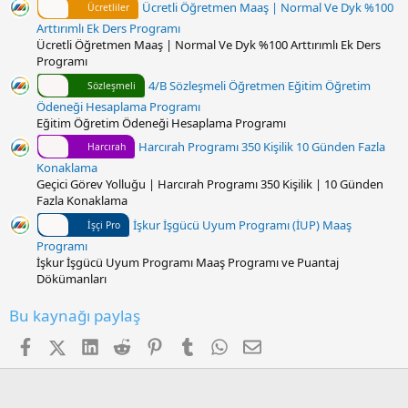
Ücretli Öğretmen Maaş | Normal Ve Dyk %100
Ücretliler
Arttırımlı Ek Ders Programı
Ücretli Öğretmen Maaş | Normal Ve Dyk %100 Arttırımlı Ek Ders
Programı
4/B Sözleşmeli Öğretmen Eğitim Öğretim
Sözleşmeli
Ödeneği Hesaplama Programı
Eğitim Öğretim Ödeneği Hesaplama Programı
Harcırah Programı 350 Kişilik 10 Günden Fazla
Harcırah
Konaklama
Geçici Görev Yolluğu | Harcırah Programı 350 Kişilik | 10 Günden
Fazla Konaklama
İşkur İşgücü Uyum Programı (İUP) Maaş
İşçi Pro
Programı
İşkur İşgücü Uyum Programı Maaş Programı ve Puantaj
Dökümanları
Bu kaynağı paylaş
Facebook
X (Twitter)
LinkedIn
Reddit
Pinterest
Tumblr
WhatsApp
E-posta