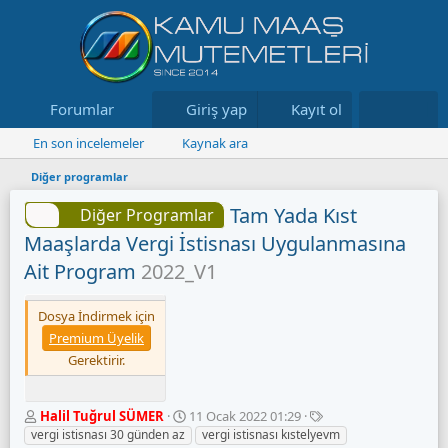
Forumlar
Neler yeni
Giriş yap
Kayıt ol
Kaynaklar
En son incelemeler
Kaynak ara
Diğer programlar
Tam Yada Kıst
Diğer Programlar
Maaşlarda Vergi İstisnası Uygulanmasına
Ait Program
2022_V1
Dosya İndirmek için
Premium Üyelik
Gerektirir.
Y
O
E
Halil Tuğrul SÜMER
11 Ocak 2022 01:29
a
l
t
vergi istisnası 30 günden az
vergi istisnası kıstelyevm