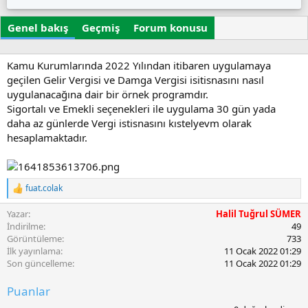
z
u
i
a
ş
k
Genel bakış
r
Geçmiş
t
Forum konusu
e
u
t
r
l
u
e
Kamu Kurumlarında 2022 Yılından itibaren uygulamaya
l
r
geçilen Gelir Vergisi ve Damga Vergisi isitisnasını nasıl
m
uygulanacağına dair bir örnek programdır.
a
Sigortalı ve Emekli seçenekleri ile uygulama 30 gün yada
t
daha az günlerde Vergi istisnasını kıstelyevm olarak
a
hesaplamaktadır.
r
i
h
i
fuat.colak
T
e
Yazar
Halil Tuğrul SÜMER
p
k
İndirilme
49
i
Görüntüleme
733
l
İlk yayınlama
11 Ocak 2022 01:29
e
Son güncelleme
11 Ocak 2022 01:29
r
:
Puanlar
0