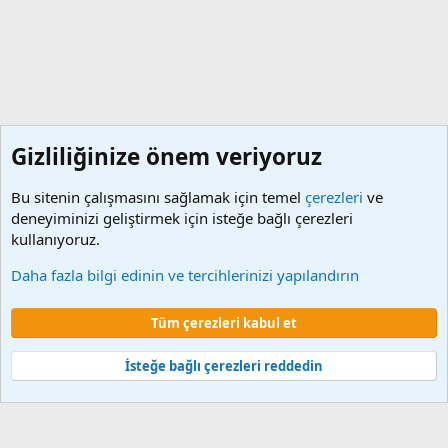
Gizliliğinize önem veriyoruz
Bu sitenin çalışmasını sağlamak için temel
çerezleri
ve
deneyiminizi geliştirmek için isteğe bağlı çerezleri
kullanıyoruz.
Diğer programlar
Daha fazla bilgi edinin ve tercihlerinizi yapılandırın
Çerezler
Tüm çerezleri kabul et
Şartlar ve kurallar
Gizlilik politikası
Yardım
Ana sayfa
R
S
S
İsteğe bağlı çerezleri reddedin
®
Community platform by XenForo
© 2010-2024 XenForo Ltd.
XenForo 2
Türkçe yama 🇹🇷 [XGT] Yazılım ve web hizmetleri 2014-2024