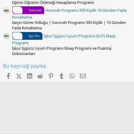
Eğitim Öğretim Ödeneği Hesaplama Programı
Harcırah Programı 350 Kişilik 10 Günden Fazla
Harcırah
Konaklama
Geçici Görev Yolluğu | Harcırah Programı 350 Kişilik | 10 Günden
Fazla Konaklama
İşkur İşgücü Uyum Programı (İUP) Maaş
İşçi Pro
Programı
İşkur İşgücü Uyum Programı Maaş Programı ve Puantaj
Dökümanları
Bu kaynağı paylaş
Facebook
X (Twitter)
LinkedIn
Reddit
Pinterest
Tumblr
WhatsApp
E-posta