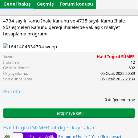
Genel bakış
r
Geçmiş
t
Forum konusu
e
u
t
r
l
u
e
4734 sayılı Kamu İhale Kanunu ve 4735 sayılı Kamu İhale
l
r
Sözleşmeleri Kanunu gereği İhalelerde yaklaşık maliyet
m
hesaplama programı.
a
t
a
r
Yazar
Halil Tuğrul SÜMER
i
İndirilme
12
h
Görüntüleme
692
i
İlk yayınlama
05 Ocak 2022 20:39
Son güncelleme
05 Ocak 2022 20:39
Puanlar
0
0 değerlendirme
.
0
0
Tartışmaya katıl
y
ı
l
Halil Tuğrul SÜMER ait diğer kaynakar
d
ı
Premium Üyelik 2 Yıllık (Reklamsız)
Premium Üyelik