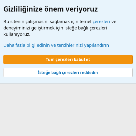
Gizliliğinize önem veriyoruz
Bu sitenin çalışmasını sağlamak için temel
çerezleri
ve
deneyiminizi geliştirmek için isteğe bağlı çerezleri
kullanıyoruz.
Diğer programlar
Daha fazla bilgi edinin ve tercihlerinizi yapılandırın
Çerezler
Tüm çerezleri kabul et
Şartlar ve kurallar
Gizlilik politikası
Yardım
Ana sayfa
R
S
S
İsteğe bağlı çerezleri reddedin
®
Community platform by XenForo
© 2010-2024 XenForo Ltd.
XenForo 2
Türkçe yama 🇹🇷 [XGT] Yazılım ve web hizmetleri 2014-2024