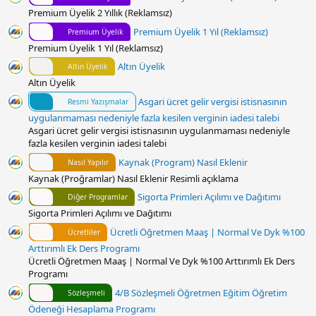
z
Premium Üyelik 2 Yıllık (Reklamsız)
Premium Üyelik 1 Yıl (Reklamsız)
Premium Üyelik
Premium Üyelik 1 Yıl (Reklamsız)
Altın Üyelik
Altın Üyelik
Altın Üyelik
Asgari ücret gelir vergisi istisnasının
Resmi Yazışmalar
uygulanmaması nedeniyle fazla kesilen verginin iadesi talebi
Asgari ücret gelir vergisi istisnasının uygulanmaması nedeniyle
fazla kesilen verginin iadesi talebi
Kaynak (Program) Nasıl Eklenir
Nasıl Yapılır
Kaynak (Proğramlar) Nasıl Eklenir Resimli açıklama
Sigorta Primleri Açılımı ve Dağıtımı
Diğer Programlar
Sigorta Primleri Açılımı ve Dağıtımı
Ücretli Öğretmen Maaş | Normal Ve Dyk %100
Ücretliler
Arttırımlı Ek Ders Programı
Ücretli Öğretmen Maaş | Normal Ve Dyk %100 Arttırımlı Ek Ders
Programı
4/B Sözleşmeli Öğretmen Eğitim Öğretim
Sözleşmeli
Ödeneği Hesaplama Programı