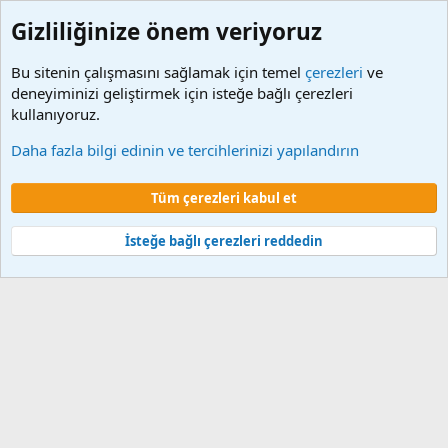
Gizliliğinize önem veriyoruz
Bu sitenin çalışmasını sağlamak için temel
çerezleri
ve
deneyiminizi geliştirmek için isteğe bağlı çerezleri
kullanıyoruz.
Etiketler
Daha fazla bilgi edinin ve tercihlerinizi yapılandırın
Çerezler
Tüm çerezleri kabul et
Şartlar ve kurallar
Gizlilik politikası
Yardım
Ana sayfa
R
S
S
İsteğe bağlı çerezleri reddedin
®
Community platform by XenForo
© 2010-2024 XenForo Ltd.
XenForo 2
Türkçe yama 🇹🇷 [XGT] Yazılım ve web hizmetleri 2014-2024