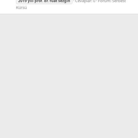
Cevaplar: 0
Forum:
Serbest
2019
yılı
prof.
dr.
fuat
sezgin
Kürsü