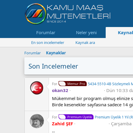
Forumlar
Neler yeni
Kaynak
En son incelemeler
Kaynak ara
Forumlar
Kaynaklar
Son Incelemeler
For
Memur Pro
5434-5510-4B Sözleşmeli
5
okan32
Dün 10:33 d
.
Mükemmel bir program olmuş elinize 
0
0
Birde kesenekler sayfasına sadece 14 gün
y
ı
l
For
Premium Üyelik
Premium Üyelik 1 Yıl (
d
5
Zahid ŞEF
Çarşamba 
ı
.
z
--
0