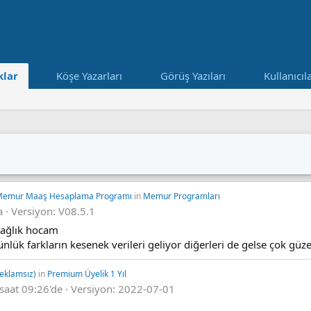
lar
Köşe Yazarları
Görüş Yazıları
Kullanıcıl
 Memur Maaş Hesaplama Programı
in
Memur Programları
a
Versiyon: V08.5.1
sağlık hocam
lük farkların kesenek verileri geliyor diğerleri de gelse çok güze
Reklamsız)
in
Premium Üyelik 1 Yıl
saat 09:26'de
Versiyon: 2022-07-01