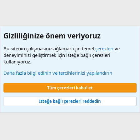
Gizliliğinize önem veriyoruz
Bu sitenin çalışmasını sağlamak için temel
çerezleri
ve
deneyiminizi geliştirmek için isteğe bağlı çerezleri
kullanıyoruz.
Etiketler
Daha fazla bilgi edinin ve tercihlerinizi yapılandırın
Çerezler
Tüm çerezleri kabul et
Şartlar ve kurallar
Gizlilik politikası
Yardım
Ana sayfa
R
S
S
İsteğe bağlı çerezleri reddedin
®
Community platform by XenForo
© 2010-2024 XenForo Ltd.
XenForo 2
Türkçe yama 🇹🇷 [XGT] Yazılım ve web hizmetleri 2014-2024