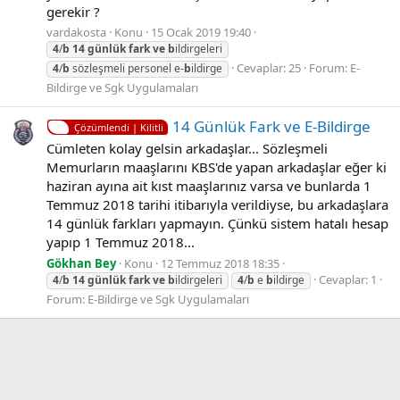
gerekir ?
vardakosta
Konu
15 Ocak 2019 19:40
4
/
b
14
günlük
fark
ve
b
ildirgeleri
Cevaplar: 25
Forum:
E-
4
/
b
sözleşmeli personel e-
b
ildirge
Bildirge ve Sgk Uygulamaları
14 Günlük Fark ve E-Bildirge
Çözümlendi | Kilitli
Cümleten kolay gelsin arkadaşlar... Sözleşmeli
Memurların maaşlarını KBS'de yapan arkadaşlar eğer ki
haziran ayına ait kıst maaşlarınız varsa ve bunlarda 1
Temmuz 2018 tarihi itibarıyla verildiyse, bu arkadaşlara
14 günlük farkları yapmayın. Çünkü sistem hatalı hesap
yapıp 1 Temmuz 2018...
Gökhan Bey
Konu
12 Temmuz 2018 18:35
Cevaplar: 1
4
/
b
14
günlük
fark
ve
b
ildirgeleri
4
/
b
e
b
ildirge
Forum:
E-Bildirge ve Sgk Uygulamaları