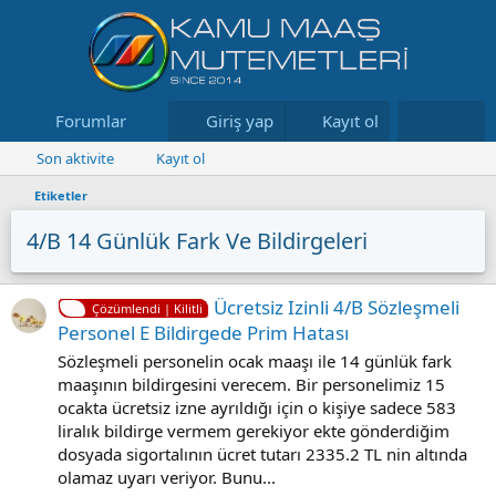
Forumlar
Neler yeni
Giriş yap
Kayıt ol
Kaynaklar
Son aktivite
Kayıt ol
Etiketler
4/b 14 Günlük Fark Ve Bildirgeleri
Ücretsiz Izinli 4/B Sözleşmeli
Çözümlendi | Kilitli
Personel E Bildirgede Prim Hatası
Sözleşmeli personelin ocak maaşı ile 14 günlük fark
maaşının bildirgesini verecem. Bir personelimiz 15
ocakta ücretsiz izne ayrıldığı için o kişiye sadece 583
liralık bildirge vermem gerekiyor ekte gönderdiğim
dosyada sigortalının ücret tutarı 2335.2 TL nin altında
olamaz uyarı veriyor. Bunu...