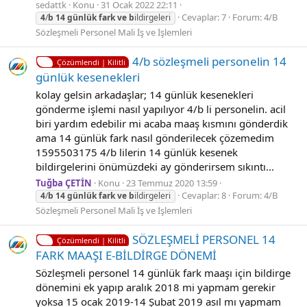
sedattk
Konu
31 Ocak 2022 22:11
Cevaplar: 7
Forum:
4/B
4
/
b
14
günlük
fark
ve
b
ildirgeleri
Sözleşmeli Personel Mali İş ve İşlemleri
4/b sözleşmeli personelin 14
Çözümlendi | Kilitli
günlük kesenekleri
kolay gelsin arkadaşlar; 14 günlük kesenekleri
gönderme işlemi nasıl yapılıyor 4/b li personelin. acil
biri yardım edebilir mi acaba maaş kısmını gönderdik
ama 14 günlük fark nasıl gönderilecek çözemedim
1595503175 4/b lilerin 14 günlük kesenek
bildirgelerini önümüzdeki ay gönderirsem sıkıntı...
Tuğba ÇETİN
Konu
23 Temmuz 2020 13:59
Cevaplar: 8
Forum:
4/B
4
/
b
14
günlük
fark
ve
b
ildirgeleri
Sözleşmeli Personel Mali İş ve İşlemleri
SÖZLEŞMELİ PERSONEL 14
Çözümlendi | Kilitli
FARK MAAŞI E-BİLDİRGE DÖNEMİ
Sözleşmeli personel 14 günlük fark maaşı için bildirge
dönemini ek yapıp aralık 2018 mi yapmam gerekir
yoksa 15 ocak 2019-14 Şubat 2019 asıl mı yapmam