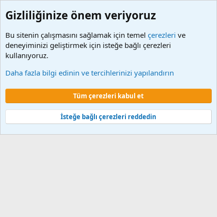
Gizliliğinize önem veriyoruz
Bu sitenin çalışmasını sağlamak için temel
çerezleri
ve
deneyiminizi geliştirmek için isteğe bağlı çerezleri
kullanıyoruz.
Etiketler
Daha fazla bilgi edinin ve tercihlerinizi yapılandırın
Çerezler
Tüm çerezleri kabul et
Şartlar ve kurallar
Gizlilik politikası
Yardım
Ana sayfa
R
S
S
İsteğe bağlı çerezleri reddedin
®
Community platform by XenForo
© 2010-2024 XenForo Ltd.
XenForo 2
Türkçe yama 🇹🇷 [XGT] Yazılım ve web hizmetleri 2014-2024