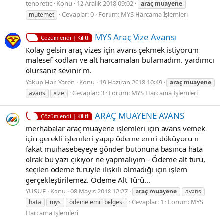
tenoretic
Konu
12 Aralık 2018 09:02
araç
muayene
Cevaplar: 0
Forum:
MYS Harcama İşlemleri
mutemet
MYS Araç Vize Avansı
Çözümlendi | Kilitli
Kolay gelsin araç vizes için avans çekmek istiyorum
malesef kodları ve alt harcamaları bulamadım. yardımcı
olursanız sevinirim.
Yakup Han Yaren
Konu
19 Haziran 2018 10:49
araç
muayene
Cevaplar: 3
Forum:
MYS Harcama İşlemleri
avans
vize
ARAÇ MUAYENE AVANS
Çözümlendi | Kilitli
merhabalar araç muayene işlemleri için avans vemek
için gerekli işlemleri yapıp ödeme emri döküyorum
fakat muıhasebeyeye gönder butonuna basınca hata
olrak bu yazı çıkıyor ne yapmalıyım - Ödeme alt türü,
seçilen ödeme türüyle ilişkili olmadığı için işlem
gerçekleştirilemez. Ödeme Alt Türü...
YUSUF
Konu
08 Mayıs 2018 12:27
araç
muayene
avans
Cevaplar: 1
Forum:
MYS
hata
mys
ödeme emri belgesi
Harcama İşlemleri