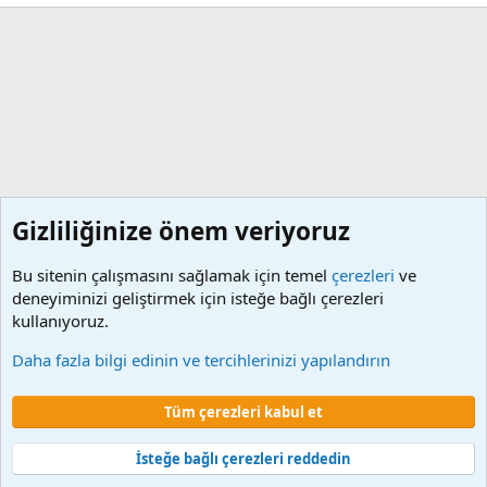
Gizliliğinize önem veriyoruz
Bu sitenin çalışmasını sağlamak için temel
çerezleri
ve
deneyiminizi geliştirmek için isteğe bağlı çerezleri
kullanıyoruz.
Etiketler
Daha fazla bilgi edinin ve tercihlerinizi yapılandırın
Çerezler
Tüm çerezleri kabul et
Şartlar ve kurallar
Gizlilik politikası
Yardım
Ana sayfa
R
S
S
İsteğe bağlı çerezleri reddedin
®
Community platform by XenForo
© 2010-2024 XenForo Ltd.
XenForo 2
Türkçe yama 🇹🇷 [XGT] Yazılım ve web hizmetleri 2014-2024