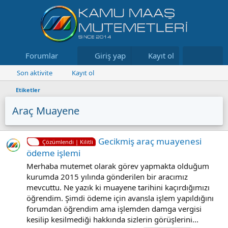
Forumlar
Neler yeni
Giriş yap
Kayıt ol
Kaynaklar
Son aktivite
Kayıt ol
Etiketler
Araç Muayene
Gecikmiş araç muayenesi
Çözümlendi | Kilitli
ödeme işlemi
Merhaba mutemet olarak görev yapmakta olduğum
kurumda 2015 yılında gönderilen bir aracımız
mevcuttu. Ne yazık ki muayene tarihini kaçırdığımızı
öğrendim. Şimdi ödeme için avansla işlem yapıldığını
forumdan öğrendim ama işlemden damga vergisi
kesilip kesilmediği hakkında sizlerin görüşlerini...