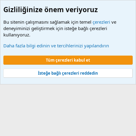
Gizliliğinize önem veriyoruz
Bu sitenin çalışmasını sağlamak için temel
çerezleri
ve
deneyiminizi geliştirmek için isteğe bağlı çerezleri
kullanıyoruz.
Etiketler
Daha fazla bilgi edinin ve tercihlerinizi yapılandırın
Çerezler
Tüm çerezleri kabul et
Şartlar ve kurallar
Gizlilik politikası
Yardım
Ana sayfa
R
S
S
İsteğe bağlı çerezleri reddedin
®
Community platform by XenForo
© 2010-2024 XenForo Ltd.
XenForo 2
Türkçe yama 🇹🇷 [XGT] Yazılım ve web hizmetleri 2014-2024