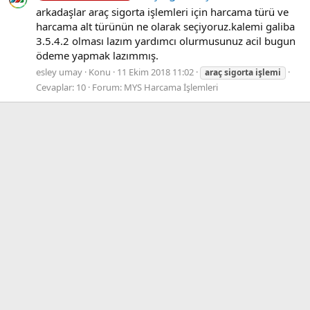
arkadaşlar araç sigorta işlemleri için harcama türü ve
harcama alt türünün ne olarak seçiyoruz.kalemi galiba
3.5.4.2 olması lazım yardımcı olurmusunuz acil bugun
ödeme yapmak lazımmış.
esley umay
Konu
11 Ekim 2018 11:02
araç
sigorta
işlemi
Cevaplar: 10
Forum:
MYS Harcama İşlemleri