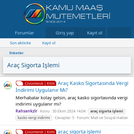
Forumlar
Neler yeni
Giriş yap
Kayıt ol
Kaynaklar
Son aktivite
Kayıt ol
Etiketler
Araç Sigorta Işlemi
Araç Kasko Sigortasında Vergi
Çözümlendi | Kilitli
İndirimi Uygulanır Mı?
Merhabalar kolay gelsin, araç kasko sigortasında vergi
indirimi uygulanır mı?
Rahsankzlr
Konu
30 Ekim 2024 14:04
araç
sigorta
işlemi
Cevaplar: 5
Forum:
Mali ve Sosyal Haklar
kasko vergi indirimi
araç sigorta işlemi
Çözümlendi | Kilitli