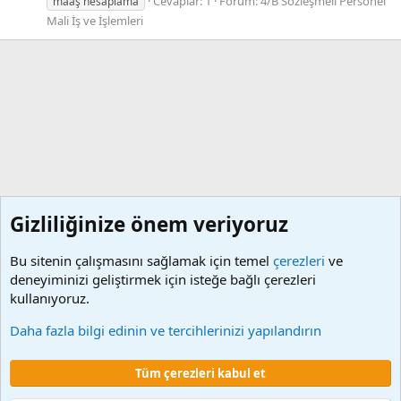
Cevaplar: 1
Forum:
4/B Sözleşmeli Personel
maaş hesaplama
Mali İş ve İşlemleri
Gizliliğinize önem veriyoruz
Bu sitenin çalışmasını sağlamak için temel
çerezleri
ve
deneyiminizi geliştirmek için isteğe bağlı çerezleri
kullanıyoruz.
Etiketler
Daha fazla bilgi edinin ve tercihlerinizi yapılandırın
Çerezler
Tüm çerezleri kabul et
Şartlar ve kurallar
Gizlilik politikası
Yardım
Ana sayfa
R
S