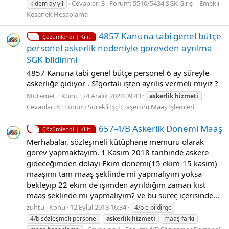
Cevaplar: 3
Forum:
5510/5434 SGK Giriş | Emekli
kıdem ay yıl
Kesenek Hesaplama
4857 Kanuna tabi genel bütçe
Çözümlendi | Kilitli
personel askerlik nedeniyle görevden ayrılma
SGK bildirimi
4857 Kanuna tabi genel bütçe personel 6 ay süreyle
askerliğe gidiyor . Sİgortalı işten ayrılış vermeli miyiz ?
Mutemet.
Konu
24 Aralık 2020 09:43
askerlik
hizmeti
Cevaplar: 8
Forum:
Sürekli İşçi (Taşeron) Maaş İşlemleri
657-4/B Askerlik Dönemi Maaş
Çözümlendi | Kilitli
Merhabalar, sözleşmeli kütüphane memuru olarak
görev yapmaktayım. 1 Kasım 2018 tarihinde askere
gideceğimden dolayı Ekim dönemi(15 ekim-15 kasım)
maaşımı tam maaş şeklinde mi yapmalıyım yoksa
bekleyip 22 ekim de işimden ayrıldığım zaman kıst
maaş şeklinde mi yapmalıyım? ve bu süreç içerisinde...
zühtü
Konu
12 Eylül 2018 16:34
4/b e bildirge
4/b sözleşmeli personel
askerlik
hizmeti
maaş farkı