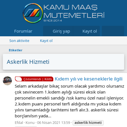
Forumlar
Neler yeni
Giriş yap
Kayıt ol
Kaynaklar
Son aktivite
Kayıt ol
Etiketler
Askerlik Hizmeti
Kıdem yılı ve keseneklerle ilgili
Çözümlendi | Kilitli
Selam arkadaşlar bikaç sorum olacak yardımcı olursanız
çok sevinecem 1.kıdem aylığı süresi eksik olan
personelin emekli sandığı /ssk kamu özel nasıl işleniyor.
2.kıdem puanı personel terfi aldığında mı yoksa kıdem
yılını tamamladığı tarihtemi terfi alır.3. askerlik süresi
borçlanılsın yada...
Efdal
Konu
06 Nisan 2021 13:59
askerlik
hizmeti