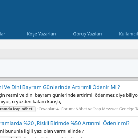
lar
Köşe Yazarları
Görüş Yazıları
Kullanıcı
i Ve Dini Bayram Günlerinde Artırımli Ödenir Mi ?
çin resmi ve dini bayram günlerinde artirimli ödenmez diye biliyo
iyor, o yüzden kafam karıştı,
Cevaplar: 4
Forum:
Nöbet ve İcap Mevzuat-Genelge T
yramda
icap
nöbeti
yramlarda %20 ,Riskli Birimde %50 Artırımlı Ödenir mi?
 bununla ilgili yazı olan varmı elinde ?