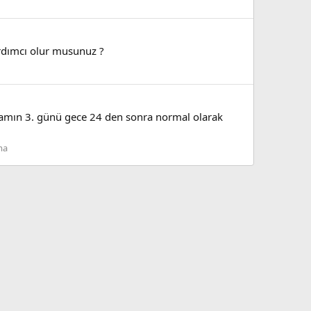
yardımcı olur musunuz ?
yramın 3. günü gece 24 den sonra normal olarak
ma