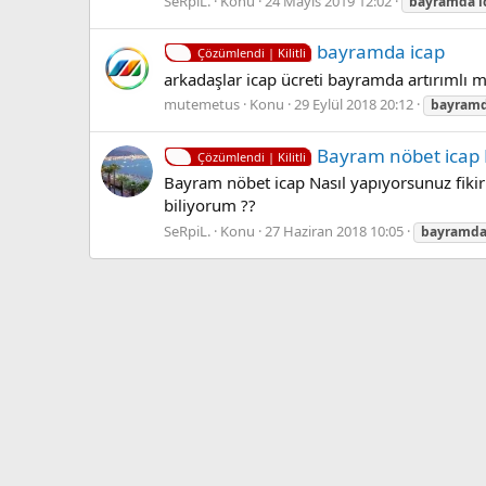
SeRpiL.
Konu
24 Mayıs 2019 12:02
bayramda
i
bayramda icap
Çözümlendi | Kilitli
arkadaşlar icap ücreti bayramda artırımlı m
mutemetus
Konu
29 Eylül 2018 20:12
bayram
Bayram nöbet icap 
Çözümlendi | Kilitli
Bayram nöbet icap Nasıl yapıyorsunuz fiki
biliyorum ??
SeRpiL.
Konu
27 Haziran 2018 10:05
bayramd