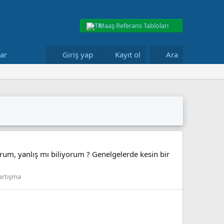
Maaş Referans Tabloları
lar
Giriş yap
Kayıt ol
Ara
rum, yanlış mı biliyorum ? Genelgelerde kesin bir
artışma