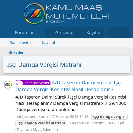
Forumlar
Neler yeni
Giriş yap
Kayıt ol
Kaynaklar
Son aktivite
Kayıt ol
Etiketler
Işçi Damga Vergisi Matrahı
4/D Taşeron Daimi Sürekli İşçi
Editörün Seçimi
Damga Vergisi Kesintisi Nasıl Hesaplanır ?
4/D Taşeron Daimi Sürekli İşçi Damga Vergisi Kesintisi
Nasıl Hesaplanır ? Damga vergisi matrahı x 7,59/1000=
Damga vergisi tutarı bulunur.
halil_sumer
Konu
27 Haziran 2018 14:13
işçi
damga
vergisi
Cevaplar: 0
Forum:
Sürekli İşçi
işçi
damga
vergisi
matrahı
(Taşeron) Maaş İşlemleri