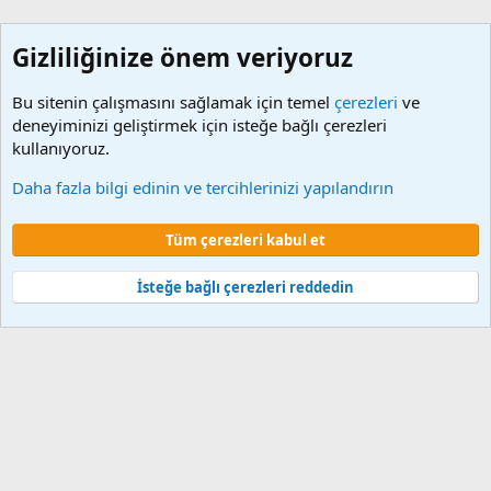
Gizliliğinize önem veriyoruz
Bu sitenin çalışmasını sağlamak için temel
çerezleri
ve
deneyiminizi geliştirmek için isteğe bağlı çerezleri
kullanıyoruz.
Etiketler
Daha fazla bilgi edinin ve tercihlerinizi yapılandırın
Çerezler
Tüm çerezleri kabul et
Şartlar ve kurallar
Gizlilik politikası
Yardım
Ana sayfa
R
S
S
İsteğe bağlı çerezleri reddedin
®
Community platform by XenForo
© 2010-2024 XenForo Ltd.
XenForo 2
Türkçe yama 🇹🇷 [XGT] Yazılım ve web hizmetleri 2014-2024