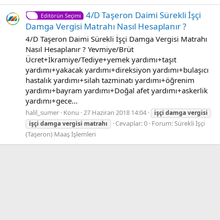
4/D Taşeron Daimi Sürekli İşçi
Editörün Seçimi
Damga Vergisi Matrahı Nasıl Hesaplanır ?
4/D Taşeron Daimi Sürekli İşçi Damga Vergisi Matrahı
Nasıl Hesaplanır ? Yevmiye/Brüt
Ücret+İkramiye/Tediye+yemek yardımı+taşıt
yardımı+yakacak yardımı+direksiyon yardımı+bulaşıcı
hastalık yardımı+silah tazminatı yardımı+öğrenim
yardımı+bayram yardımı+Doğal afet yardımı+askerlik
yardımı+gece...
halil_sumer
Konu
27 Haziran 2018 14:04
işçi
damga
vergisi
Cevaplar: 0
Forum:
Sürekli İşçi
işçi
damga
vergisi
matrahı
(Taşeron) Maaş İşlemleri