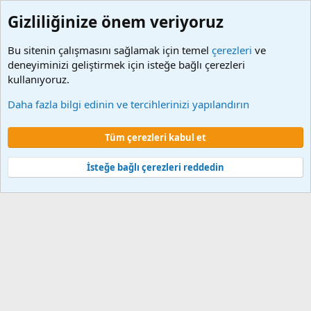
Gizliliğinize önem veriyoruz
Bu sitenin çalışmasını sağlamak için temel
çerezleri
ve
deneyiminizi geliştirmek için isteğe bağlı çerezleri
kullanıyoruz.
Etiketler
Daha fazla bilgi edinin ve tercihlerinizi yapılandırın
Çerezler
Tüm çerezleri kabul et
Şartlar ve kurallar
Gizlilik politikası
Yardım
Ana sayfa
R
S
S
İsteğe bağlı çerezleri reddedin
®
Community platform by XenForo
© 2010-2024 XenForo Ltd.
XenForo 2
Türkçe yama 🇹🇷 [XGT] Yazılım ve web hizmetleri 2014-2024