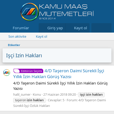
Forumlar
Neler yeni
Giriş yap
Kayıt ol
Kaynaklar
Son aktivite
Kayıt ol
Etiketler
Işçi Izin Hakları
4/D Taşeron Daimi Sürekli İşçi
Editörün Seçimi
Yıllık İzin Hakları Görüş Yazısı
4/D Taşeron Daimi Sürekli İşçi Yıllık İzin Hakları Görüş
Yazısı
halil_sumer
Konu
27 Haziran 2018 09:20
işçi
izin
hakları
Cevaplar: 5
Forum:
4/D Taşeron Daimi
taşeron
izin
hakları
Sürekli İşçi Özlük Hakları