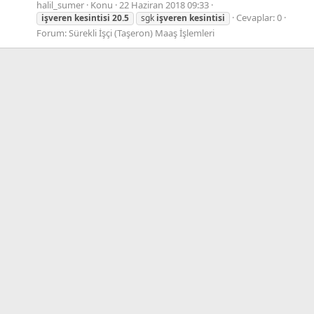
halil_sumer
Konu
22 Haziran 2018 09:33
Cevaplar: 0
işveren
kesintisi
20.5
sgk
işveren
kesintisi
Forum:
Sürekli İşçi (Taşeron) Maaş İşlemleri