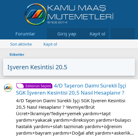
Forumlar
Neler yeni
Giriş yap
Kayıt ol
Kaynaklar
Son aktivite
Kayıt ol
Etiketler
Işveren Kesintisi 20.5
4/D Taşeron Daimi Sürekli İşçi
Editörün Seçimi
SGK İşveren Kesintisi 20,5 Nasıl Hesaplanır ?
4/D Taşeron Daimi Sürekli İşçi SGK İşveren Kesintisi
20,5 Nasıl Hesaplanır ? Yevmiye/Brüt
Ücret+İkramiye/Tediye+yemek yardımı+taşıt
yardımı+yakacak yardımı+direksiyon yardımı+bulaşıcı
hastalık yardımı+silah tazminatı yardımı+öğrenim
yardımı+bayram yardımı+Doğal afet yardımı+askerlik...