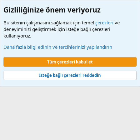
Gizliliğinize önem veriyoruz
Bu sitenin çalışmasını sağlamak için temel
çerezleri
ve
deneyiminizi geliştirmek için isteğe bağlı çerezleri
kullanıyoruz.
Etiketler
Daha fazla bilgi edinin ve tercihlerinizi yapılandırın
Çerezler
Tüm çerezleri kabul et
Şartlar ve kurallar
Gizlilik politikası
Yardım
Ana sayfa
R
S
S
İsteğe bağlı çerezleri reddedin
®
Community platform by XenForo
© 2010-2024 XenForo Ltd.
XenForo 2
Türkçe yama 🇹🇷 [XGT] Yazılım ve web hizmetleri 2014-2024