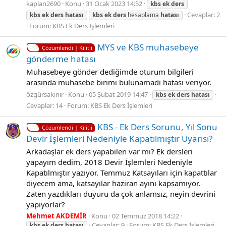
kaplan2690
Konu
31 Ocak 2023 14:52
kbs
ek
ders
Cevaplar: 2
kbs
ek
ders
hatası
kbs
ek
ders
hesaplama
hatası
Forum:
KBS Ek Ders İşlemleri
MYS ve KBS muhasebeye
Çözümlendi | Kilitli
gönderme hatası
Muhasebeye gönder dediğimde oturum bilgileri
arasında muhasebe birimi bulunamadı hatası veriyor.
özgürsakınır
Konu
05 Şubat 2019 14:47
kbs
ek
ders
hatası
Cevaplar: 14
Forum:
KBS Ek Ders İşlemleri
KBS - Ek Ders Sorunu, Yıl Sonu
Çözümlendi | Kilitli
Devir İşlemleri Nedeniyle Kapatılmıştır Uyarısı?
Arkadaşlar ek ders yapabilen var mı? Ek dersleri
yapayım dedim, 2018 Devir İşlemleri Nedeniyle
Kapatılmıştır yazıyor. Temmuz Katsayıları için kapattılar
diyecem ama, katsayılar haziran ayını kapsamıyor.
Zaten yazdıkları duyuru da çok anlamsız, neyin devrini
yapıyorlar?
Mehmet AKDEMİR
Konu
02 Temmuz 2018 14:22
Cevaplar: 9
Forum:
KBS Ek Ders İşlemleri
kbs
ek
ders
hatası