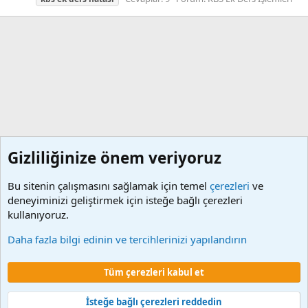
Gizliliğinize önem veriyoruz
Bu sitenin çalışmasını sağlamak için temel
çerezleri
ve
deneyiminizi geliştirmek için isteğe bağlı çerezleri
kullanıyoruz.
Etiketler
Daha fazla bilgi edinin ve tercihlerinizi yapılandırın
Çerezler
Tüm çerezleri kabul et
Şartlar ve kurallar
Gizlilik politikası
Yardım
Ana sayfa
R
S
S
İsteğe bağlı çerezleri reddedin
®
Community platform by XenForo
© 2010-2024 XenForo Ltd.
XenForo 2