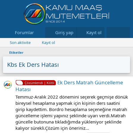
Forumlar
Neler yeni
Giriş yap
Kayıt ol
Kaynaklar
Son aktivite
Kayıt ol
Etiketler
Kbs Ek Ders Hatası
Ek Ders Matrah Güncelleme
Çözümlendi | Kilitli
Hatası
Temmuz-Aralık 2022 dönemini seçerek geçmişe dönük
bireysel hesaplama yapmak için kişinin ders saatini
girip kaydettim. Bordro hesaplama seçeneğine matrah
güncelleme işlemi yapınız şeklinde uyarı verdi.Matrah
güncelle butonuna tıkladığımda yükleniyor şeklinde
kalıyor sürekli.Çözüm için öneriniz...