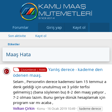
Forumlar
Neler yeni
Giriş yap
Kayıt ol
Kaynaklar
Son aktivite
Kayıt ol
Etiketler
Maaş Hata
Yanlış derece - kademe den
Çözümlendi | Kilitli
ödenen maaş.
Selam , Personelin derece kademesi tam 15 temmuz a
denk geldiği için unutulmuş ve 3 yıldır terfisi
gelmemiş:) (bana söylenen bu) 8-2 den maaş yatıyor ,
7-2 olması lazım. Bunu geriye dönük hesaplamak için
program var mı acaba ,
Volkan Çirkin
Konu
16 Ocak 2019 10:49
kademe derece