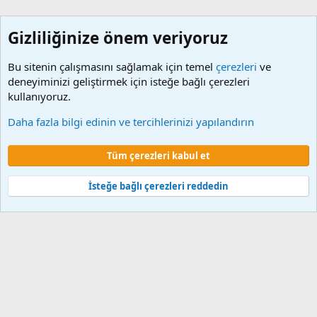
Gizliliğinize önem veriyoruz
Bu sitenin çalışmasını sağlamak için temel
çerezleri
ve
deneyiminizi geliştirmek için isteğe bağlı çerezleri
kullanıyoruz.
Etiketler
Daha fazla bilgi edinin ve tercihlerinizi yapılandırın
Çerezler
Tüm çerezleri kabul et
Şartlar ve kurallar
Gizlilik politikası
Yardım
Ana sayfa
R
S
S
İsteğe bağlı çerezleri reddedin
®
Community platform by XenForo
© 2010-2024 XenForo Ltd.
XenForo 2
Türkçe yama 🇹🇷 [XGT] Yazılım ve web hizmetleri 2014-2024