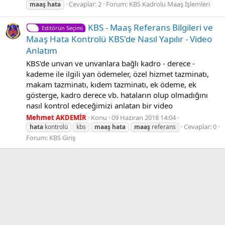
Cevaplar: 2
Forum:
KBS Kadrolu Maaş İşlemleri
maaş
hata
KBS - Maaş Referans Bilgileri ve
Editörün Seçimi
Maaş Hata Kontrolü KBS'de Nasıl Yapılır - Video
Anlatım
KBS'de unvan ve unvanlara bağlı kadro - derece -
kademe ile ilgili yan ödemeler, özel hizmet tazminatı,
makam tazminatı, kıdem tazminatı, ek ödeme, ek
gösterge, kadro derece vb. hataların olup olmadığını
nasıl kontrol edeceğimizi anlatan bir video
Mehmet AKDEMİR
Konu
09 Haziran 2018 14:04
Cevaplar: 0
hata
kontrolü
kbs
maaş
hata
maaş
referans
Forum:
KBS Giriş