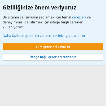
Gizliliğinize önem veriyoruz
Bu sitenin çalışmasını sağlamak için temel
çerezleri
ve
deneyiminizi geliştirmek için isteğe bağlı çerezleri
kullanıyoruz.
Etiketler
Daha fazla bilgi edinin ve tercihlerinizi yapılandırın
Çerezler
Tüm çerezleri kabul et
Şartlar ve kurallar
Gizlilik politikası
Yardım
Ana sayfa
R
S
S
İsteğe bağlı çerezleri reddedin
®
Community platform by XenForo
© 2010-2024 XenForo Ltd.
XenForo 2
Türkçe yama 🇹🇷 [XGT] Yazılım ve web hizmetleri 2014-2024