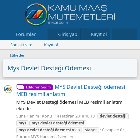
Forumlar
Neler yeni
Giriş yap
Kayıt ol
Kaynaklar
Son aktivite
Kayıt ol
Etiketler
Mys Devlet Desteği Ödemesi
MYS Devlet Desteği ödemesi
Editörün Seçimi
MEB resimli anlatım
MYS Devlet Desteği ödemesi MEB resimli anlatım
ektedir
Suna Hanım
Konu
14 Haziran 2018 18:18
devlet
desteği
mys
mys
devlet
desteği
ödemesi
Cevaplar: 0
mys
devlet
desteği
ödemesi
meb
stajyer
Forum:
MYS Harcama İşlemleri