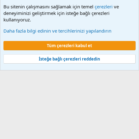
Bu sitenin çalışmasını sağlamak için temel
çerezleri
ve
deneyiminizi geliştirmek için isteğe bağlı çerezleri
kullanıyoruz.
Etiketler
Daha fazla bilgi edinin ve tercihlerinizi yapılandırın
Çerezler
Tüm çerezleri kabul et
Şartlar ve kurallar
Gizlilik politikası
Yardım
Ana sayfa
R
S
S
İsteğe bağlı çerezleri reddedin
®
Community platform by XenForo
© 2010-2024 XenForo Ltd.
XenForo 2
Türkçe yama 🇹🇷 [XGT] Yazılım ve web hizmetleri 2014-2024