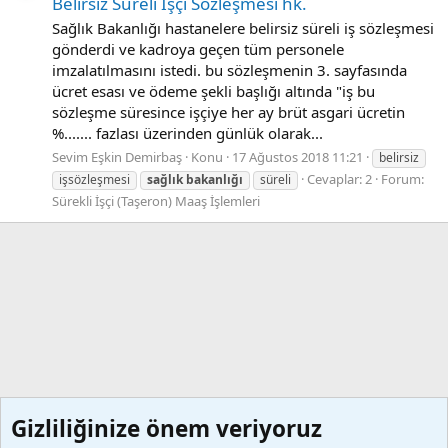
Belirsiz Süreli İşçi Sözleşmesi hk.
Sağlık Bakanlığı hastanelere belirsiz süreli iş sözleşmesi
gönderdi ve kadroya geçen tüm personele
imzalatılmasını istedi. bu sözleşmenin 3. sayfasında
ücret esası ve ödeme şekli başlığı altında "iş bu
sözleşme süresince işçiye her ay brüt asgari ücretin
%....... fazlası üzerinden günlük olarak...
Sevim Eşkin Demirbaş
Konu
17 Ağustos 2018 11:21
belirsiz
Cevaplar: 2
Forum:
işsözleşmesi
sağlık
bakanlığı
süreli
Sürekli İşçi (Taşeron) Maaş İşlemleri
Gizliliğinize önem veriyoruz