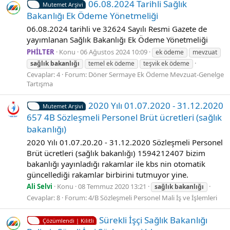
06.08.2024 Tari̇hli̇ Sağlık
Mutemet Arşivi
Bakanlığı Ek Ödeme Yönetmeli̇ği̇
06.08.2024 tarihli ve 32624 Sayılı Resmi Gazete de
yayımlanan Sağlık Bakanlığı Ek Ödeme Yönetmeliği
PHİLTER
Konu
06 Ağustos 2024 10:09
ek ödeme
mevzuat
sağlık
bakanlığı
temel ek ödeme
teşvik ek ödeme
Cevaplar: 4
Forum:
Döner Sermaye Ek Ödeme Mevzuat-Genelge
Tartışma
2020 Yılı 01.07.2020 - 31.12.2020
Mutemet Arşivi
657 4B Sözleşmeli Personel Brüt ücretleri (sağlık
bakanlığı)
2020 Yılı 01.07.20.20 - 31.12.2020 Sözleşmeli Personel
Brüt ücretleri (sağlık bakanlığı) 1594212407 bizim
bakanlığı yayınladığı rakamlar ile kbs nin otomatik
güncellediği rakamlar birbirini tutmuyor yine.
Ali Selvi
Konu
08 Temmuz 2020 13:21
sağlık
bakanlığı
Cevaplar: 8
Forum:
4/B Sözleşmeli Personel Mali İş ve İşlemleri
Sürekli İşçi Sağlık Bakanlığı
Çözümlendi | Kilitli