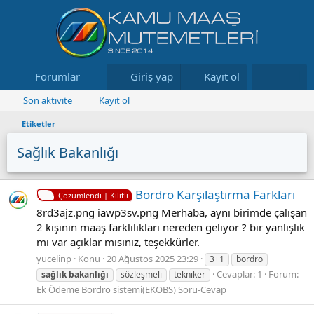
Forumlar
Neler yeni
Giriş yap
Kayıt ol
Kaynaklar
Son aktivite
Kayıt ol
Etiketler
Sağlık Bakanlığı
Bordro Karşılaştırma Farkları
Çözümlendi | Kilitli
8rd3ajz.png iawp3sv.png Merhaba, aynı birimde çalışan
2 kişinin maaş farklılıkları nereden geliyor ? bir yanlışlık
mı var açıklar mısınız, teşekkürler.
yucelinp
Konu
20 Ağustos 2025 23:29
3+1
bordro
Cevaplar: 1
Forum:
sağlık
bakanlığı
sözleşmeli
tekniker
Ek Ödeme Bordro sistemi(EKOBS) Soru-Cevap