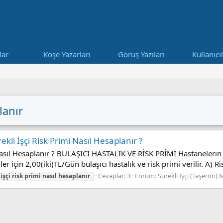
lar
Köşe Yazarları
Görüş Yazıları
Kullanıcı
lanır
kli İşçi Risk Primi Nasıl Hesaplanır ?
asıl Hesaplanır ? BULAŞICI HASTALIK VE RİSK PRİMİ Hastanelerin bul
ler için 2,00(iki)TL/Gün bulaşıcı hastalık ve risk primi verilir. A) Ris
Cevaplar: 3
Forum:
Sürekli İşçi (Taşeron) 
işçi
risk
primi
nasıl
hesaplanır