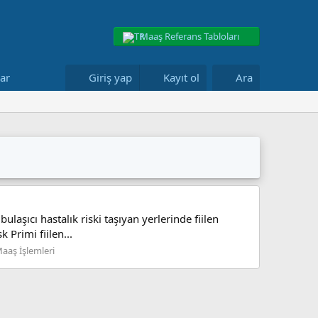
Maaş Referans Tabloları
lar
Giriş yap
Kayıt ol
Ara
aşıcı hastalık riski taşıyan yerlerinde fiilen
k Primi fiilen...
Maaş İşlemleri