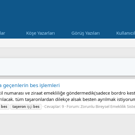
lar
Köşe Yazarları
Görüş Yazıları
Kullanıcı
 geçenlerin bes işlemleri
icil numarası ve ziraat emekliliğe göndermedik(sadece bordro kest
ılacak. tüm taşaronlardan dilekçe alsak besten ayrılmak istiyorum
Cevaplar: 9
Forum:
Zorunlu Bireysel Emeklilik Sist
bes
taşeron
işçi
bes