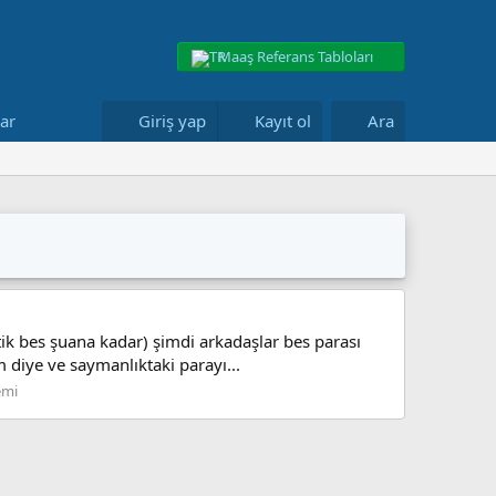
Maaş Referans Tabloları
lar
Giriş yap
Kayıt ol
Ara
ik bes şuana kadar) şimdi arkadaşlar bes parası
 diye ve saymanlıktaki parayı...
emi