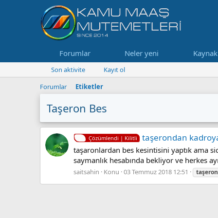
Forumlar
Neler yeni
Kaynak
Son aktivite
Kayıt ol
Forumlar
Etiketler
Taşeron Bes
taşerondan kadroya
Çözümlendi | Kilitli
taşaronlardan bes kesintisini yaptık ama s
saymanlık hesabında bekliyor ve herkes ayr
saitsahin
Konu
03 Temmuz 2018 12:51
taşeron