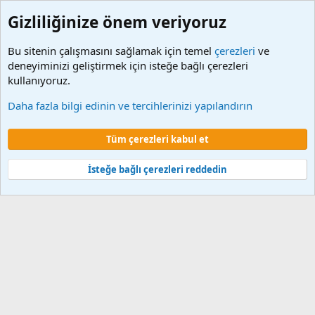
Gizliliğinize önem veriyoruz
Bu sitenin çalışmasını sağlamak için temel
çerezleri
ve
deneyiminizi geliştirmek için isteğe bağlı çerezleri
kullanıyoruz.
Etiketler
Daha fazla bilgi edinin ve tercihlerinizi yapılandırın
Çerezler
Tüm çerezleri kabul et
Şartlar ve kurallar
Gizlilik politikası
Yardım
Ana sayfa
R
S
S
İsteğe bağlı çerezleri reddedin
®
Community platform by XenForo
© 2010-2024 XenForo Ltd.
XenForo 2
Türkçe yama 🇹🇷 [XGT] Yazılım ve web hizmetleri 2014-2024