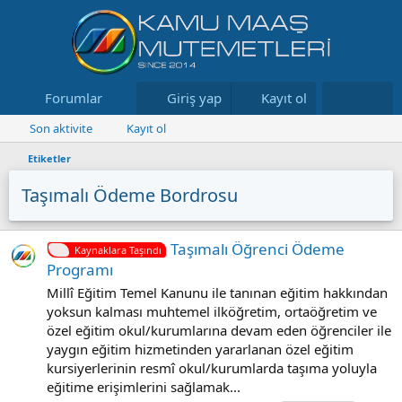
Forumlar
Neler yeni
Giriş yap
Kayıt ol
Kaynaklar
Son aktivite
Kayıt ol
Etiketler
Taşımalı Ödeme Bordrosu
Taşımalı Öğrenci Ödeme
Kaynaklara Taşındı
Programı
Millî Eğitim Temel Kanunu ile tanınan eğitim hakkından
yoksun kalması muhtemel ilköğretim, ortaöğretim ve
özel eğitim okul/kurumlarına devam eden öğrenciler ile
yaygın eğitim hizmetinden yararlanan özel eğitim
kursiyerlerinin resmî okul/kurumlarda taşıma yoluyla
eğitime erişimlerini sağlamak...