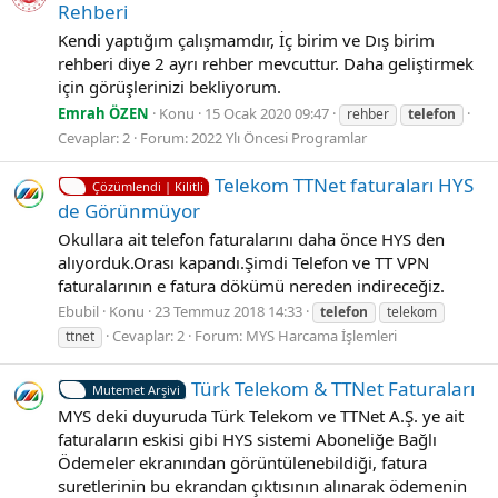
Rehberi
Kendi yaptığım çalışmamdır, İç birim ve Dış birim
rehberi diye 2 ayrı rehber mevcuttur. Daha geliştirmek
için görüşlerinizi bekliyorum.
Emrah ÖZEN
Konu
15 Ocak 2020 09:47
rehber
telefon
Cevaplar: 2
Forum:
2022 Ylı Öncesi Programlar
Telekom TTNet faturaları HYS
Çözümlendi | Kilitli
de Görünmüyor
Okullara ait telefon faturalarını daha önce HYS den
alıyorduk.Orası kapandı.Şimdi Telefon ve TT VPN
faturalarının e fatura dökümü nereden indireceğiz.
Ebubil
Konu
23 Temmuz 2018 14:33
telefon
telekom
Cevaplar: 2
Forum:
MYS Harcama İşlemleri
ttnet
Türk Telekom & TTNet Faturaları
Mutemet Arşivi
MYS deki duyuruda Türk Telekom ve TTNet A.Ş. ye ait
faturaların eskisi gibi HYS sistemi Aboneliğe Bağlı
Ödemeler ekranından görüntülenebildiği, fatura
suretlerinin bu ekrandan çıktısının alınarak ödemenin